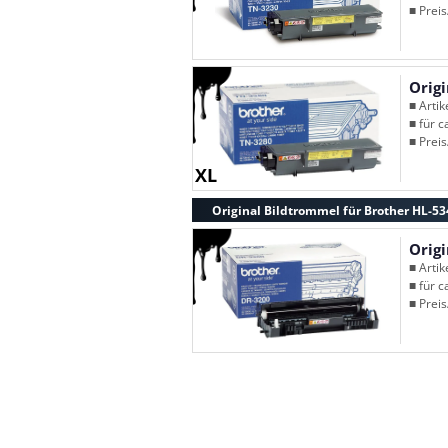
■ Preis
Orig
■ Arti
■ für c
■ Preis
XL
Original Bildtrommel für Brother HL-5
Orig
■ Arti
■ für c
■ Preis