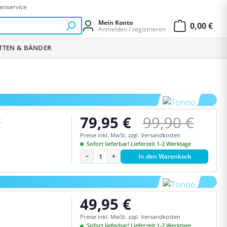
enservice
Mein Konto
0,00 €
Anmelden / registrieren
Warenkor
ETTEN & BÄNDER
Regulärer Pr
79,95 €
99,90 €
k
Verkaufspreis:
Preise inkl. MwSt. zzgl. Versandkosten
Sofort lieferbar! Lieferzeit 1-2 Werktage
−
+
In den Warenkorb
49,95 €
Regulärer Preis:
Preise inkl. MwSt. zzgl. Versandkosten
Sofort lieferbar! Lieferzeit 1-2 Werktage