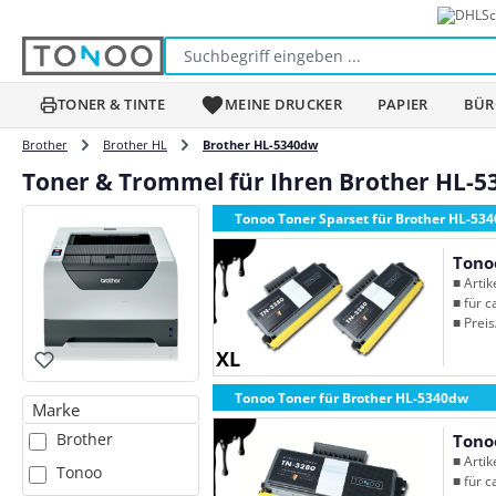
Sc
m Hauptinhalt springen
Zur Suche springen
Zur Hauptnavigation springen
TONER & TINTE
MEINE DRUCKER
PAPIER
BÜR
Brother
Brother HL
Brother HL-5340dw
Toner & Trommel für Ihren Brother HL-
Tonoo Toner Sparset für Brother HL-53
Tono
■ Arti
■ für c
■ Preis
XL
Tonoo Toner für Brother HL-5340dw
Marke
Brother
Tono
■ Arti
Tonoo
■ für c