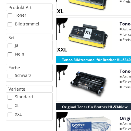
■ Preis
Produkt Art
XL
Toner
Tono
Bildtrommel
■ Arti
■ für c
Set
■ Preis
Ja
XXL
Nein
Tonoo Bildtrommel für Brother HL-534
Farbe
Tono
Schwarz
■ Arti
■ für c
■ Preis
Variante
Standard
XL
Original Toner für Brother HL-5340dw
XXL
Orig
■ Arti
■ für c