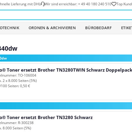
hnelle Lieferung mit DHL
Wir sind erreichbar:
+ 49 40 180 240 510
Top Kund
OTECHNIK
ORDNEN & ARCHIVIEREN
BÜROBEDARF
ETIK
5340dw
40dw
o® Toner ersetzt Brother TN3280TWIN Schwarz Doppelpac
kelnummer: TO-106004
a. 2 x 8.000 Seiten (5%)
/100 Seiten: 0,50 €
o® Toner ersetzt Brother TN3280 Schwarz
kelnummer: R-300238
a. 8.000 Seiten (5%)