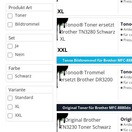
■ Preis
Produkt Art
XL
Toner
Tono
Bildtrommel
■ Arti
■ für c
Set
■ Preis
Ja
XXL
Nein
Tonoo Bildtrommel für Brother MFC-88
Farbe
Tono
Schwarz
■ Arti
■ für c
■ Preis
Variante
Standard
XL
Original Toner für Brother MFC-8880dn
XXL
Orig
■ Arti
■ für c