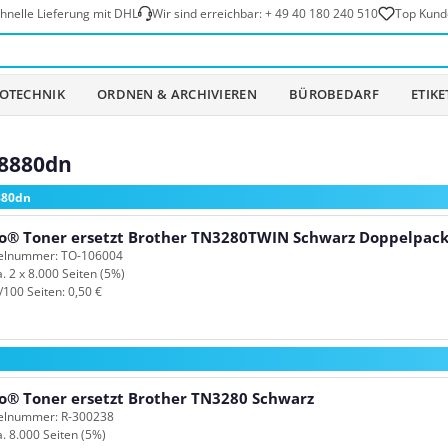
hnelle Lieferung mit DHL
Wir sind erreichbar:
+ 49 40 180 240 510
Top Kund
OTECHNIK
ORDNEN & ARCHIVIEREN
BÜROBEDARF
ETIK
-8880dn
880dn
o® Toner ersetzt Brother TN3280TWIN Schwarz Doppelpac
kelnummer: TO-106004
a. 2 x 8.000 Seiten (5%)
/100 Seiten: 0,50 €
o® Toner ersetzt Brother TN3280 Schwarz
kelnummer: R-300238
a. 8.000 Seiten (5%)