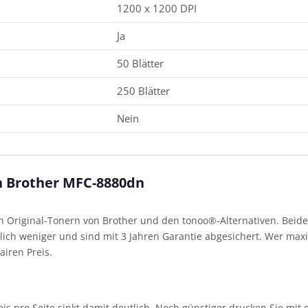
1200 x 1200 DPI
Ja
50 Blätter
250 Blätter
Nein
en Brother MFC-8880dn
Original-Tonern von Brother und den tonoo®-Alternativen. Beide 
ich weniger und sind mit 3 Jahren Garantie abgesichert. Wer maxim
airen Preis.
 Preis pro Seite sinkt damit deutlich. Noch günstiger drucken Sie m