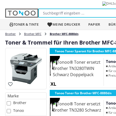
Sc
m Hauptinhalt springen
Zur Suche springen
Zur Hauptnavigation springen
TONER & TINTE
MEINE DRUCKER
PAPIER
BÜR
Brother
Brother MFC
Brother MFC-8880dn
Toner & Trommel für Ihren Brother MFC
Tonoo Toner Sparset für Brother MFC-8
Tono
■ Arti
■ für c
■ Preis
XL
Tonoo Toner für Brother MFC-8880dn
Marke
Brother
Tono
■ Arti
Tonoo
■ für c