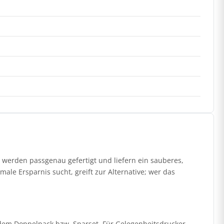
werden passgenau gefertigt und liefern ein sauberes,
ale Ersparnis sucht, greift zur Alternative; wer das
it dem Doppelpack bzw. Sparset. Für Gelegenheitsdrucker