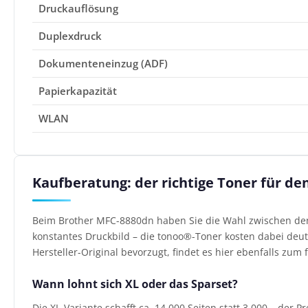
Druckauflösung
Duplexdruck
Dokumenteneinzug (ADF)
Papierkapazität
WLAN
Kaufberatung: der richtige Toner für d
Beim Brother MFC-8880dn haben Sie die Wahl zwischen den 
konstantes Druckbild – die tonoo®-Toner kosten dabei deutl
Hersteller-Original bevorzugt, findet es hier ebenfalls zum f
Wann lohnt sich XL oder das Sparset?
Die XL-Variante schafft ca. 14.000 Seiten statt 3.000 – der