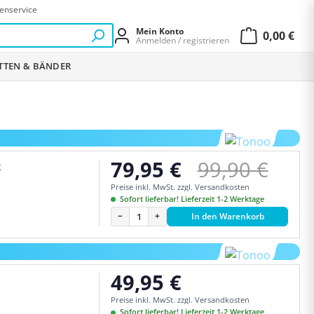
enservice
Mein Konto
0,00 €
Anmelden / registrieren
Warenkor
ETTEN & BÄNDER
Regulärer Pr
79,95 €
99,90 €
k
Verkaufspreis:
Preise inkl. MwSt. zzgl. Versandkosten
Sofort lieferbar! Lieferzeit 1-2 Werktage
−
+
In den Warenkorb
49,95 €
Regulärer Preis:
Preise inkl. MwSt. zzgl. Versandkosten
Sofort lieferbar! Lieferzeit 1-2 Werktage