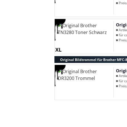
■ Preis
Orig
■ Arti
■ für c
■ Preis
XL
Original Bildtrommel für Brother MFC-
Orig
■ Arti
■ für c
■ Preis