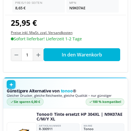
PREIS/100 SEITEN
MPN
8,65 €
N9K07AE
25,95 €
Preise inkl. MwSt. zzgl. Versandkosten
Sofort lieferbar! Lieferzeit 1-2 Tage
Produkt Anzahl: Gib den gewünschten We
In den Warenkorb
Günstigere Alternative von
tonoo
®
Gleicher Drucker, gleiche Reichweite, gleiche Qualität – nur günstiger
Sie sparen 6,00 €
100 % kompatibel
Tonoo® Tinte ersetzt HP 304XL | N9K07AE
C/M/Y XL
ARTIKELNUMMER
MARKE
R-300911
Tonoo