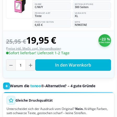
FARBE
SEITENLEISTUNG
C/M/Y
300 Seiten
PRODUKT-ART
VARIANTE
Tinte
XL
PREIS/100 SEITEN
MPN
6,65 €
N9K07AE
19,95 €
−23 %
25,95 €
GÜNSTIGER
Preise inkl. MwSt. zzgl. Versandkosten
Sofort lieferbar! Lieferzeit 1-2 Tage
Produkt Anzahl: Gib den gewünschten Wer
In den Warenkorb
Warum die
tonoo
®-Alternative? – 4 gute Gründe
Gleiche Druckqualität
Unterscheidet sich der Ausdruck vom Original?
Nein.
Kräftige Farben,
satt-schwarze Texte, gestochen scharf – keine Streifen.