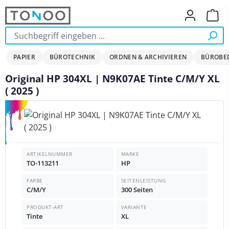
Zum Hauptinhalt springen
Ware
PAPIER
BÜROTECHNIK
ORDNEN & ARCHIVIEREN
BÜROBE
Original HP 304XL | N9K07AE Tinte C/M/Y XL
( 2025 )
Bildergalerie überspringen
ARTIKELNUMMER
MARKE
TO-113211
HP
FARBE
SEITENLEISTUNG
C/M/Y
300 Seiten
PRODUKT-ART
VARIANTE
Tinte
XL