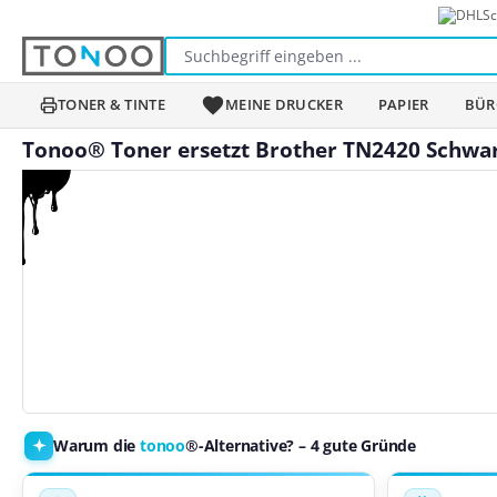
Sc
m Hauptinhalt springen
Zur Suche springen
Zur Hauptnavigation springen
TONER & TINTE
MEINE DRUCKER
PAPIER
BÜR
Tonoo® Toner ersetzt Brother TN2420 Schwa
Bildergalerie überspringen
Warum die
tonoo
®-Alternative? – 4 gute Gründe