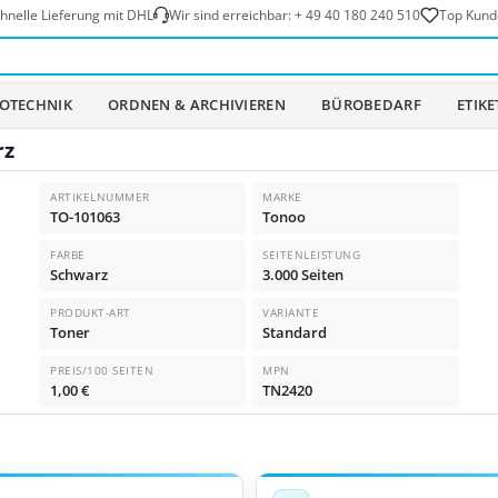
hnelle Lieferung mit DHL
Wir sind erreichbar:
+ 49 40 180 240 510
Top Kund
OTECHNIK
ORDNEN & ARCHIVIEREN
BÜROBEDARF
ETIK
rz
ARTIKELNUMMER
MARKE
TO-101063
Tonoo
FARBE
SEITENLEISTUNG
Schwarz
3.000 Seiten
PRODUKT-ART
VARIANTE
Toner
Standard
PREIS/100 SEITEN
MPN
1,00 €
TN2420