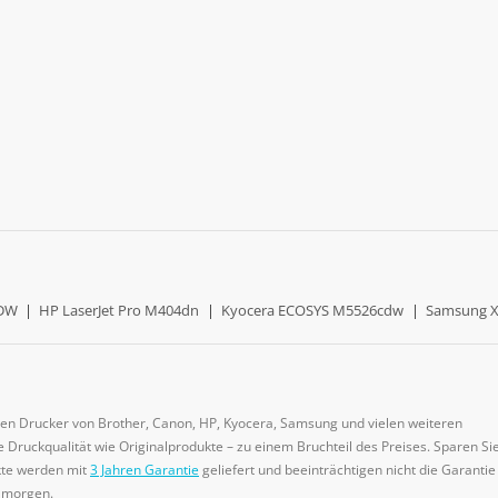
0DW
|
HP LaserJet Pro M404dn
|
Kyocera ECOSYS M5526cdw
|
Samsung X
gen Drucker von Brother, Canon, HP, Kyocera, Samsung und vielen weiteren
 Druckqualität wie Originalprodukte – zu einem Bruchteil des Preises. Sparen Sie
ukte werden mit
3 Jahren Garantie
geliefert und beeinträchtigen nicht die Garantie
e morgen.