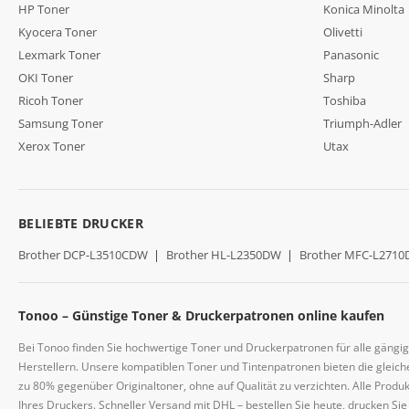
HP Toner
Konica Minolta
Kyocera Toner
Olivetti
Lexmark Toner
Panasonic
OKI Toner
Sharp
Ricoh Toner
Toshiba
Samsung Toner
Triumph-Adler
Xerox Toner
Utax
BELIEBTE DRUCKER
Brother DCP-L3510CDW
|
Brother HL-L2350DW
|
Brother MFC-L271
Tonoo – Günstige Toner & Druckerpatronen online kaufen
Bei Tonoo finden Sie hochwertige Toner und Druckerpatronen für alle gängi
Herstellern. Unsere kompatiblen Toner und Tintenpatronen bieten die gleiche
zu 80% gegenüber Originaltoner, ohne auf Qualität zu verzichten. Alle Prod
Ihres Druckers. Schneller Versand mit DHL – bestellen Sie heute, drucken Si