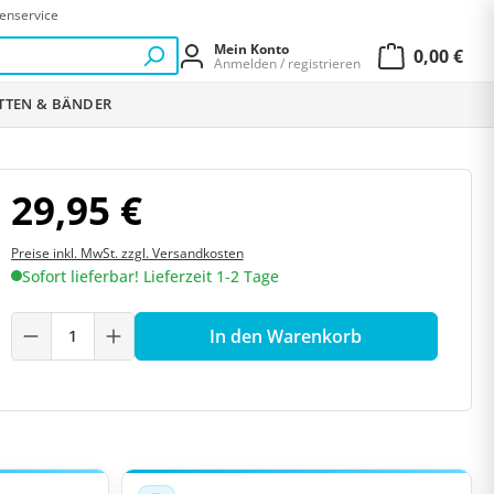
enservice
Mein Konto
0,00 €
Anmelden / registrieren
Warenkor
ETTEN & BÄNDER
29,95 €
Preise inkl. MwSt. zzgl. Versandkosten
Sofort lieferbar! Lieferzeit 1-2 Tage
Produkt Anzahl: Gib den gewünschten W
In den Warenkorb