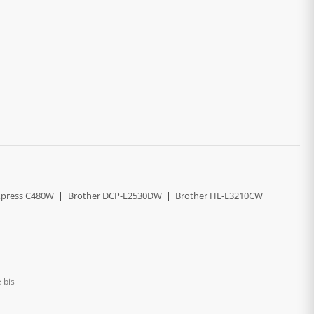
press C480W
|
Brother DCP-L2530DW
|
Brother HL-L3210CW
 bis