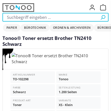
Zum Hauptinhalt springen
Ware
PAPIER
BÜROTECHNIK
ORDNEN & ARCHIVIEREN
BÜROBE
Tonoo® Toner ersetzt Brother TN2410
Schwarz
Bildergalerie überspringen
ARTIKELNUMMER
MARKE
TO-102298
Tonoo
FARBE
SEITENLEISTUNG
Schwarz
1.200 Seiten
PRODUKT-ART
VARIANTE
Toner
XS - Klein