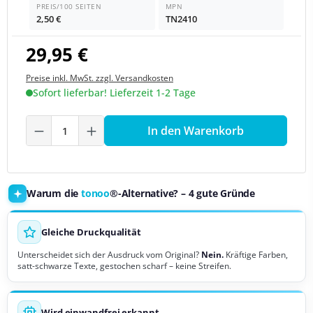
PREIS/100 SEITEN
MPN
2,50 €
TN2410
29,95 €
Preise inkl. MwSt. zzgl. Versandkosten
Sofort lieferbar! Lieferzeit 1-2 Tage
Produkt Anzahl: Gib den gewünschten We
In den Warenkorb
Warum die
tonoo
®-Alternative? – 4 gute Gründe
Gleiche Druckqualität
Unterscheidet sich der Ausdruck vom Original?
Nein.
Kräftige Farben,
satt-schwarze Texte, gestochen scharf – keine Streifen.
Wird einwandfrei erkannt