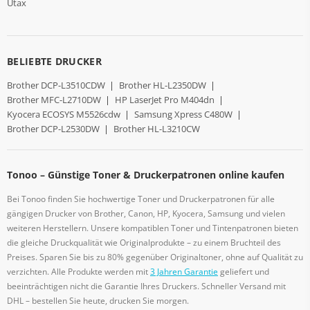
Utax
BELIEBTE DRUCKER
Brother DCP-L3510CDW
|
Brother HL-L2350DW
|
Brother MFC-L2710DW
|
HP LaserJet Pro M404dn
|
Kyocera ECOSYS M5526cdw
|
Samsung Xpress C480W
|
Brother DCP-L2530DW
|
Brother HL-L3210CW
Tonoo – Günstige Toner & Druckerpatronen online kaufen
Bei Tonoo finden Sie hochwertige Toner und Druckerpatronen für alle
gängigen Drucker von Brother, Canon, HP, Kyocera, Samsung und vielen
weiteren Herstellern. Unsere kompatiblen Toner und Tintenpatronen bieten
die gleiche Druckqualität wie Originalprodukte – zu einem Bruchteil des
Preises. Sparen Sie bis zu 80% gegenüber Originaltoner, ohne auf Qualität zu
verzichten. Alle Produkte werden mit
3 Jahren Garantie
geliefert und
beeinträchtigen nicht die Garantie Ihres Druckers. Schneller Versand mit
DHL – bestellen Sie heute, drucken Sie morgen.