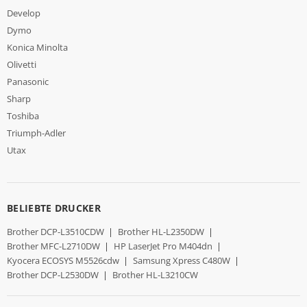
Develop
Dymo
Konica Minolta
Olivetti
Panasonic
Sharp
Toshiba
Triumph-Adler
Utax
BELIEBTE DRUCKER
Brother DCP-L3510CDW
|
Brother HL-L2350DW
|
Brother MFC-L2710DW
|
HP LaserJet Pro M404dn
|
Kyocera ECOSYS M5526cdw
|
Samsung Xpress C480W
|
Brother DCP-L2530DW
|
Brother HL-L3210CW