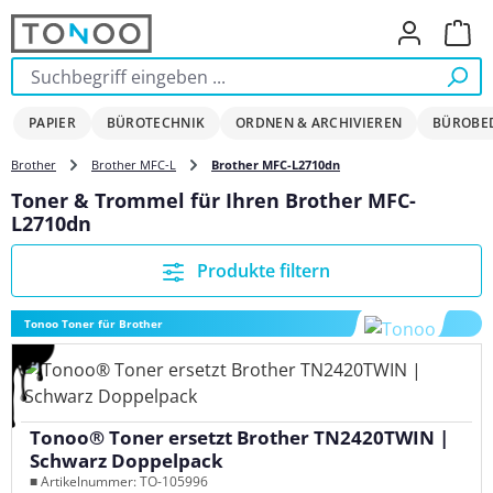
Zum Hauptinhalt springen
Ware
PAPIER
BÜROTECHNIK
ORDNEN & ARCHIVIEREN
BÜROBE
Brother
Brother MFC-L
Brother MFC-L2710dn
Toner & Trommel für Ihren Brother MFC-
L2710dn
Produkte filtern
Tonoo Toner für Brother
Tonoo® Toner ersetzt Brother TN2420TWIN |
Schwarz Doppelpack
■ Artikelnummer: TO-105996