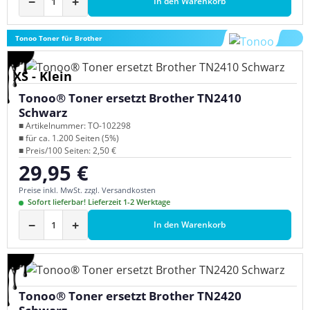
−
+
In den Warenkorb
Tonoo Toner für Brother
XS - Klein
Tonoo® Toner ersetzt Brother TN2410
Schwarz
■ Artikelnummer: TO-102298
■ für ca. 1.200 Seiten (5%)
■ Preis/100 Seiten: 2,50 €
29,95 €
Regulärer Preis:
Preise inkl. MwSt. zzgl. Versandkosten
Sofort lieferbar! Lieferzeit 1-2 Werktage
−
+
In den Warenkorb
Tonoo® Toner ersetzt Brother TN2420