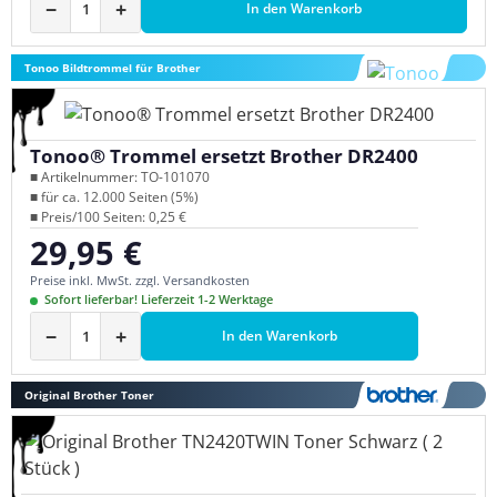
−
+
In den Warenkorb
Tonoo Bildtrommel für Brother
Tonoo® Trommel ersetzt Brother DR2400
■ Artikelnummer: TO-101070
■ für ca. 12.000 Seiten (5%)
■ Preis/100 Seiten: 0,25 €
29,95 €
Regulärer Preis:
Preise inkl. MwSt. zzgl. Versandkosten
Sofort lieferbar! Lieferzeit 1-2 Werktage
−
+
In den Warenkorb
Original Brother Toner