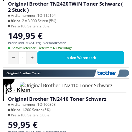
Original Brother TN2420TWIN Toner Schwarz (
2 Stück )
■ Artikelnummer: TO-115194
■ für ca. 2 x 3.000 Seiten (5%)
■ Preis/100 Seiten: 2,50 €
149,95 €
Regulärer Preis:
Preise inkl. MwSt. zzgl. Versandkosten
Sofort lieferbar! Lieferzeit 1-2 Werktage
−
+
In den Warenkorb
Original Brother Toner
XS - Klein
Original Brother TN2410 Toner Schwarz
■ Artikelnummer: TO-100363
■ für ca. 1.200 Seiten (5%)
■ Preis/100 Seiten: 5,00 €
59,95 €
Regulärer Preis:
Preise inkl. MwSt. zzgl. Versandkosten