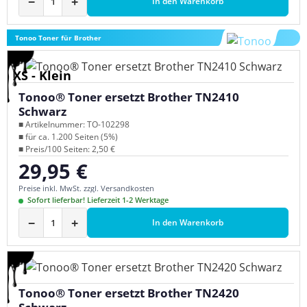
−
+
In den Warenkorb
Tonoo Toner für Brother
XS - Klein
Tonoo® Toner ersetzt Brother TN2410
Schwarz
■ Artikelnummer: TO-102298
■ für ca. 1.200 Seiten (5%)
■ Preis/100 Seiten: 2,50 €
29,95 €
Regulärer Preis:
Preise inkl. MwSt. zzgl. Versandkosten
Sofort lieferbar! Lieferzeit 1-2 Werktage
−
+
In den Warenkorb
Tonoo® Toner ersetzt Brother TN2420