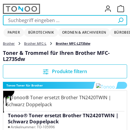
Zum Hauptinhalt springen
Ware
PAPIER
BÜROTECHNIK
ORDNEN & ARCHIVIEREN
BÜROBE
Brother
Brother MFC-L
Brother MFC-L2735dw
Toner & Trommel für Ihren Brother MFC-
L2735dw
Produkte filtern
Tonoo Toner für Brother
Tonoo® Toner ersetzt Brother TN2420TWIN |
Schwarz Doppelpack
■ Artikelnummer: TO-105996