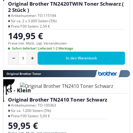
Original Brother TN2420TWIN Toner Schwarz (
2 Stück )
■ Artikelnummer: TO-115194
■ für ca. 2 x 3.000 Seiten (5%)
■ Preis/100 Seiten: 2,50 €
149,95 €
Regulärer Preis:
Preise inkl. MwSt. zzgl. Versandkosten
Sofort lieferbar! Lieferzeit 1-2 Werktage
−
+
In den Warenkorb
Original Brother Toner
XS - Klein
Original Brother TN2410 Toner Schwarz
■ Artikelnummer: TO-100363
■ für ca. 1.200 Seiten (5%)
■ Preis/100 Seiten: 5,00 €
59,95 €
Regulärer Preis:
Preise inkl. MwSt. zzgl. Versandkosten