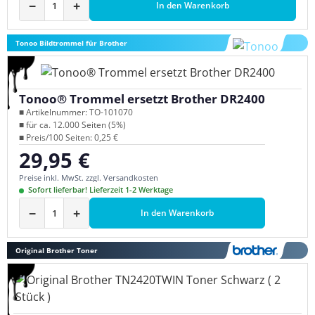
−
+
In den Warenkorb
Tonoo Bildtrommel für Brother
Tonoo® Trommel ersetzt Brother DR2400
■ Artikelnummer: TO-101070
■ für ca. 12.000 Seiten (5%)
■ Preis/100 Seiten: 0,25 €
29,95 €
Regulärer Preis:
Preise inkl. MwSt. zzgl. Versandkosten
Sofort lieferbar! Lieferzeit 1-2 Werktage
−
+
In den Warenkorb
Original Brother Toner