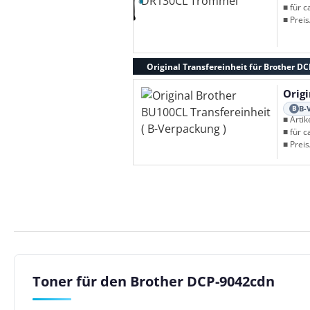
■ für c
■ Preis
Original Transfereinheit für Brother D
Origi
B-
B
■ Arti
■ für c
■ Preis
Toner für den Brother DCP-9042cdn