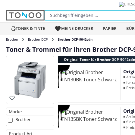
Sc
m Hauptinhalt springen
Zur Suche springen
Zur Hauptnavigation springen
TONER & TINTE
MEINE DRUCKER
PAPIER
BÜR
Brother
Brother DCP
Brother DCP-9042cdn
Toner & Trommel für Ihren Brother DCP
Original Toner für Brother DCP-9042cd
Orig
■ Arti
■ für c
■ Preis
Orig
Marke
■ Arti
Brother
■ für c
■ Preis
Produkt Art