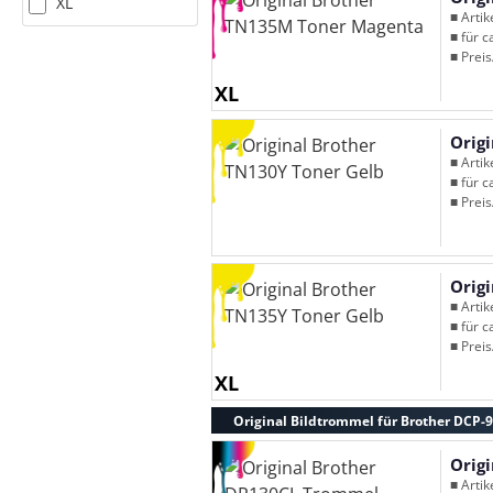
XL
■ Arti
■ für c
■ Preis
XL
Orig
■ Arti
■ für c
■ Preis
Orig
■ Arti
■ für c
■ Preis
XL
Original Bildtrommel für Brother DCP-
Orig
■ Arti