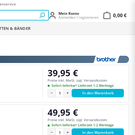
enservice
Mein Konto
0,00 €
Anmelden / registrieren
Warenkor
ETTEN & BÄNDER
39,95 €
Regulärer Preis:
Preise inkl. MwSt. zzgl. Versandkosten
Sofort lieferbar! Lieferzeit 1-2 Werktage
−
+
In den Warenkorb
49,95 €
Regulärer Preis:
Preise inkl. MwSt. zzgl. Versandkosten
Sofort lieferbar! Lieferzeit 1-2 Werktage
−
+
In den Warenkorb