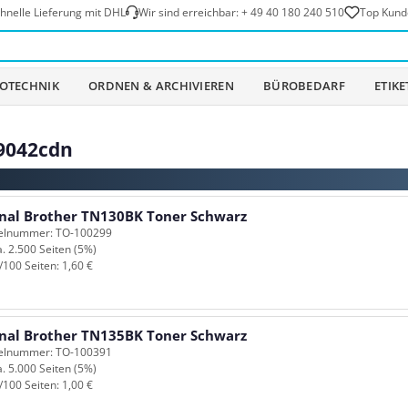
hnelle Lieferung mit DHL
Wir sind erreichbar:
+ 49 40 180 240 510
Top Kund
OTECHNIK
ORDNEN & ARCHIVIEREN
BÜROBEDARF
ETIK
-9042cdn
n
inal Brother TN130BK Toner Schwarz
kelnummer: TO-100299
a. 2.500 Seiten (5%)
/100 Seiten: 1,60 €
inal Brother TN135BK Toner Schwarz
kelnummer: TO-100391
a. 5.000 Seiten (5%)
/100 Seiten: 1,00 €