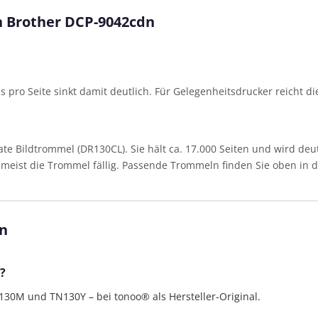
en Brother DCP-9042cdn
eis pro Seite sinkt damit deutlich. Für Gelegenheitsdrucker reicht d
 Bildtrommel (DR130CL). Sie hält ca. 17.000 Seiten und wird deut
st meist die Trommel fällig. Passende Trommeln finden Sie oben in de
n
?
0M und TN130Y – bei tonoo® als Hersteller-Original.