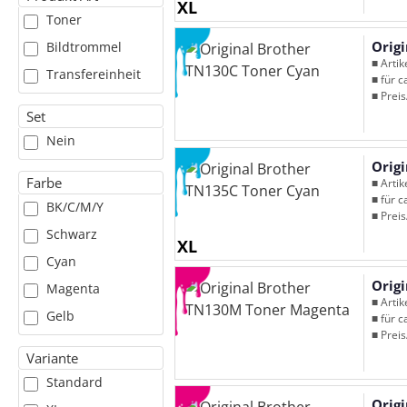
XL
Toner
Orig
Bildtrommel
■ Arti
Transfereinheit
■ für c
■ Preis
Set
Nein
Orig
Farbe
■ Arti
■ für c
BK/C/M/Y
■ Preis
Schwarz
XL
Cyan
Orig
Magenta
■ Arti
Gelb
■ für c
■ Preis
Variante
Standard
Orig