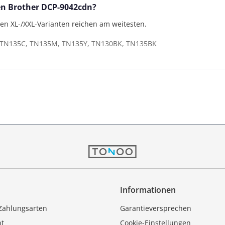
den Brother DCP-9042cdn?
gen XL-/XXL-Varianten reichen am weitesten.
TN135C, TN135M, TN135Y, TN130BK, TN135BK
Informationen
Zahlungsarten
Garantieversprechen
ht
Cookie-Einstellungen