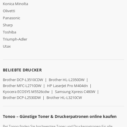
Konica Minolta
Olivetti
Panasonic
Sharp
Toshiba
Triumph-Adler
Utax
BELIEBTE DRUCKER
Brother DCP-L3510CDW
|
Brother HL-L2350DW
|
Brother MFC-L2710DW
|
HP LaserJet Pro M404dn
|
Kyocera ECOSYS M5526cdw
|
Samsung Xpress C480W
|
Brother DCP-L2530DW
|
Brother HL-L3210CW
Tonoo – Günstige Toner & Druckerpatronen online kaufen
Bei Tonoo finden Sie hochwertige Toner und Druckerpatronen für alle