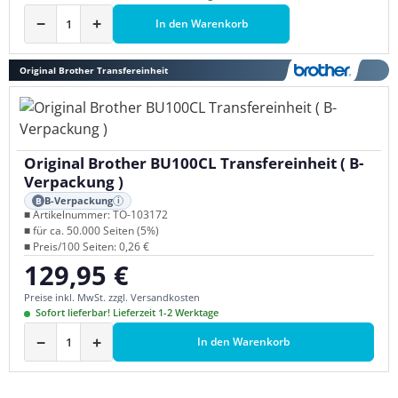
−
+
In den Warenkorb
Original Brother Transfereinheit
Original Brother BU100CL Transfereinheit ( B-
Verpackung )
B-Verpackung
B
i
■ Artikelnummer: TO-103172
■ für ca. 50.000 Seiten (5%)
■ Preis/100 Seiten: 0,26 €
129,95 €
Regulärer Preis:
Preise inkl. MwSt. zzgl. Versandkosten
Sofort lieferbar! Lieferzeit 1-2 Werktage
−
+
In den Warenkorb