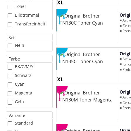
XL
Toner
Orig
Bildtrommel
■ Arti
Transfereinheit
■ für c
■ Preis
Set
Nein
Orig
Farbe
■ Arti
■ für c
BK/C/M/Y
■ Preis
Schwarz
XL
Cyan
Orig
Magenta
■ Arti
Gelb
■ für c
■ Preis
Variante
Standard
Orig