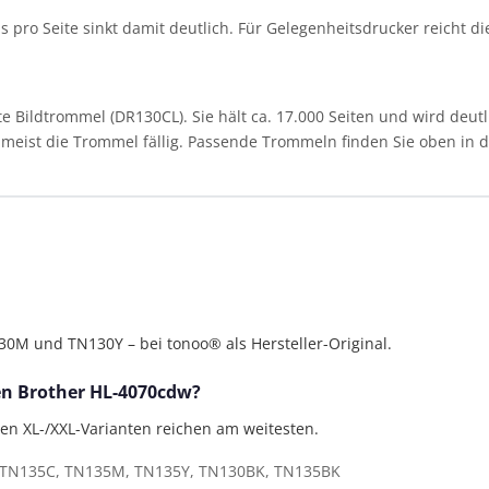
eis pro Seite sinkt damit deutlich. Für Gelegenheitsdrucker reicht d
Bildtrommel (DR130CL). Sie hält ca. 17.000 Seiten und wird deutl
st meist die Trommel fällig. Passende Trommeln finden Sie oben in de
M und TN130Y – bei tonoo® als Hersteller-Original.
den Brother HL-4070cdw?
gen XL-/XXL-Varianten reichen am weitesten.
TN135C, TN135M, TN135Y, TN130BK, TN135BK