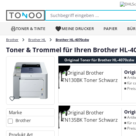
Sc
m Hauptinhalt springen
Zur Suche springen
Zur Hauptnavigation springen
TONER & TINTE
MEINE DRUCKER
PAPIER
BÜR
Brother
Brother HL
Brother HL-4070cdw
Toner & Trommel für Ihren Brother HL-
Original Toner für Brother HL-4070cdw
Orig
■ Arti
■ für c
■ Preis
Orig
Marke
■ Arti
Brother
■ für c
■ Preis
Produkt Art