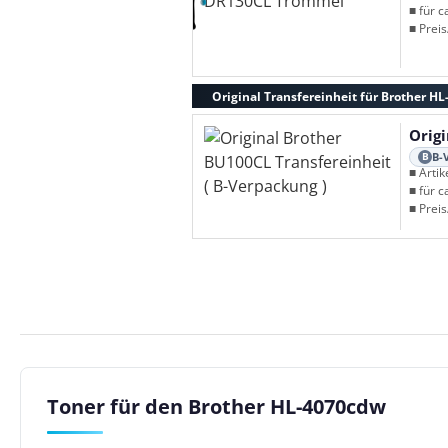
■ für c
■ Preis
Original Transfereinheit für Brother H
Origi
B-
B
■ Arti
■ für c
■ Preis
Toner für den Brother HL-4070cdw