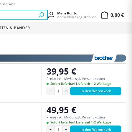
enservice
Mein Konto
0,00 €
Anmelden / registrieren
Warenkor
ETTEN & BÄNDER
39,95 €
Regulärer Preis:
Preise inkl. MwSt. zzgl. Versandkosten
Sofort lieferbar! Lieferzeit 1-2 Werktage
−
+
In den Warenkorb
49,95 €
Regulärer Preis:
Preise inkl. MwSt. zzgl. Versandkosten
Sofort lieferbar! Lieferzeit 1-2 Werktage
−
+
In den Warenkorb