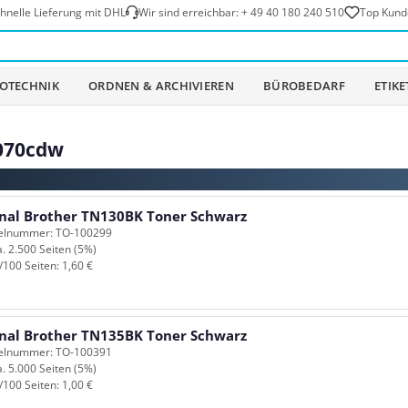
hnelle Lieferung mit DHL
Wir sind erreichbar:
+ 49 40 180 240 510
Top Kund
OTECHNIK
ORDNEN & ARCHIVIEREN
BÜROBEDARF
ETIK
4070cdw
inal Brother TN130BK Toner Schwarz
kelnummer: TO-100299
a. 2.500 Seiten (5%)
/100 Seiten: 1,60 €
inal Brother TN135BK Toner Schwarz
kelnummer: TO-100391
a. 5.000 Seiten (5%)
/100 Seiten: 1,00 €