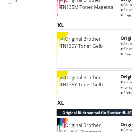
XL
■ Arti
■ für c
■ Preis
XL
Orig
■ Arti
■ für c
■ Preis
Orig
■ Arti
■ für c
■ Preis
XL
Original Bildtrommel für Brother HL-4
Orig
■ Arti