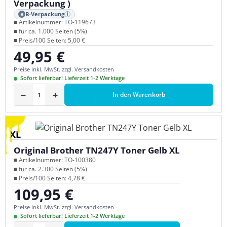
Verpackung )
B-Verpackung
B
i
■ Artikelnummer: TO-119673
■ für ca. 1.000 Seiten (5%)
■ Preis/100 Seiten: 5,00 €
49,95 €
Regulärer Preis:
Preise inkl. MwSt. zzgl. Versandkosten
Sofort lieferbar! Lieferzeit 1-2 Werktage
−
+
In den Warenkorb
XL
Original Brother TN247Y Toner Gelb XL
■ Artikelnummer: TO-100380
■ für ca. 2.300 Seiten (5%)
■ Preis/100 Seiten: 4,78 €
109,95 €
Regulärer Preis:
Preise inkl. MwSt. zzgl. Versandkosten
Sofort lieferbar! Lieferzeit 1-2 Werktage