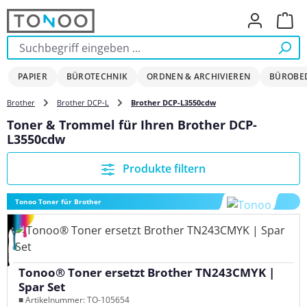
Zum Hauptinhalt springen
Ware
PAPIER
BÜROTECHNIK
ORDNEN & ARCHIVIEREN
BÜROBE
Brother
Brother DCP-L
Brother DCP-L3550cdw
Toner & Trommel für Ihren Brother DCP-
L3550cdw
Produkte filtern
Tonoo Toner für Brother
Tonoo® Toner ersetzt Brother TN243CMYK |
Spar Set
■ Artikelnummer: TO-105654