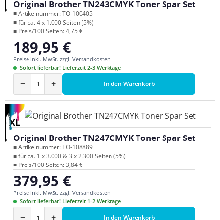
Original Brother TN243CMYK Toner Spar Set
■ Artikelnummer: TO-100405
■ für ca. 4 x 1.000 Seiten (5%)
■ Preis/100 Seiten: 4,75 €
189,95 €
Regulärer Preis:
Preise inkl. MwSt. zzgl. Versandkosten
Sofort lieferbar! Lieferzeit 2-3 Werktage
−
+
In den Warenkorb
XL
Original Brother TN247CMYK Toner Spar Set
■ Artikelnummer: TO-108889
■ für ca. 1 x 3.000 & 3 x 2.300 Seiten (5%)
■ Preis/100 Seiten: 3,84 €
379,95 €
Regulärer Preis:
Preise inkl. MwSt. zzgl. Versandkosten
Sofort lieferbar! Lieferzeit 1-2 Werktage
−
+
In den Warenkorb