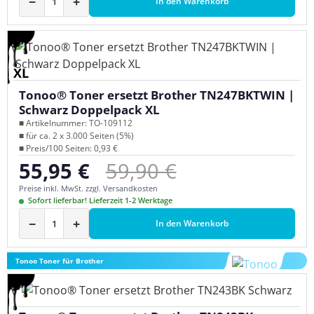
−
+
In den Warenkorb
XL
Tonoo® Toner ersetzt Brother TN247BKTWIN |
Schwarz Doppelpack XL
■ Artikelnummer: TO-109112
■ für ca. 2 x 3.000 Seiten (5%)
■ Preis/100 Seiten: 0,93 €
Regulärer Preis:
55,95 €
59,90 €
Verkaufspreis:
Preise inkl. MwSt. zzgl. Versandkosten
Sofort lieferbar! Lieferzeit 1-2 Werktage
−
+
In den Warenkorb
Tonoo Toner für Brother