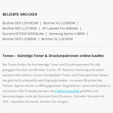
BELIEBTE DRUCKER
Brother DCP-L3510CDW
|
Brother HL-L2350DW
|
Brother MFC-L2710DW
|
HP LaserJet Pro M404dn
|
Kyocera ECOSYS M5526cdw
|
Samsung Xpress C480W
|
Brother DCP-L2530DW
|
Brother HL-L3210CW
Tonoo – Günstige Toner & Druckerpatronen online kaufen
Bei Tonoo finden Sie hochwertige Toner und Druckerpatronen für alle
gängigen Drucker von Brother, Canon, HP, Kyocera, Samsung und vielen
weiteren Herstellern. Unsere kompatiblen Toner und Tintenpatronen bieten
die gleiche Druckqualität wie Originalprodukte – zu einem Bruchteil des
Preises. Sparen Sie bis zu 80% gegenüber Originaltoner, ohne auf Qualität zu
verzichten. Alle Produkte werden mit
3 Jahren Garantie
geliefert und
beeinträchtigen nicht die Garantie Ihres Druckers. Schneller Versand mit
DHL – bestellen Sie heute, drucken Sie morgen.