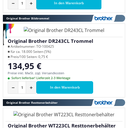
−
+
In den Warenkorb
Original Brother Bildtrommel
Original Brother DR243CL Trommel
■ Artikelnummer: TO-100425
■ für ca. 18.000 Seiten (5%)
■ Preis/100 Seiten: 0,75 €
134,95 €
Regulärer Preis:
Preise inkl. MwSt. zzgl. Versandkosten
Sofort lieferbar! Lieferzeit 2-3 Werktage
−
+
In den Warenkorb
Original Brother Resttonerbehälter
Original Brother WT223CL Resttonerbehälter