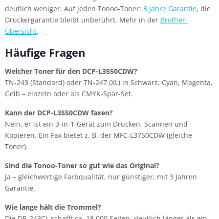
deutlich weniger. Auf jeden Tonoo-Toner:
3 Jahre Garantie
, die
Druckergarantie bleibt unberührt. Mehr in der
Brother-
Übersicht
.
Häufige Fragen
Welcher Toner für den DCP-L3550CDW?
TN-243 (Standard) oder TN-247 (XL) in Schwarz, Cyan, Magenta,
Gelb – einzeln oder als CMYK-Spar-Set.
Kann der DCP-L3550CDW faxen?
Nein, er ist ein 3-in-1-Gerät zum Drucken, Scannen und
Kopieren. Ein Fax bietet z. B. der MFC-L3750CDW (gleiche
Toner).
Sind die Tonoo-Toner so gut wie das Original?
Ja – gleichwertige Farbqualität, nur günstiger, mit 3 Jahren
Garantie.
Wie lange hält die Trommel?
Die DR-243CL schafft ca. 18.000 Seiten, deutlich länger als ein