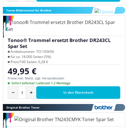
Tonoo Bildtrommel für Brother
Tonoo® Trommel ersetzt Brother DR243CL
Spar Set
■ Artikelnummer: TO-105656
■ für ca. 18.000 Seiten (5%)
■ Preis/100 Seiten: 0,28 €
49,95 €
Regulärer Preis:
Preise inkl. MwSt. zzgl. Versandkosten
Sofort lieferbar! Lieferzeit 1-2 Werktage
−
+
In den Warenkorb
Original Brother Toner