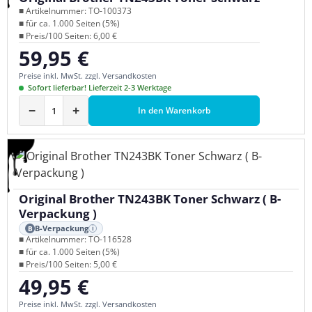
■ Artikelnummer: TO-100373
■ für ca. 1.000 Seiten (5%)
■ Preis/100 Seiten: 6,00 €
59,95 €
Regulärer Preis:
Preise inkl. MwSt. zzgl. Versandkosten
Sofort lieferbar! Lieferzeit 2-3 Werktage
−
+
In den Warenkorb
Original Brother TN243BK Toner Schwarz ( B-
Verpackung )
B-Verpackung
B
i
■ Artikelnummer: TO-116528
■ für ca. 1.000 Seiten (5%)
■ Preis/100 Seiten: 5,00 €
49,95 €
Regulärer Preis:
Preise inkl. MwSt. zzgl. Versandkosten