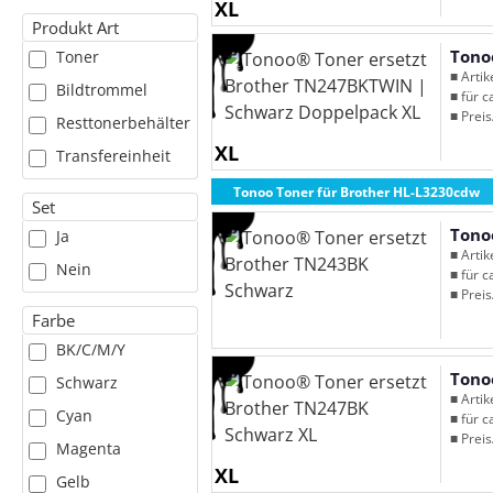
XL
Produkt Art
Tono
Toner
■ Arti
Bildtrommel
■ für c
■ Preis
Resttonerbehälter
XL
Transfereinheit
Tonoo Toner für Brother HL-L3230cdw
Set
Tono
Ja
■ Arti
Nein
■ für c
■ Preis
Farbe
BK/C/M/Y
Tono
Schwarz
■ Arti
Cyan
■ für c
■ Preis
Magenta
XL
Gelb