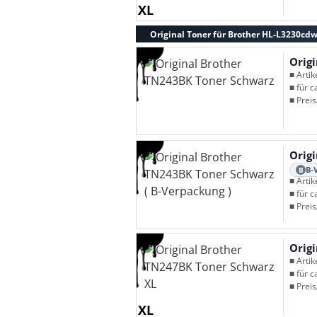
XL
Original Toner für Brother HL-L3230cd
Orig
■ Arti
■ für c
■ Preis
Orig
B-
B
■ Arti
■ für c
■ Preis
Orig
■ Arti
■ für c
■ Preis
XL