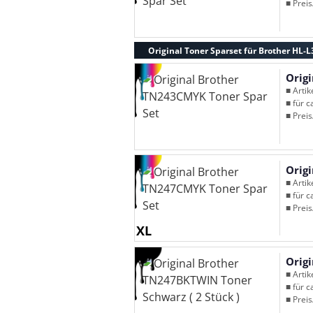
■ Preis
Original Toner Sparset für Brother HL-
Orig
■ Arti
■ für c
■ Preis
Orig
■ Arti
■ für c
■ Preis
XL
Orig
■ Arti
■ für c
■ Preis