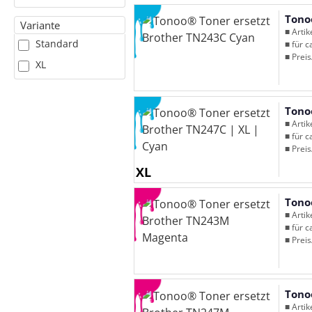
Tono
Variante
■ Arti
Standard
■ für c
■ Preis
XL
Tono
■ Arti
■ für c
■ Preis
XL
Tono
■ Arti
■ für c
■ Preis
Tono
■ Arti