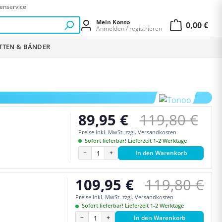
enservice
Mein Konto
0,00 €
Anmelden / registrieren
Warenkor
ETTEN & BÄNDER
Regulärer Pr
89,95 €
119,80 €
Verkaufspreis:
Preise inkl. MwSt. zzgl. Versandkosten
Sofort lieferbar! Lieferzeit 1-2 Werktage
−
+
In den Warenkorb
Regulärer P
109,95 €
119,80 €
Verkaufspreis:
Preise inkl. MwSt. zzgl. Versandkosten
Sofort lieferbar! Lieferzeit 1-2 Werktage
−
+
In den Warenkorb