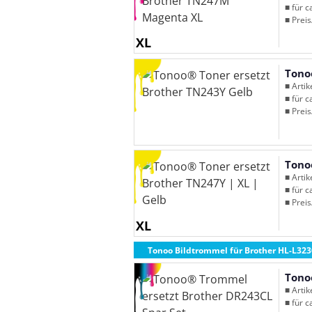
■ für c
■ Preis
XL
Tono
■ Arti
■ für c
■ Preis
Tono
■ Arti
■ für c
■ Preis
XL
Tonoo Bildtrommel für Brother HL-L32
Tono
■ Arti
■ für c