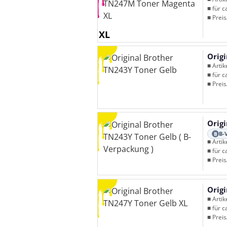
■ für c
■ Preis
XL
Orig
■ Arti
■ für c
■ Preis
Orig
B-
B
■ Arti
■ für c
■ Preis
Orig
■ Arti
■ für c
■ Preis