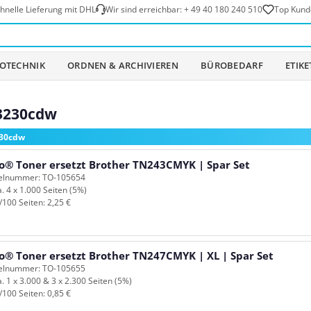
hnelle Lieferung mit DHL
Wir sind erreichbar:
+ 49 40 180 240 510
Top Kund
OTECHNIK
ORDNEN & ARCHIVIEREN
BÜROBEDARF
ETIK
L3230cdw
230cdw
o® Toner ersetzt Brother TN243CMYK | Spar Set
kelnummer: TO-105654
a. 4 x 1.000 Seiten (5%)
/100 Seiten: 2,25 €
o® Toner ersetzt Brother TN247CMYK | XL | Spar Set
kelnummer: TO-105655
a. 1 x 3.000 & 3 x 2.300 Seiten (5%)
/100 Seiten: 0,85 €