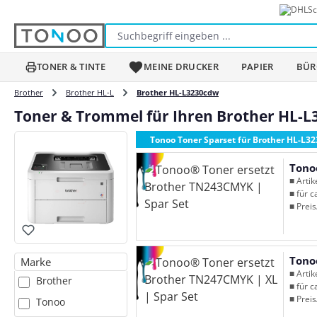
Sc
m Hauptinhalt springen
Zur Suche springen
Zur Hauptnavigation springen
TONER & TINTE
MEINE DRUCKER
PAPIER
BÜR
Brother
Brother HL-L
Brother HL-L3230cdw
Toner & Trommel für Ihren Brother HL-
Tonoo Toner Sparset für Brother HL-L3
Tono
■ Arti
■ für c
■ Preis
Tono
Marke
■ Arti
Brother
■ für c
■ Preis
Tonoo