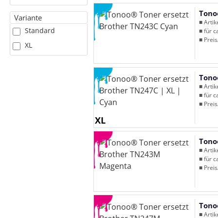
Tono
Variante
■ Arti
Standard
■ für c
■ Preis
XL
Tono
■ Arti
■ für c
■ Preis
XL
Tono
■ Arti
■ für c
■ Preis
Tono
■ Arti