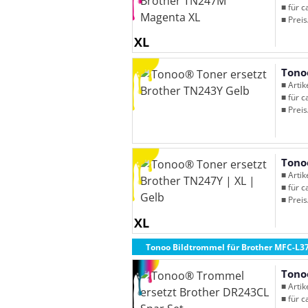
■ für c
■ Preis
XL
Tono
■ Arti
■ für c
■ Preis
Tono
■ Arti
■ für c
■ Preis
XL
Tonoo Bildtrommel für Brother MFC-L3
Tono
■ Arti
■ für c