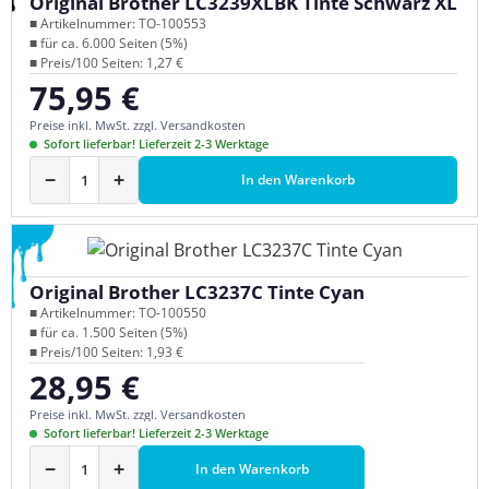
Original Brother LC3239XLBK Tinte Schwarz XL
■ Artikelnummer: TO-100553
■ für ca. 6.000 Seiten (5%)
■ Preis/100 Seiten: 1,27 €
75,95 €
Regulärer Preis:
Preise inkl. MwSt. zzgl. Versandkosten
Sofort lieferbar! Lieferzeit 2-3 Werktage
−
+
In den Warenkorb
Original Brother LC3237C Tinte Cyan
■ Artikelnummer: TO-100550
■ für ca. 1.500 Seiten (5%)
■ Preis/100 Seiten: 1,93 €
28,95 €
Regulärer Preis:
Preise inkl. MwSt. zzgl. Versandkosten
Sofort lieferbar! Lieferzeit 2-3 Werktage
−
+
In den Warenkorb