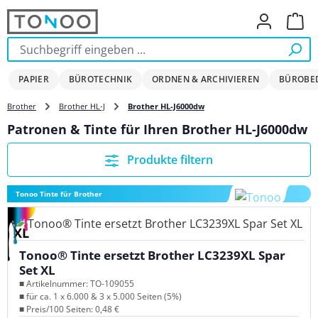
Zum Hauptinhalt springen
Ware
PAPIER
BÜROTECHNIK
ORDNEN & ARCHIVIEREN
BÜROBE
Brother
Brother HL-J
Brother HL-J6000dw
Patronen & Tinte für Ihren Brother HL-J6000dw
Produkte filtern
Tonoo Tinte für Brother
XL
Tonoo® Tinte ersetzt Brother LC3239XL Spar
Set XL
■ Artikelnummer: TO-109055
■ für ca. 1 x 6.000 & 3 x 5.000 Seiten (5%)
■ Preis/100 Seiten: 0,48 €