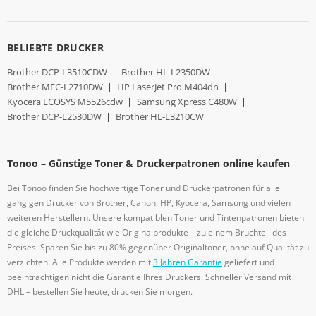
BELIEBTE DRUCKER
Brother DCP-L3510CDW
|
Brother HL-L2350DW
|
Brother MFC-L2710DW
|
HP LaserJet Pro M404dn
|
Kyocera ECOSYS M5526cdw
|
Samsung Xpress C480W
|
Brother DCP-L2530DW
|
Brother HL-L3210CW
Tonoo – Günstige Toner & Druckerpatronen online kaufen
Bei Tonoo finden Sie hochwertige Toner und Druckerpatronen für alle
gängigen Drucker von Brother, Canon, HP, Kyocera, Samsung und vielen
weiteren Herstellern. Unsere kompatiblen Toner und Tintenpatronen bieten
die gleiche Druckqualität wie Originalprodukte – zu einem Bruchteil des
Preises. Sparen Sie bis zu 80% gegenüber Originaltoner, ohne auf Qualität zu
verzichten. Alle Produkte werden mit
3 Jahren Garantie
geliefert und
beeinträchtigen nicht die Garantie Ihres Druckers. Schneller Versand mit
DHL – bestellen Sie heute, drucken Sie morgen.