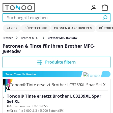
Zum Hauptinhalt springen
Ware
PAPIER
BÜROTECHNIK
ORDNEN & ARCHIVIEREN
BÜROBE
Brother
Brother MFC-J
Brother MFC-J6945dw
Patronen & Tinte für Ihren Brother MFC-
J6945dw
Produkte filtern
Tonoo Tinte für Brother
XL
Tonoo® Tinte ersetzt Brother LC3239XL Spar
Set XL
■ Artikelnummer: TO-109055
■ für ca. 1 x 6.000 & 3 x 5.000 Seiten (5%)