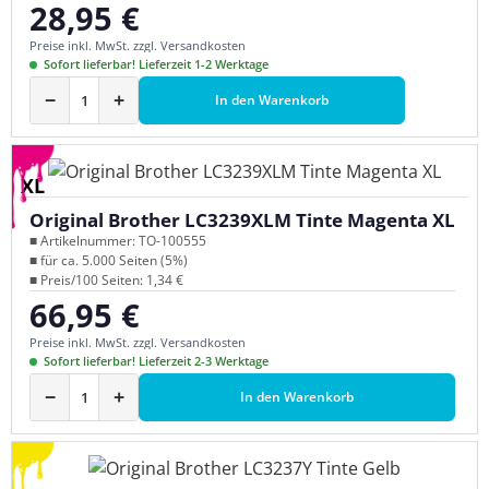
28,95 €
Regulärer Preis:
Preise inkl. MwSt. zzgl. Versandkosten
Sofort lieferbar! Lieferzeit 1-2 Werktage
−
+
In den Warenkorb
XL
Original Brother LC3239XLM Tinte Magenta XL
■ Artikelnummer: TO-100555
■ für ca. 5.000 Seiten (5%)
■ Preis/100 Seiten: 1,34 €
66,95 €
Regulärer Preis:
Preise inkl. MwSt. zzgl. Versandkosten
Sofort lieferbar! Lieferzeit 2-3 Werktage
−
+
In den Warenkorb