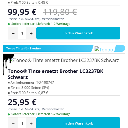
■ Preis/100 Seiten: 0,48 €
Regulärer Preis:
99,95 €
119,80 €
Verkaufspreis:
Preise inkl. MwSt. zzgl. Versandkosten
Sofort lieferbar! Lieferzeit 1-2 Werktage
−
+
In den Warenkorb
Tonoo Tinte für Brother
Tonoo® Tinte ersetzt Brother LC3237BK
Schwarz
■ Artikelnummer: TO-108747
■ für ca. 3.000 Seiten (5%)
■ Preis/100 Seiten: 0,87 €
25,95 €
Regulärer Preis:
Preise inkl. MwSt. zzgl. Versandkosten
Sofort lieferbar! Lieferzeit 1-2 Werktage
−
+
In den Warenkorb