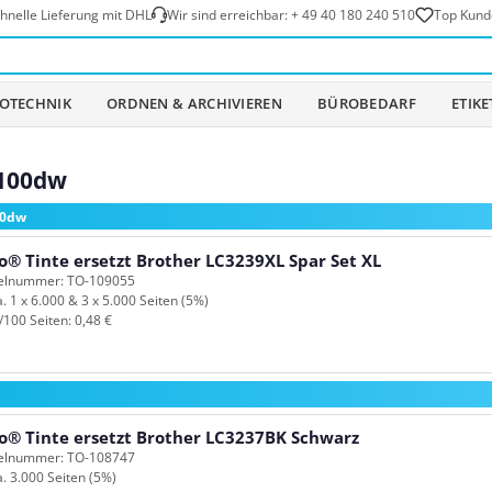
hnelle Lieferung mit DHL
Wir sind erreichbar:
+ 49 40 180 240 510
Top Kund
OTECHNIK
ORDNEN & ARCHIVIEREN
BÜROBEDARF
ETIK
6100dw
00dw
o® Tinte ersetzt Brother LC3239XL Spar Set XL
kelnummer: TO-109055
a. 1 x 6.000 & 3 x 5.000 Seiten (5%)
/100 Seiten: 0,48 €
o® Tinte ersetzt Brother LC3237BK Schwarz
kelnummer: TO-108747
a. 3.000 Seiten (5%)