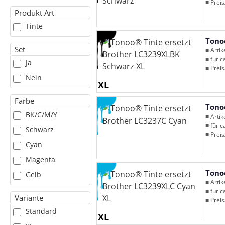
■ Preis
Produkt Art
Tinte
Tono
Set
■ Arti
■ für c
Ja
■ Preis
Nein
XL
Farbe
Tono
BK/C/M/Y
■ Arti
■ für c
Schwarz
■ Preis
Cyan
Magenta
Tono
Gelb
■ Arti
■ für c
Variante
■ Preis
Standard
XL