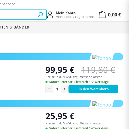
enservice
Mein Konto
0,00 €
Anmelden / registrieren
Warenkor
ETTEN & BÄNDER
Regulärer Pr
99,95 €
119,80 €
Verkaufspreis:
Preise inkl. MwSt. zzgl. Versandkosten
Sofort lieferbar! Lieferzeit 1-2 Werktage
−
+
In den Warenkorb
25,95 €
Regulärer Preis:
Preise inkl. MwSt. zzgl. Versandkosten
Sofort lieferbar! Lieferzeit 1-2 Werktage