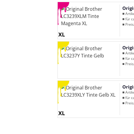
Orig
■ Arti
■ für c
■ Preis
XL
Orig
■ Arti
■ für c
■ Preis
Orig
■ Arti
■ für c
■ Preis
XL