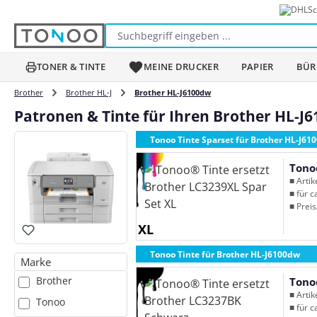
Sc
m Hauptinhalt springen
Zur Suche springen
Zur Hauptnavigation springen
TONER & TINTE
MEINE DRUCKER
PAPIER
BÜR
Brother
Brother HL-J
Brother HL-J6100dw
Patronen & Tinte für Ihren Brother HL-J
Tonoo Tinte Sparset für Brother HL-J61
Tono
■ Arti
■ für c
■ Preis
XL
Tonoo Tinte für Brother HL-J6100dw
Marke
Brother
Tono
■ Arti
Tonoo
■ für c