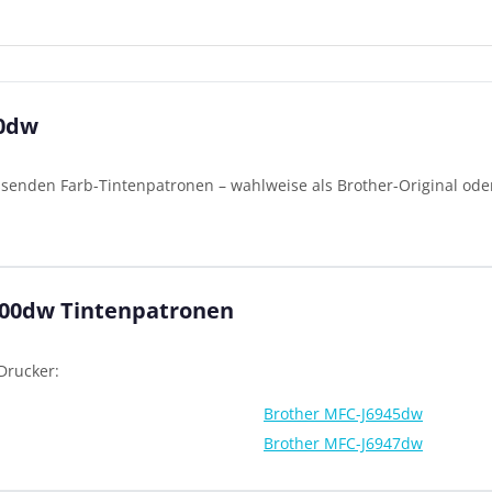
00dw
ssenden Farb-Tintenpatronen – wahlweise als Brother-Original oder
.
6100dw Tintenpatronen
Drucker:
Brother MFC-J6945dw
Brother MFC-J6947dw