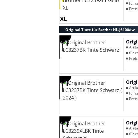
■ für c
■ Preis
XL
Original Tinte für Brother HL-J6100dw
Orig
■ Arti
■ für c
■ Preis
Origi
■ Arti
■ für c
■ Preis
Orig
■ Arti
■ für c