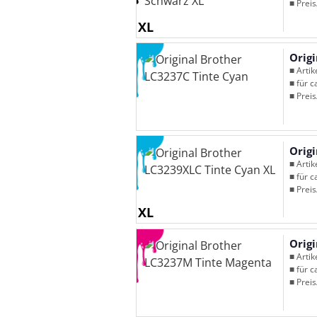
■ Preis
XL
Orig
■ Arti
■ für c
■ Preis
Orig
■ Arti
■ für c
■ Preis
XL
Orig
■ Arti
■ für c
■ Preis