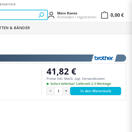
enservice
Mein Konto
0,00 €
Anmelden / registrieren
Warenkor
ETTEN & BÄNDER
41,82 €
Regulärer Preis:
Preise inkl. MwSt. zzgl. Versandkosten
Sofort lieferbar! Lieferzeit 2-3 Werktage
−
+
In den Warenkorb