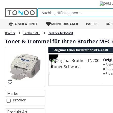
Sc
m Hauptinhalt springen
Zur Suche springen
Zur Hauptnavigation springen
TONER & TINTE
MEINE DRUCKER
PAPIER
BÜR
Brother
Brother MFC
Brother MFC-6650
Toner & Trommel für Ihren Brother MFC-
Original Toner für Brother MFC-6650
Orig
■ Arti
■ für c
■ Preis
Marke
Brother
Produkt Art