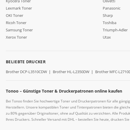
Kyocera Toner
Olivetti
Lexmark Toner
Panasonic
OKI Toner
Sharp
Ricoh Toner
Toshiba
Samsung Toner
Triumph-Adler
Xerox Toner
Utax
BELIEBTE DRUCKER
Brother DCP-L3510CDW
|
Brother HL-L2350DW
|
Brother MFC-L271
Tonoo – Günstige Toner & Druckerpatronen online kaufen
Bei Tonoo finden Sie hochwertige Toner und Druckerpatronen für alle gängi
Herstellern. Unsere kompatiblen Toner und Tintenpatronen bieten die gleiche
zu 80% gegenüber Originaltoner, ohne auf Qualität zu verzichten. Alle Prod
Ihres Druckers. Schneller Versand mit DHL – bestellen Sie heute, drucken Si