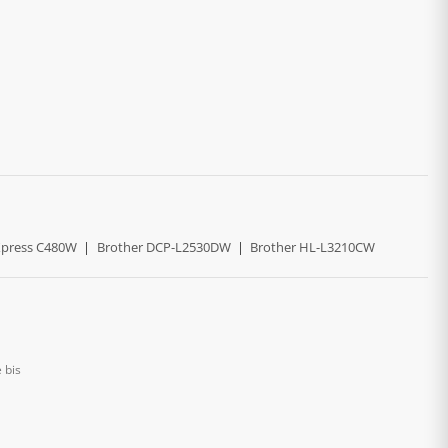
press C480W
|
Brother DCP-L2530DW
|
Brother HL-L3210CW
 bis