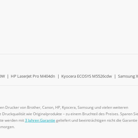
0DW
|
HP LaserJet Pro M404dn
|
Kyocera ECOSYS M5526cdw
|
Samsung X
gen Drucker von Brother, Canon, HP, Kyocera, Samsung und vielen weiteren
 Druckqualität wie Originalprodukte – zu einem Bruchteil des Preises. Sparen Sie
ukte werden mit
3 Jahren Garantie
geliefert und beeinträchtigen nicht die Garantie
e morgen.