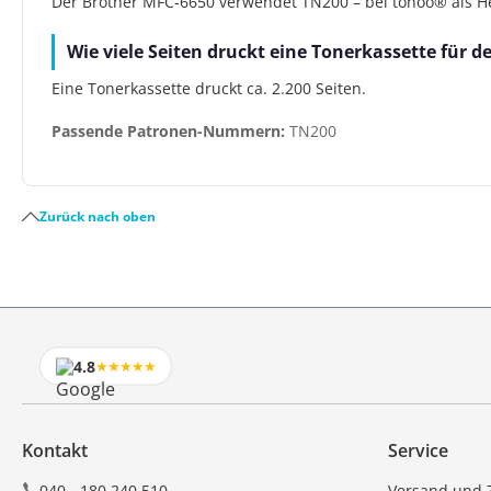
Der Brother MFC-6650 verwendet TN200 – bei tonoo® als Her
Wie viele Seiten druckt eine Tonerkassette für 
Eine Tonerkassette druckt ca. 2.200 Seiten.
Passende Patronen-Nummern:
TN200
Zurück nach oben
4.8
★★★★★
Kontakt
Service
040 - 180 240 510
Versand und 