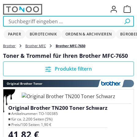
Zum Hauptinhalt springen
Ware
PAPIER
BÜROTECHNIK
ORDNEN & ARCHIVIEREN
BÜROBE
Brother
Brother MFC
Brother MFC-7650
Toner & Trommel für Ihren Brother MFC-7650
Produkte filtern
Original Brother Toner
Original Brother TN200 Toner Schwarz
■ Artikelnummer: TO-100385
■ für ca. 2.200 Seiten (5%)
■ Preis/100 Seiten: 1,90 €
41,82 €
Regulärer Preis: