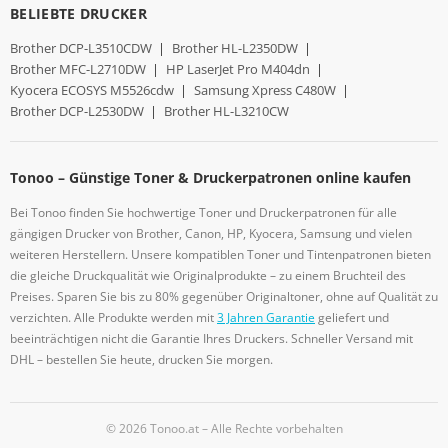
BELIEBTE DRUCKER
Brother DCP-L3510CDW
|
Brother HL-L2350DW
|
Brother MFC-L2710DW
|
HP LaserJet Pro M404dn
|
Kyocera ECOSYS M5526cdw
|
Samsung Xpress C480W
|
Brother DCP-L2530DW
|
Brother HL-L3210CW
Tonoo – Günstige Toner & Druckerpatronen online kaufen
Bei Tonoo finden Sie hochwertige Toner und Druckerpatronen für alle
gängigen Drucker von Brother, Canon, HP, Kyocera, Samsung und vielen
weiteren Herstellern. Unsere kompatiblen Toner und Tintenpatronen bieten
die gleiche Druckqualität wie Originalprodukte – zu einem Bruchteil des
Preises. Sparen Sie bis zu 80% gegenüber Originaltoner, ohne auf Qualität zu
verzichten. Alle Produkte werden mit
3 Jahren Garantie
geliefert und
beeinträchtigen nicht die Garantie Ihres Druckers. Schneller Versand mit
DHL – bestellen Sie heute, drucken Sie morgen.
© 2026 Tonoo.at – Alle Rechte vorbehalten