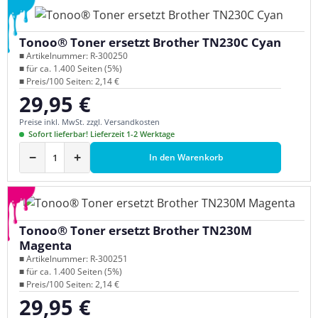
Tonoo® Toner ersetzt Brother TN230C Cyan
■ Artikelnummer: R-300250
■ für ca. 1.400 Seiten (5%)
■ Preis/100 Seiten: 2,14 €
29,95 €
Regulärer Preis:
Preise inkl. MwSt. zzgl. Versandkosten
Sofort lieferbar! Lieferzeit 1-2 Werktage
−
+
In den Warenkorb
Tonoo® Toner ersetzt Brother TN230M
Magenta
■ Artikelnummer: R-300251
■ für ca. 1.400 Seiten (5%)
■ Preis/100 Seiten: 2,14 €
29,95 €
Regulärer Preis: