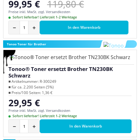
Regulärer Preis:
99,95 €
119,80 €
Verkaufspreis:
Preise inkl. MwSt. zzgl. Versandkosten
Sofort lieferbar! Lieferzeit 1-2 Werktage
−
+
In den Warenkorb
Tonoo Toner für Brother
Tonoo® Toner ersetzt Brother TN230BK
Schwarz
■ Artikelnummer: R-300249
■ für ca. 2.200 Seiten (5%)
■ Preis/100 Seiten: 1,36 €
29,95 €
Regulärer Preis:
Preise inkl. MwSt. zzgl. Versandkosten
Sofort lieferbar! Lieferzeit 1-2 Werktage
−
+
In den Warenkorb