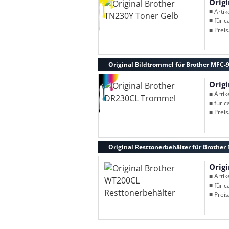
Orig
■ Arti
■ für c
■ Preis
Original Bildtrommel für Brother MFC-
Orig
■ Arti
■ für c
■ Preis
Original Resttonerbehälter für Brothe
Orig
■ Arti
■ für c
■ Preis