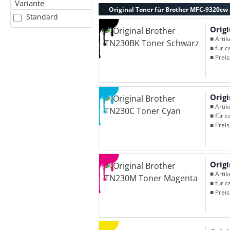
Variante
Original Toner für Brother MFC-9320cw
Standard
Orig
■ Arti
■ für c
■ Preis
Orig
■ Arti
■ für c
■ Preis
Orig
■ Arti
■ für c
■ Preis