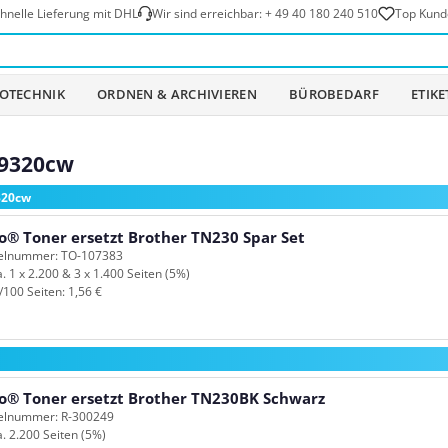
hnelle Lieferung mit DHL
Wir sind erreichbar:
+ 49 40 180 240 510
Top Kund
OTECHNIK
ORDNEN & ARCHIVIEREN
BÜROBEDARF
ETIK
-9320cw
320cw
o® Toner ersetzt Brother TN230 Spar Set
kelnummer: TO-107383
a. 1 x 2.200 & 3 x 1.400 Seiten (5%)
/100 Seiten: 1,56 €
o® Toner ersetzt Brother TN230BK Schwarz
kelnummer: R-300249
a. 2.200 Seiten (5%)