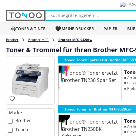
Sc
m Hauptinhalt springen
Zur Suche springen
Zur Hauptnavigation springen
TONER & TINTE
MEINE DRUCKER
PAPIER
BÜR
Brother
Brother MFC
Brother MFC-9320cw
Toner & Trommel für Ihren Brother MFC
Tonoo Toner Sparset für Brother MFC-9
Tono
■ Arti
■ für c
■ Preis
Tonoo Toner für Brother MFC-9320cw
Marke
Brother
Tono
■ Arti
Tonoo
■ für c