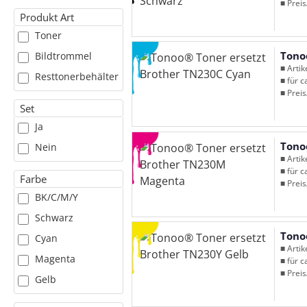
■ Preis
Produkt Art
Toner
Tono
Bildtrommel
■ Arti
Resttonerbehälter
■ für c
■ Preis
Set
Ja
Tono
Nein
■ Arti
■ für c
Farbe
■ Preis
BK/C/M/Y
Schwarz
Tono
Cyan
■ Arti
Magenta
■ für c
■ Preis
Gelb