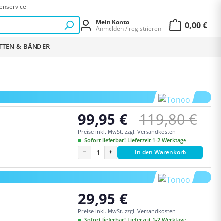
enservice
Mein Konto
0,00 €
Anmelden / registrieren
Warenkor
ETTEN & BÄNDER
Regulärer Pr
99,95 €
119,80 €
Verkaufspreis:
Preise inkl. MwSt. zzgl. Versandkosten
Sofort lieferbar! Lieferzeit 1-2 Werktage
−
+
In den Warenkorb
29,95 €
Regulärer Preis:
Preise inkl. MwSt. zzgl. Versandkosten
Sofort lieferbar! Lieferzeit 1-2 Werktage