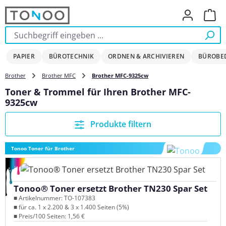
Zum Hauptinhalt springen
Ware
PAPIER
BÜROTECHNIK
ORDNEN & ARCHIVIEREN
BÜROBE
Brother
Brother MFC
Brother MFC-9325cw
Toner & Trommel für Ihren Brother MFC-
9325cw
Produkte filtern
Tonoo Toner für Brother
Tonoo® Toner ersetzt Brother TN230 Spar Set
■ Artikelnummer: TO-107383
■ für ca. 1 x 2.200 & 3 x 1.400 Seiten (5%)
■ Preis/100 Seiten: 1,56 €