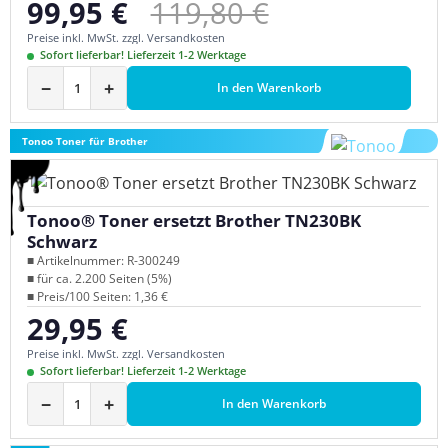
Regulärer Preis:
99,95 €
119,80 €
Verkaufspreis:
Preise inkl. MwSt. zzgl. Versandkosten
Sofort lieferbar! Lieferzeit 1-2 Werktage
−
+
In den Warenkorb
Tonoo Toner für Brother
Tonoo® Toner ersetzt Brother TN230BK
Schwarz
■ Artikelnummer: R-300249
■ für ca. 2.200 Seiten (5%)
■ Preis/100 Seiten: 1,36 €
29,95 €
Regulärer Preis:
Preise inkl. MwSt. zzgl. Versandkosten
Sofort lieferbar! Lieferzeit 1-2 Werktage
−
+
In den Warenkorb