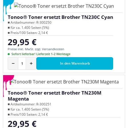
Tonoo® Toner ersetzt Brother TN230C Cyan
■ Artikelnummer: R-300250
■ für ca. 1.400 Seiten (5%)
■ Preis/100 Seiten: 2,14 €
29,95 €
Regulärer Preis:
Preise inkl. MwSt. zzgl. Versandkosten
Sofort lieferbar! Lieferzeit 1-2 Werktage
−
+
In den Warenkorb
Tonoo® Toner ersetzt Brother TN230M
Magenta
■ Artikelnummer: R-300251
■ für ca. 1.400 Seiten (5%)
■ Preis/100 Seiten: 2,14 €
29,95 €
Regulärer Preis: