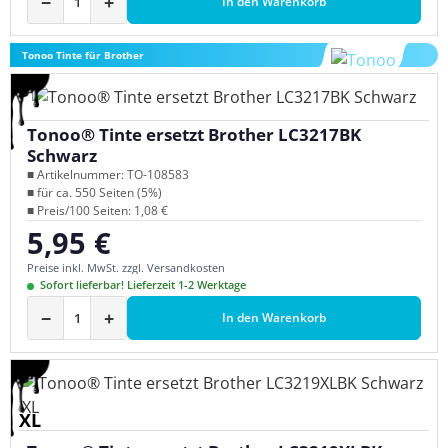
−
+
In den Warenkorb
Tonoo Tinte für Brother
Tonoo® Tinte ersetzt Brother LC3217BK
Schwarz
■ Artikelnummer: TO-108583
■ für ca. 550 Seiten (5%)
■ Preis/100 Seiten: 1,08 €
5,95 €
Regulärer Preis:
Preise inkl. MwSt. zzgl. Versandkosten
Sofort lieferbar! Lieferzeit 1-2 Werktage
−
+
In den Warenkorb
XL