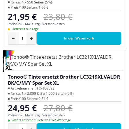
■ für ca. 4 x 550 Seiten (5%)
■ Preis/100 Seiten: 1,00 €
Regulärer Preis:
21,95 €
23,80 €
Verkaufspreis:
Preise inkl. MwSt. zzgl. Versandkosten
Lieferzeit 5-7 Tage
−
+
In den Warenkorb
XL
Tonoo® Tinte ersetzt Brother LC3219XLVALDR
BK/C/M/Y Spar Set XL
■ Artikelnummer: TO-108592
■ für ca. 1 x 2.800 & 3 x 1.500 Seiten (5%)
■ Preis/100 Seiten: 0,34 €
Regulärer Preis:
24,95 €
27,80 €
Verkaufspreis:
Preise inkl. MwSt. zzgl. Versandkosten
Sofort lieferbar! Lieferzeit 1-2 Werktage