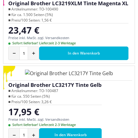
Original Brother LC3219XLM Tinte Magenta XL
■ Artikelnummer: TO-100490
■ für ca. 1.500 Seiten (5%)
■ Preis/100 Seiten: 1,56 €
23,47 €
Regulärer Preis:
Preise inkl. MwSt. zzgl. Versandkosten
Sofort lieferbar! Lieferzeit 2-3 Werktage
−
+
In den Warenkorb
Original Brother LC3217Y Tinte Gelb
■ Artikelnummer: TO-100487
■ für ca. 550 Seiten (5%)
■ Preis/100 Seiten: 3,26 €
17,95 €
Regulärer Preis:
Preise inkl. MwSt. zzgl. Versandkosten
Sofort lieferbar! Lieferzeit 2-3 Werktage
−
+
In den Warenkorb