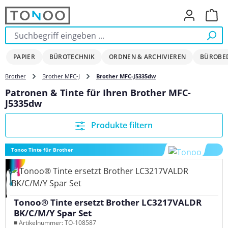
Zum Hauptinhalt springen
Ware
PAPIER
BÜROTECHNIK
ORDNEN & ARCHIVIEREN
BÜROBE
Brother
Brother MFC-J
Brother MFC-J5335dw
Patronen & Tinte für Ihren Brother MFC-
J5335dw
Produkte filtern
Tonoo Tinte für Brother
Tonoo® Tinte ersetzt Brother LC3217VALDR
BK/C/M/Y Spar Set
■ Artikelnummer: TO-108587