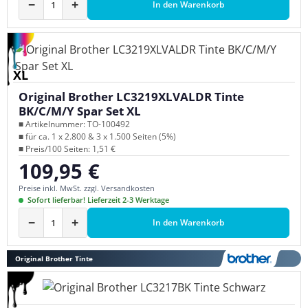
−
+
In den Warenkorb
XL
Original Brother LC3219XLVALDR Tinte
BK/C/M/Y Spar Set XL
■ Artikelnummer: TO-100492
■ für ca. 1 x 2.800 & 3 x 1.500 Seiten (5%)
■ Preis/100 Seiten: 1,51 €
109,95 €
Regulärer Preis:
Preise inkl. MwSt. zzgl. Versandkosten
Sofort lieferbar! Lieferzeit 2-3 Werktage
−
+
In den Warenkorb
Original Brother Tinte