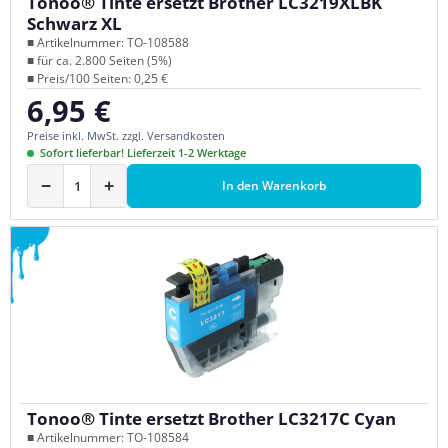
Tonoo® Tinte ersetzt Brother LC3219XLBK
Schwarz XL
■ Artikelnummer: TO-108588
■ für ca. 2.800 Seiten (5%)
■ Preis/100 Seiten: 0,25 €
6,95 €
Regulärer Preis:
Preise inkl. MwSt. zzgl. Versandkosten
Sofort lieferbar! Lieferzeit 1-2 Werktage
−
+
In den Warenkorb
Tonoo® Tinte ersetzt Brother LC3217C Cyan
■ Artikelnummer: TO-108584