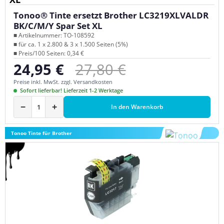
Tonoo® Tinte ersetzt Brother LC3219XLVALDR
BK/C/M/Y Spar Set XL
■ Artikelnummer: TO-108592
■ für ca. 1 x 2.800 & 3 x 1.500 Seiten (5%)
■ Preis/100 Seiten: 0,34 €
Regulärer Preis:
24,95 €
27,80 €
Verkaufspreis:
Preise inkl. MwSt. zzgl. Versandkosten
Sofort lieferbar! Lieferzeit 1-2 Werktage
−
+
In den Warenkorb
Tonoo Tinte für Brother