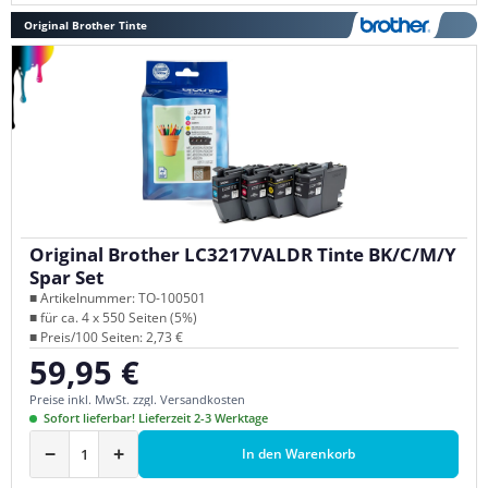
Original Brother Tinte
Original Brother LC3217VALDR Tinte BK/C/M/Y
Spar Set
■ Artikelnummer: TO-100501
■ für ca. 4 x 550 Seiten (5%)
■ Preis/100 Seiten: 2,73 €
59,95 €
Regulärer Preis:
Preise inkl. MwSt. zzgl. Versandkosten
Sofort lieferbar! Lieferzeit 2-3 Werktage
−
+
In den Warenkorb