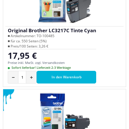
Original Brother LC3217C Tinte Cyan
■ Artikelnummer: TO-100485
■ für ca. 550 Seiten (5%)
■ Preis/100 Seiten: 3,26 €
17,95 €
Regulärer Preis:
Preise inkl. MwSt. zzgl. Versandkosten
Sofort lieferbar! Lieferzeit 2-3 Werktage
−
+
In den Warenkorb