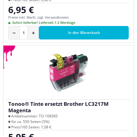
6,95 €
Regulärer Preis:
Preise inkl. MwSt. zzgl. Versandkosten
Sofort lieferbar! Lieferzeit 1-2 Werktage
−
+
In den Warenkorb
Tonoo® Tinte ersetzt Brother LC3217M
Magenta
■ Artikelnummer: TO-108585
■ für ca. 550 Seiten (5%)
■ Preis/100 Seiten: 1,08 €
5,95 €
Regulärer Preis: