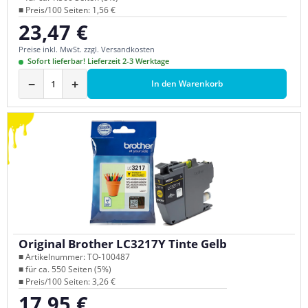
■ Preis/100 Seiten: 1,56 €
23,47 €
Regulärer Preis:
Preise inkl. MwSt. zzgl. Versandkosten
Sofort lieferbar! Lieferzeit 2-3 Werktage
−
+
In den Warenkorb
Original Brother LC3217Y Tinte Gelb
■ Artikelnummer: TO-100487
■ für ca. 550 Seiten (5%)
■ Preis/100 Seiten: 3,26 €
17,95 €
Regulärer Preis: