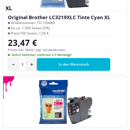
XL
Original Brother LC3219XLC Tinte Cyan XL
■ Artikelnummer: TO-100489
■ für ca. 1.500 Seiten (5%)
■ Preis/100 Seiten: 1,56 €
23,47 €
Regulärer Preis:
Preise inkl. MwSt. zzgl. Versandkosten
Sofort lieferbar! Lieferzeit 2-3 Werktage
−
+
In den Warenkorb