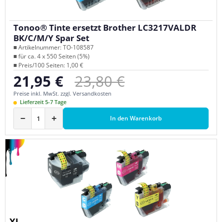
Tonoo® Tinte ersetzt Brother LC3217VALDR
BK/C/M/Y Spar Set
■ Artikelnummer: TO-108587
■ für ca. 4 x 550 Seiten (5%)
■ Preis/100 Seiten: 1,00 €
Regulärer Preis:
21,95 €
23,80 €
Verkaufspreis:
Preise inkl. MwSt. zzgl. Versandkosten
Lieferzeit 5-7 Tage
−
+
In den Warenkorb
XL