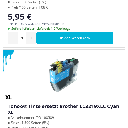
■ für ca. 550 Seiten (5%)
■ Preis/100 Seiten: 1,08 €
5,95 €
Regulärer Preis:
Preise inkl. MwSt. zzgl. Versandkosten
Sofort lieferbar! Lieferzeit 1-2 Werktage
−
+
In den Warenkorb
XL
Tonoo® Tinte ersetzt Brother LC3219XLC Cyan
XL
■ Artikelnummer: TO-108589
■ für ca. 1.500 Seiten (5%)
■ Preis/100 Seiten: 0,46 €