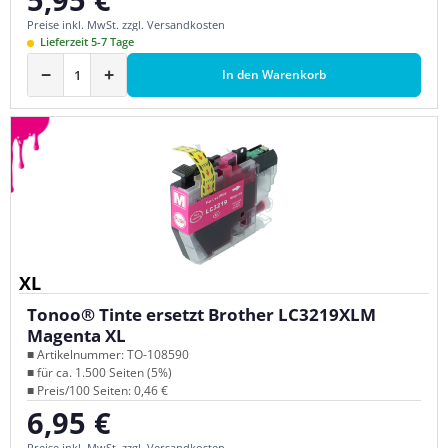
Preise inkl. MwSt. zzgl. Versandkosten
Lieferzeit 5-7 Tage
−
+
In den Warenkorb
XL
Tonoo® Tinte ersetzt Brother LC3219XLM
Magenta XL
■ Artikelnummer: TO-108590
■ für ca. 1.500 Seiten (5%)
■ Preis/100 Seiten: 0,46 €
6,95 €
Regulärer Preis:
Preise inkl. MwSt. zzgl. Versandkosten