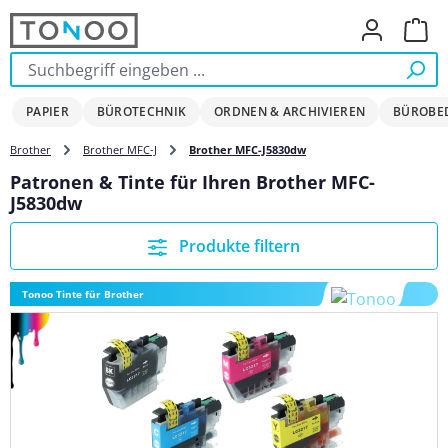
Zum Hauptinhalt springen
Ware
PAPIER
BÜROTECHNIK
ORDNEN & ARCHIVIEREN
BÜROBE
Brother
Brother MFC-J
Brother MFC-J5830dw
Patronen & Tinte für Ihren Brother MFC-
J5830dw
Produkte filtern
Tonoo Tinte für Brother