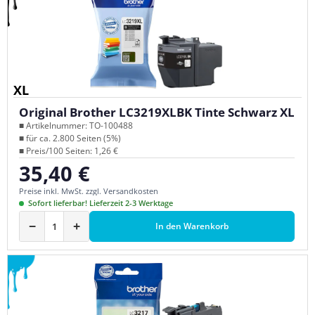
XL
Original Brother LC3219XLBK Tinte Schwarz XL
■ Artikelnummer: TO-100488
■ für ca. 2.800 Seiten (5%)
■ Preis/100 Seiten: 1,26 €
35,40 €
Regulärer Preis:
Preise inkl. MwSt. zzgl. Versandkosten
Sofort lieferbar! Lieferzeit 2-3 Werktage
−
+
In den Warenkorb