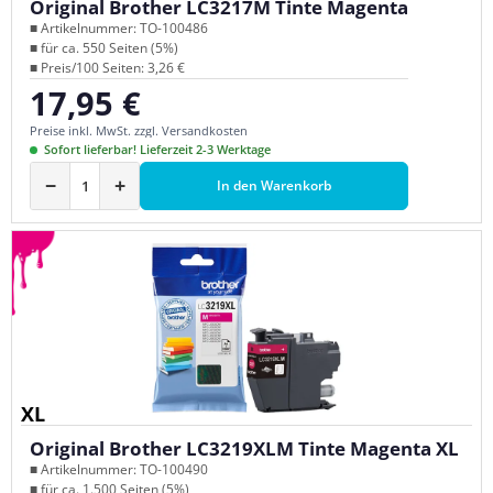
Original Brother LC3217M Tinte Magenta
■ Artikelnummer: TO-100486
■ für ca. 550 Seiten (5%)
■ Preis/100 Seiten: 3,26 €
17,95 €
Regulärer Preis:
Preise inkl. MwSt. zzgl. Versandkosten
Sofort lieferbar! Lieferzeit 2-3 Werktage
−
+
In den Warenkorb
XL
Original Brother LC3219XLM Tinte Magenta XL
■ Artikelnummer: TO-100490
■ für ca. 1.500 Seiten (5%)