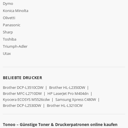
Dymo
Konica Minolta
Olivetti
Panasonic
Sharp
Toshiba
Triumph-Adler
Utax
BELIEBTE DRUCKER
Brother DCP-L3510CDW
|
Brother HL-L2350DW
|
Brother MFC-L2710DW
|
HP LaserJet Pro M404dn
|
Kyocera ECOSYS M5526cdw
|
Samsung Xpress C480W
|
Brother DCP-L2530DW
|
Brother HL-L3210CW
Tonoo – Günstige Toner & Druckerpatronen online kaufen