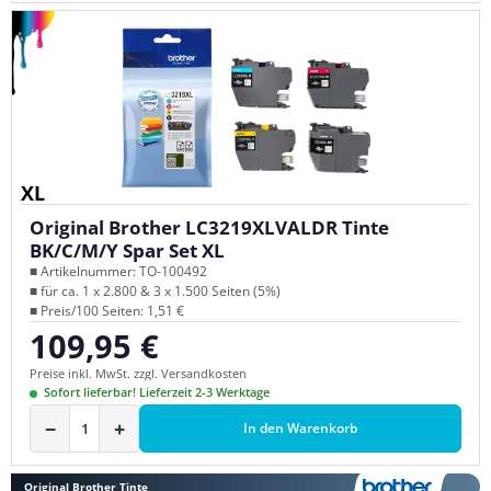
XL
Original Brother LC3219XLVALDR Tinte
BK/C/M/Y Spar Set XL
■ Artikelnummer: TO-100492
■ für ca. 1 x 2.800 & 3 x 1.500 Seiten (5%)
■ Preis/100 Seiten: 1,51 €
109,95 €
Regulärer Preis:
Preise inkl. MwSt. zzgl. Versandkosten
Sofort lieferbar! Lieferzeit 2-3 Werktage
−
+
In den Warenkorb
Original Brother Tinte