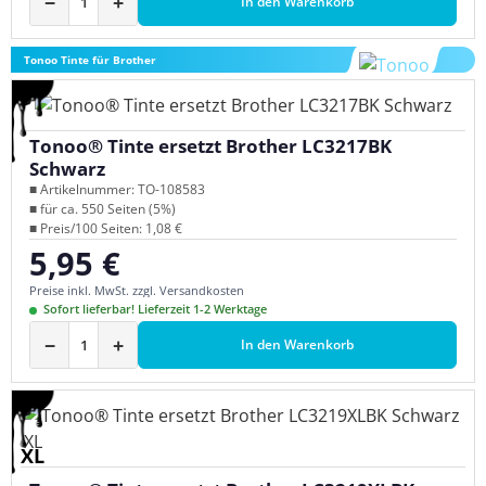
−
+
In den Warenkorb
Tonoo Tinte für Brother
Tonoo® Tinte ersetzt Brother LC3217BK
Schwarz
■ Artikelnummer: TO-108583
■ für ca. 550 Seiten (5%)
■ Preis/100 Seiten: 1,08 €
5,95 €
Regulärer Preis:
Preise inkl. MwSt. zzgl. Versandkosten
Sofort lieferbar! Lieferzeit 1-2 Werktage
−
+
In den Warenkorb
XL