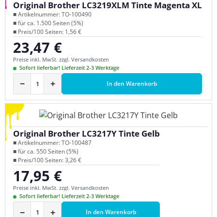
Original Brother LC3219XLM Tinte Magenta XL
■ Artikelnummer: TO-100490
■ für ca. 1.500 Seiten (5%)
■ Preis/100 Seiten: 1,56 €
23,47 €
Regulärer Preis:
Preise inkl. MwSt. zzgl. Versandkosten
Sofort lieferbar! Lieferzeit 2-3 Werktage
−
+
In den Warenkorb
Original Brother LC3217Y Tinte Gelb
■ Artikelnummer: TO-100487
■ für ca. 550 Seiten (5%)
■ Preis/100 Seiten: 3,26 €
17,95 €
Regulärer Preis:
Preise inkl. MwSt. zzgl. Versandkosten
Sofort lieferbar! Lieferzeit 2-3 Werktage
−
+
In den Warenkorb