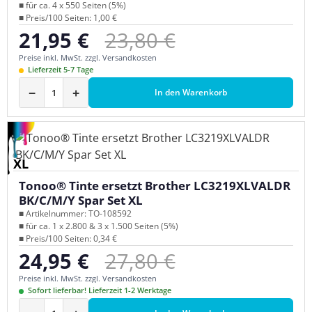
■ für ca. 4 x 550 Seiten (5%)
■ Preis/100 Seiten: 1,00 €
Regulärer Preis:
21,95 €
23,80 €
Verkaufspreis:
Preise inkl. MwSt. zzgl. Versandkosten
Lieferzeit 5-7 Tage
−
+
In den Warenkorb
XL
Tonoo® Tinte ersetzt Brother LC3219XLVALDR
BK/C/M/Y Spar Set XL
■ Artikelnummer: TO-108592
■ für ca. 1 x 2.800 & 3 x 1.500 Seiten (5%)
■ Preis/100 Seiten: 0,34 €
Regulärer Preis:
24,95 €
27,80 €
Verkaufspreis:
Preise inkl. MwSt. zzgl. Versandkosten
Sofort lieferbar! Lieferzeit 1-2 Werktage