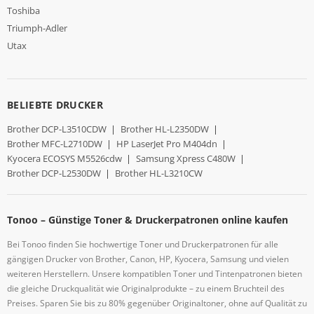
Toshiba
Triumph-Adler
Utax
BELIEBTE DRUCKER
Brother DCP-L3510CDW
|
Brother HL-L2350DW
|
Brother MFC-L2710DW
|
HP LaserJet Pro M404dn
|
Kyocera ECOSYS M5526cdw
|
Samsung Xpress C480W
|
Brother DCP-L2530DW
|
Brother HL-L3210CW
Tonoo – Günstige Toner & Druckerpatronen online kaufen
Bei Tonoo finden Sie hochwertige Toner und Druckerpatronen für alle
gängigen Drucker von Brother, Canon, HP, Kyocera, Samsung und vielen
weiteren Herstellern. Unsere kompatiblen Toner und Tintenpatronen bieten
die gleiche Druckqualität wie Originalprodukte – zu einem Bruchteil des
Preises. Sparen Sie bis zu 80% gegenüber Originaltoner, ohne auf Qualität zu