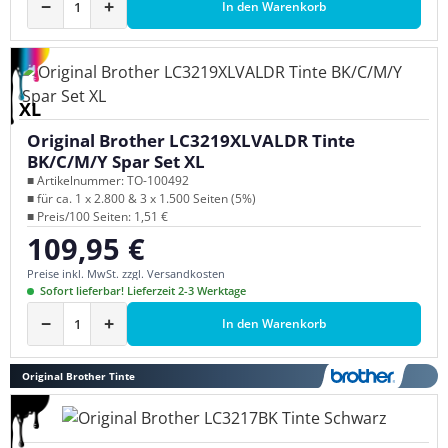
−
+
In den Warenkorb
XL
Original Brother LC3219XLVALDR Tinte
BK/C/M/Y Spar Set XL
■ Artikelnummer: TO-100492
■ für ca. 1 x 2.800 & 3 x 1.500 Seiten (5%)
■ Preis/100 Seiten: 1,51 €
109,95 €
Regulärer Preis:
Preise inkl. MwSt. zzgl. Versandkosten
Sofort lieferbar! Lieferzeit 2-3 Werktage
−
+
In den Warenkorb
Original Brother Tinte