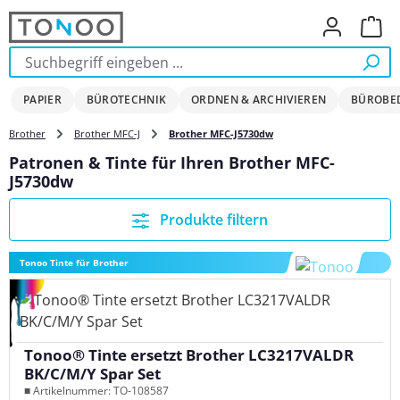
Zum Hauptinhalt springen
Ware
PAPIER
BÜROTECHNIK
ORDNEN & ARCHIVIEREN
BÜROBE
Brother
Brother MFC-J
Brother MFC-J5730dw
Patronen & Tinte für Ihren Brother MFC-
J5730dw
Produkte filtern
Tonoo Tinte für Brother
Tonoo® Tinte ersetzt Brother LC3217VALDR
BK/C/M/Y Spar Set
■ Artikelnummer: TO-108587