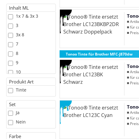
Inhalt ML
Tono
1x 7 & 3x 3
■ Arti
3
■ für c
■ Preis
3x 8
7
8
Tonoo Tinte für Brother MFC-J870dw
9
Tono
10
■ Arti
■ für c
11
Produkt Art
■ Preis
Tinte
Set
Tono
Ja
■ Arti
■ für c
Nein
■ Preis
Farbe