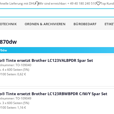
hnelle Lieferung mit DHL
Wir sind erreichbar:
+ 49 40 180 240 510
Top Kund
OTECHNIK
ORDNEN & ARCHIVIEREN
BÜROBEDARF
ETIK
-J870dw
870dw
o® Tinte ersetzt Brother LC123VALBPDR Spar Set
kelnummer: TO-109040
a. 4 x 600 Seiten (5%)
/100 Seiten: 0,62 €
o® Tinte ersetzt Brother LC123RBWBPDR C/M/Y Spar Set
kelnummer: TO-109049
a. 3 x 600 Seiten (5%)
/100 Seiten: 1,16 €