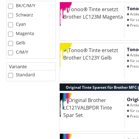
BK/C/M/Y
Tono
■ Arti
Schwarz
■ für c
Cyan
■ Preis
Magenta
Gelb
Tono
C/M/Y
■ Arti
■ für c
Variante
■ Preis
Standard
Original Tinte Sparset für Brother MFC
Orig
■ Arti
■ für c
■ Preis