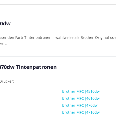
70dw
ssenden Farb-Tintenpatronen – wahlweise als Brother-Original ode
eit.
J870dw Tintenpatronen
Drucker:
Brother MFC-J4510dw
Brother MFC-J4610dw
Brother MFC-J470dw
Brother MFC-J4710dw