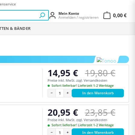
enservice
Mein Konto
0,00 €
Anmelden / registrieren
Warenkor
ETTEN & BÄNDER
Regulärer Pr
14,95 €
19,80 €
Verkaufspreis:
Preise inkl. MwSt. zzgl. Versandkosten
Sofort lieferbar! Lieferzeit 1-2 Werktage
−
+
In den Warenkorb
Regulärer Pr
20,95 €
23,85 €
Verkaufspreis:
Preise inkl. MwSt. zzgl. Versandkosten
Sofort lieferbar! Lieferzeit 1-2 Werktage
−
+
In den Warenkorb