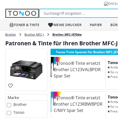
Sc
m Hauptinhalt springen
Zur Suche springen
Zur Hauptnavigation springen
TONER & TINTE
MEINE DRUCKER
PAPIER
BÜR
Brother
Brother MFC-J
Brother MFC-J870dw
Patronen & Tinte für Ihren Brother MFC
Tonoo Tinte Sparset für Brother MFC-J
Tono
■ Arti
■ für c
■ Preis
Tono
Marke
■ Arti
Brother
■ für c
■ Preis
Tonoo