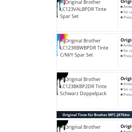
Orig
■ Arti
■ für c
■ Preis
Orig
■ Arti
■ für c
■ Preis
Orig
■ Arti
■ für c
■ Preis
Original Tinte für Brother MFC-J870dw
Orig
■ Arti