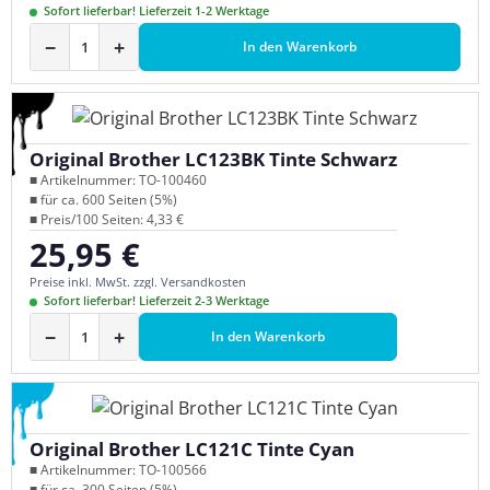
Sofort lieferbar! Lieferzeit 1-2 Werktage
−
+
In den Warenkorb
Original Brother LC123BK Tinte Schwarz
■ Artikelnummer: TO-100460
■ für ca. 600 Seiten (5%)
■ Preis/100 Seiten: 4,33 €
25,95 €
Regulärer Preis:
Preise inkl. MwSt. zzgl. Versandkosten
Sofort lieferbar! Lieferzeit 2-3 Werktage
−
+
In den Warenkorb
Original Brother LC121C Tinte Cyan
■ Artikelnummer: TO-100566
■ für ca. 300 Seiten (5%)