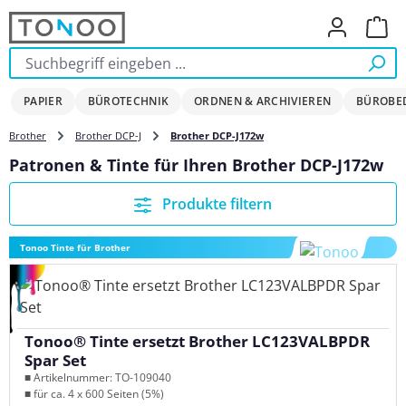
Zum Hauptinhalt springen
Ware
PAPIER
BÜROTECHNIK
ORDNEN & ARCHIVIEREN
BÜROBE
Brother
Brother DCP-J
Brother DCP-J172w
Patronen & Tinte für Ihren Brother DCP-J172w
Produkte filtern
Tonoo Tinte für Brother
Tonoo® Tinte ersetzt Brother LC123VALBPDR
Spar Set
■ Artikelnummer: TO-109040
■ für ca. 4 x 600 Seiten (5%)