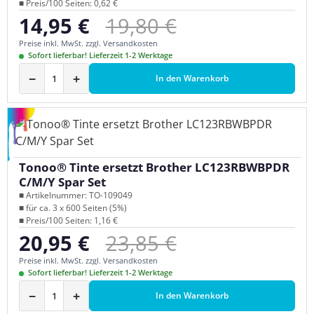
■ Preis/100 Seiten: 0,62 €
Regulärer Preis:
14,95 €
19,80 €
Verkaufspreis:
Preise inkl. MwSt. zzgl. Versandkosten
Sofort lieferbar! Lieferzeit 1-2 Werktage
−
+
In den Warenkorb
Tonoo® Tinte ersetzt Brother LC123RBWBPDR
C/M/Y Spar Set
■ Artikelnummer: TO-109049
■ für ca. 3 x 600 Seiten (5%)
■ Preis/100 Seiten: 1,16 €
Regulärer Preis:
20,95 €
23,85 €
Verkaufspreis:
Preise inkl. MwSt. zzgl. Versandkosten
Sofort lieferbar! Lieferzeit 1-2 Werktage
−
+
In den Warenkorb