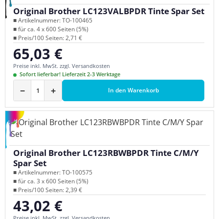
Original Brother LC123VALBPDR Tinte Spar Set
■ Artikelnummer: TO-100465
■ für ca. 4 x 600 Seiten (5%)
■ Preis/100 Seiten: 2,71 €
65,03 €
Regulärer Preis:
Preise inkl. MwSt. zzgl. Versandkosten
Sofort lieferbar! Lieferzeit 2-3 Werktage
−
+
In den Warenkorb
Original Brother LC123RBWBPDR Tinte C/M/Y
Spar Set
■ Artikelnummer: TO-100575
■ für ca. 3 x 600 Seiten (5%)
■ Preis/100 Seiten: 2,39 €
43,02 €
Regulärer Preis:
Preise inkl. MwSt. zzgl. Versandkosten