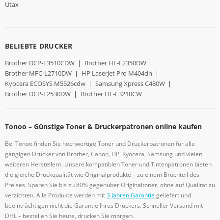
Utax
BELIEBTE DRUCKER
Brother DCP-L3510CDW
|
Brother HL-L2350DW
|
Brother MFC-L2710DW
|
HP LaserJet Pro M404dn
|
Kyocera ECOSYS M5526cdw
|
Samsung Xpress C480W
|
Brother DCP-L2530DW
|
Brother HL-L3210CW
Tonoo – Günstige Toner & Druckerpatronen online kaufen
Bei Tonoo finden Sie hochwertige Toner und Druckerpatronen für alle
gängigen Drucker von Brother, Canon, HP, Kyocera, Samsung und vielen
weiteren Herstellern. Unsere kompatiblen Toner und Tintenpatronen bieten
die gleiche Druckqualität wie Originalprodukte – zu einem Bruchteil des
Preises. Sparen Sie bis zu 80% gegenüber Originaltoner, ohne auf Qualität zu
verzichten. Alle Produkte werden mit
3 Jahren Garantie
geliefert und
beeinträchtigen nicht die Garantie Ihres Druckers. Schneller Versand mit
DHL – bestellen Sie heute, drucken Sie morgen.