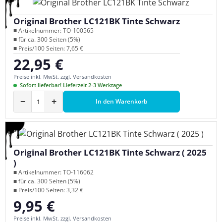
Original Brother LC121BK Tinte Schwarz
■ Artikelnummer: TO-100565
■ für ca. 300 Seiten (5%)
■ Preis/100 Seiten: 7,65 €
22,95 €
Regulärer Preis:
Preise inkl. MwSt. zzgl. Versandkosten
Sofort lieferbar! Lieferzeit 2-3 Werktage
−
+
In den Warenkorb
Original Brother LC121BK Tinte Schwarz ( 2025
)
■ Artikelnummer: TO-116062
■ für ca. 300 Seiten (5%)
■ Preis/100 Seiten: 3,32 €
9,95 €
Regulärer Preis:
Preise inkl. MwSt. zzgl. Versandkosten