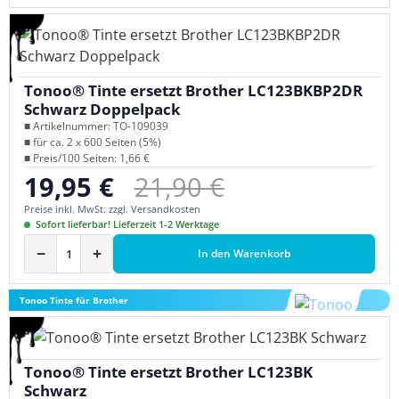
Tonoo® Tinte ersetzt Brother LC123BKBP2DR
Schwarz Doppelpack
■ Artikelnummer: TO-109039
■ für ca. 2 x 600 Seiten (5%)
■ Preis/100 Seiten: 1,66 €
Regulärer Preis:
19,95 €
21,90 €
Verkaufspreis:
Preise inkl. MwSt. zzgl. Versandkosten
Sofort lieferbar! Lieferzeit 1-2 Werktage
−
+
In den Warenkorb
Tonoo Tinte für Brother
Tonoo® Tinte ersetzt Brother LC123BK
Schwarz