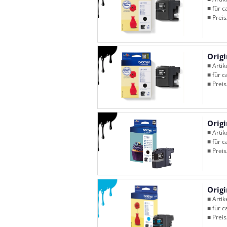
■ für c
■ Preis
Origi
■ Arti
■ für c
■ Preis
Orig
■ Arti
■ für c
■ Preis
Orig
■ Arti
■ für c
■ Preis