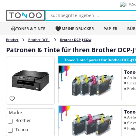
Sc
m Hauptinhalt springen
Zur Suche springen
Zur Hauptnavigation springen
TONER & TINTE
MEINE DRUCKER
PAPIER
BÜR
Brother
Brother DCP-J
Brother DCP-J132w
Patronen & Tinte für Ihren Brother DCP-
Tonoo Tinte Sparset für Brother DCP-J1
Tono
■ Arti
■ für c
■ Preis
Tono
Marke
■ Arti
Brother
■ für c
■ Preis
Tonoo