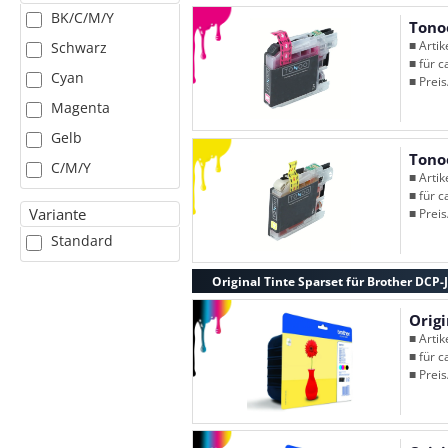
BK/C/M/Y
Tono
■ Arti
Schwarz
■ für c
Cyan
■ Preis
Magenta
Gelb
Tono
C/M/Y
■ Arti
■ für c
Variante
■ Preis
Standard
Original Tinte Sparset für Brother DCP
Orig
■ Arti
■ für c
■ Preis