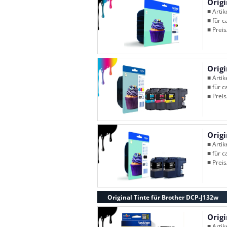
Orig
■ Arti
■ für c
■ Preis
Orig
■ Arti
■ für c
■ Preis
Orig
■ Arti
■ für c
■ Preis
Original Tinte für Brother DCP-J132w
Orig
■ Arti