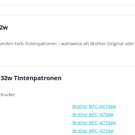
32w
senden Farb-Tintenpatronen – wahlweise als Brother-Original oder 
.
J132w Tintenpatronen
Drucker:
Brother MFC-J4610dw
Brother MFC-J470dw
Brother MFC-J4710dw
Brother MFC-J475dw