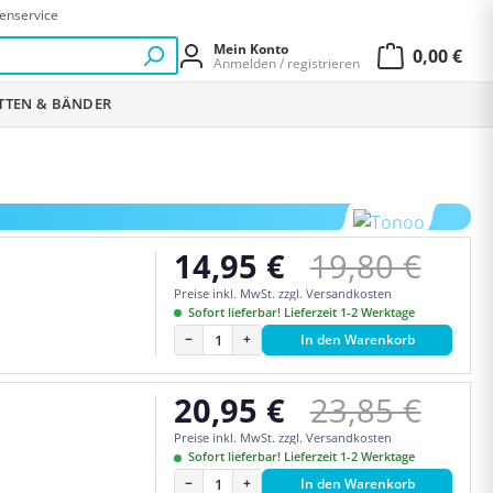
enservice
Mein Konto
0,00 €
Anmelden / registrieren
Warenkor
ETTEN & BÄNDER
Regulärer Pr
14,95 €
19,80 €
Verkaufspreis:
Preise inkl. MwSt. zzgl. Versandkosten
Sofort lieferbar! Lieferzeit 1-2 Werktage
−
+
In den Warenkorb
Regulärer Pr
20,95 €
23,85 €
Verkaufspreis:
Preise inkl. MwSt. zzgl. Versandkosten
Sofort lieferbar! Lieferzeit 1-2 Werktage
−
+
In den Warenkorb