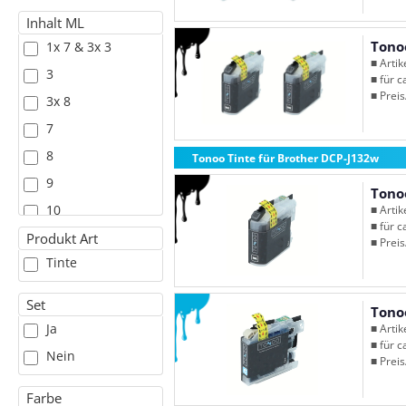
Inhalt ML
Tono
1x 7 & 3x 3
■ Arti
3
■ für c
■ Preis
3x 8
7
8
Tonoo Tinte für Brother DCP-J132w
9
Tono
10
■ Arti
■ für c
11
Produkt Art
■ Preis
Tinte
Set
Tono
Ja
■ Arti
■ für c
Nein
■ Preis
Farbe