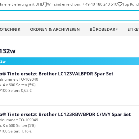
hnelle Lieferung mit DHL
Wir sind erreichbar:
+ 49 40 180 240 510
Top Kund
OTECHNIK
ORDNEN & ARCHIVIEREN
BÜROBEDARF
ETIK
J132w
32w
o® Tinte ersetzt Brother LC123VALBPDR Spar Set
kelnummer: TO-109040
a. 4 x 600 Seiten (5%)
/100 Seiten: 0,62 €
o® Tinte ersetzt Brother LC123RBWBPDR C/M/Y Spar Set
kelnummer: TO-109049
a. 3 x 600 Seiten (5%)
/100 Seiten: 1,16 €