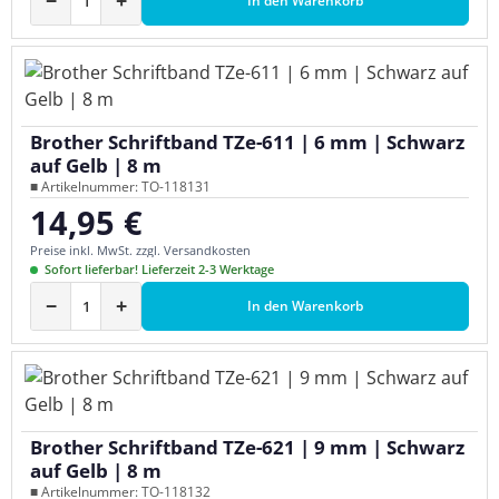
−
+
In den Warenkorb
Brother Schriftband TZe-611 | 6 mm | Schwarz
auf Gelb | 8 m
■ Artikelnummer: TO-118131
14,95 €
Regulärer Preis:
Preise inkl. MwSt. zzgl. Versandkosten
Sofort lieferbar! Lieferzeit 2-3 Werktage
−
+
In den Warenkorb
Brother Schriftband TZe-621 | 9 mm | Schwarz
auf Gelb | 8 m
■ Artikelnummer: TO-118132