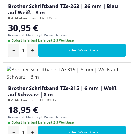
Brother Schriftband TZe-263 | 36 mm | Blau
auf Weiß | 8 m
■ Artikelnummer: TO-117953
30,95 €
Regulärer Preis:
Preise inkl. MwSt. zzgl. Versandkosten
Sofort lieferbar! Lieferzeit 2-3 Werktage
−
+
In den Warenkorb
Brother Schriftband TZe-315 | 6 mm | Weiß
auf Schwarz | 8 m
■ Artikelnummer: TO-118017
18,95 €
Regulärer Preis:
Preise inkl. MwSt. zzgl. Versandkosten
Sofort lieferbar! Lieferzeit 2-3 Werktage
−
+
In den Warenkorb