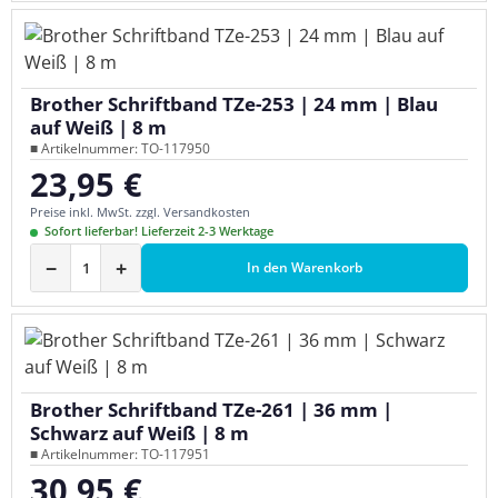
Brother Schriftband TZe-253 | 24 mm | Blau
auf Weiß | 8 m
■ Artikelnummer: TO-117950
23,95 €
Regulärer Preis:
Preise inkl. MwSt. zzgl. Versandkosten
Sofort lieferbar! Lieferzeit 2-3 Werktage
−
+
In den Warenkorb
Brother Schriftband TZe-261 | 36 mm |
Schwarz auf Weiß | 8 m
■ Artikelnummer: TO-117951
30,95 €
Regulärer Preis: