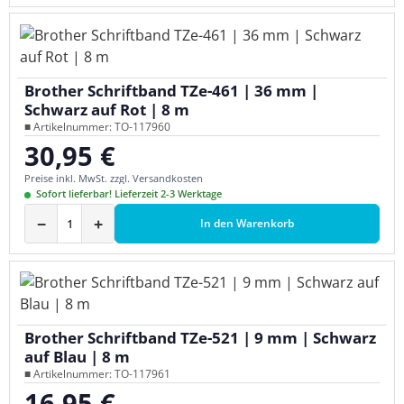
Brother Schriftband TZe-461 | 36 mm |
Schwarz auf Rot | 8 m
■ Artikelnummer: TO-117960
30,95 €
Regulärer Preis:
Preise inkl. MwSt. zzgl. Versandkosten
Sofort lieferbar! Lieferzeit 2-3 Werktage
−
+
In den Warenkorb
Brother Schriftband TZe-521 | 9 mm | Schwarz
auf Blau | 8 m
■ Artikelnummer: TO-117961
16,95 €
Regulärer Preis: