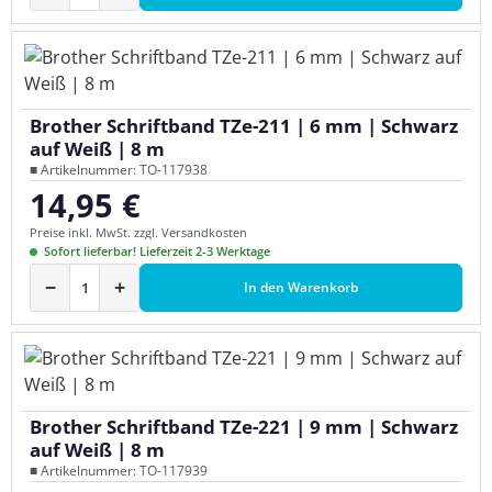
Brother Schriftband TZe-211 | 6 mm | Schwarz
auf Weiß | 8 m
■ Artikelnummer: TO-117938
14,95 €
Regulärer Preis:
Preise inkl. MwSt. zzgl. Versandkosten
Sofort lieferbar! Lieferzeit 2-3 Werktage
−
+
In den Warenkorb
Brother Schriftband TZe-221 | 9 mm | Schwarz
auf Weiß | 8 m
■ Artikelnummer: TO-117939