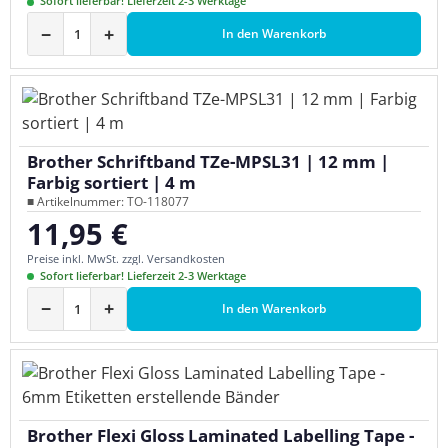
Sofort lieferbar! Lieferzeit 2-3 Werktage
−
+
In den Warenkorb
Brother Schriftband TZe-MPSL31 | 12 mm |
Farbig sortiert | 4 m
■ Artikelnummer: TO-118077
11,95 €
Regulärer Preis:
Preise inkl. MwSt. zzgl. Versandkosten
Sofort lieferbar! Lieferzeit 2-3 Werktage
−
+
In den Warenkorb
Brother Flexi Gloss Laminated Labelling Tape -