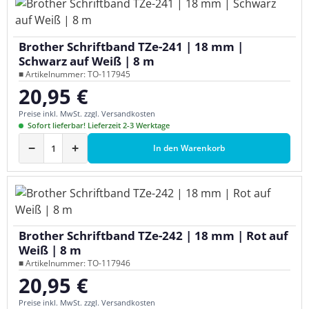
Brother Schriftband TZe-241 | 18 mm |
Schwarz auf Weiß | 8 m
■ Artikelnummer: TO-117945
20,95 €
Regulärer Preis:
Preise inkl. MwSt. zzgl. Versandkosten
Sofort lieferbar! Lieferzeit 2-3 Werktage
−
+
In den Warenkorb
Brother Schriftband TZe-242 | 18 mm | Rot auf
Weiß | 8 m
■ Artikelnummer: TO-117946
20,95 €
Regulärer Preis:
Preise inkl. MwSt. zzgl. Versandkosten