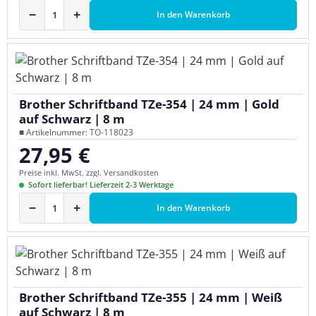
−
+
In den Warenkorb
Brother Schriftband TZe-354 | 24 mm | Gold
auf Schwarz | 8 m
■ Artikelnummer: TO-118023
27,95 €
Regulärer Preis:
Preise inkl. MwSt. zzgl. Versandkosten
Sofort lieferbar! Lieferzeit 2-3 Werktage
−
+
In den Warenkorb
Brother Schriftband TZe-355 | 24 mm | Weiß
auf Schwarz | 8 m