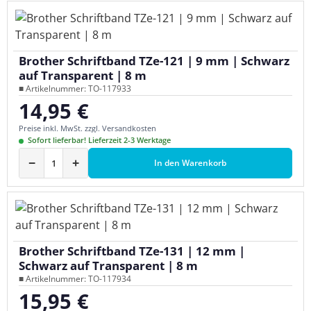
Brother Schriftband TZe-121 | 9 mm | Schwarz
auf Transparent | 8 m
■ Artikelnummer: TO-117933
14,95 €
Regulärer Preis:
Preise inkl. MwSt. zzgl. Versandkosten
Sofort lieferbar! Lieferzeit 2-3 Werktage
−
+
In den Warenkorb
Brother Schriftband TZe-131 | 12 mm |
Schwarz auf Transparent | 8 m
■ Artikelnummer: TO-117934
15,95 €
Regulärer Preis: