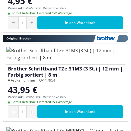
4,95 €
Regulärer Preis:
Preise inkl. MwSt. zzgl. Versandkosten
Sofort lieferbar! Lieferzeit 1-2 Werktage
−
+
In den Warenkorb
Original Brother
Brother Schriftband TZe-31M3 (3 St.) | 12 mm |
Farbig sortiert | 8 m
■ Artikelnummer: TO-117954
43,95 €
Regulärer Preis:
Preise inkl. MwSt. zzgl. Versandkosten
Sofort lieferbar! Lieferzeit 2-3 Werktage
−
+
In den Warenkorb