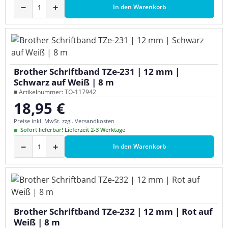
−
+
In den Warenkorb
Brother Schriftband TZe-231 | 12 mm |
Schwarz auf Weiß | 8 m
■ Artikelnummer: TO-117942
18,95 €
Regulärer Preis:
Preise inkl. MwSt. zzgl. Versandkosten
Sofort lieferbar! Lieferzeit 2-3 Werktage
−
+
In den Warenkorb
Brother Schriftband TZe-232 | 12 mm | Rot auf
Weiß | 8 m