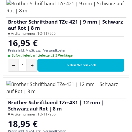
Brother Schriftband TZe-421 | 9 mm | Schwarz
auf Rot | 8 m
■ Artikelnummer: TO-117955
16,95 €
Regulärer Preis:
Preise inkl. MwSt. zzgl. Versandkosten
Sofort lieferbar! Lieferzeit 2-3 Werktage
−
+
In den Warenkorb
Brother Schriftband TZe-431 | 12 mm |
Schwarz auf Rot | 8 m
■ Artikelnummer: TO-117956
18,95 €
Regulärer Preis:
Preise inkl. MwSt. zzgl. Versandkosten