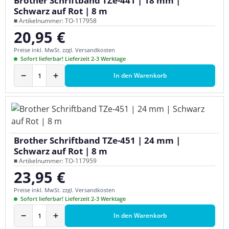
Brother Schriftband TZe-441 | 18 mm |
Schwarz auf Rot | 8 m
■ Artikelnummer: TO-117958
20,95 €
Regulärer Preis:
Preise inkl. MwSt. zzgl. Versandkosten
Sofort lieferbar! Lieferzeit 2-3 Werktage
−
+
In den Warenkorb
Brother Schriftband TZe-451 | 24 mm |
Schwarz auf Rot | 8 m
■ Artikelnummer: TO-117959
23,95 €
Regulärer Preis:
Preise inkl. MwSt. zzgl. Versandkosten
Sofort lieferbar! Lieferzeit 2-3 Werktage
−
+
In den Warenkorb