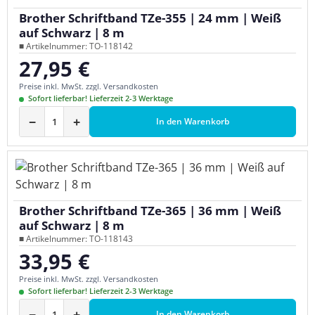
Brother Schriftband TZe-355 | 24 mm | Weiß
auf Schwarz | 8 m
■ Artikelnummer: TO-118142
27,95 €
Regulärer Preis:
Preise inkl. MwSt. zzgl. Versandkosten
Sofort lieferbar! Lieferzeit 2-3 Werktage
−
+
In den Warenkorb
Brother Schriftband TZe-365 | 36 mm | Weiß
auf Schwarz | 8 m
■ Artikelnummer: TO-118143
33,95 €
Regulärer Preis:
Preise inkl. MwSt. zzgl. Versandkosten
Sofort lieferbar! Lieferzeit 2-3 Werktage
−
+
In den Warenkorb