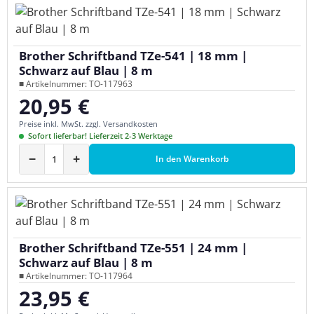
Brother Schriftband TZe-541 | 18 mm |
Schwarz auf Blau | 8 m
■ Artikelnummer: TO-117963
20,95 €
Regulärer Preis:
Preise inkl. MwSt. zzgl. Versandkosten
Sofort lieferbar! Lieferzeit 2-3 Werktage
−
+
In den Warenkorb
Brother Schriftband TZe-551 | 24 mm |
Schwarz auf Blau | 8 m
■ Artikelnummer: TO-117964
23,95 €
Regulärer Preis: