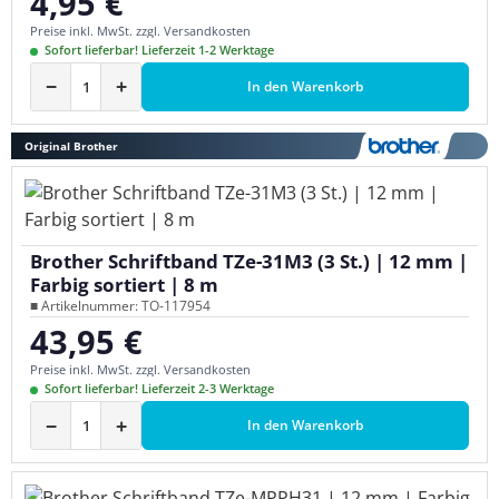
4,95 €
Regulärer Preis:
Preise inkl. MwSt. zzgl. Versandkosten
Sofort lieferbar! Lieferzeit 1-2 Werktage
−
+
In den Warenkorb
Original Brother
Brother Schriftband TZe-31M3 (3 St.) | 12 mm |
Farbig sortiert | 8 m
■ Artikelnummer: TO-117954
43,95 €
Regulärer Preis:
Preise inkl. MwSt. zzgl. Versandkosten
Sofort lieferbar! Lieferzeit 2-3 Werktage
−
+
In den Warenkorb