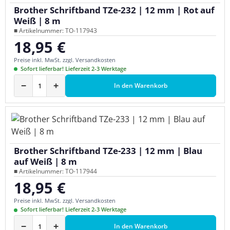
Brother Schriftband TZe-232 | 12 mm | Rot auf
Weiß | 8 m
■ Artikelnummer: TO-117943
18,95 €
Regulärer Preis:
Preise inkl. MwSt. zzgl. Versandkosten
Sofort lieferbar! Lieferzeit 2-3 Werktage
−
+
In den Warenkorb
Brother Schriftband TZe-233 | 12 mm | Blau
auf Weiß | 8 m
■ Artikelnummer: TO-117944
18,95 €
Regulärer Preis:
Preise inkl. MwSt. zzgl. Versandkosten
Sofort lieferbar! Lieferzeit 2-3 Werktage
−
+
In den Warenkorb