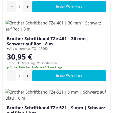
−
+
In den Warenkorb
Brother Schriftband TZe-461 | 36 mm |
Schwarz auf Rot | 8 m
■ Artikelnummer: TO-117960
30,95 €
Regulärer Preis:
Preise inkl. MwSt. zzgl. Versandkosten
Sofort lieferbar! Lieferzeit 2-3 Werktage
−
+
In den Warenkorb
Brother Schriftband TZe-521 | 9 mm | Schwarz
auf Blau | 8 m