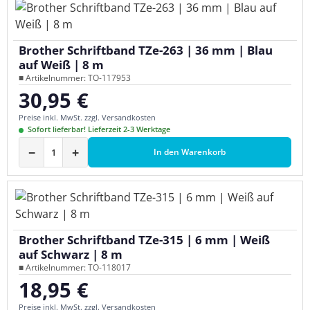
Brother Schriftband TZe-263 | 36 mm | Blau
auf Weiß | 8 m
■ Artikelnummer: TO-117953
30,95 €
Regulärer Preis:
Preise inkl. MwSt. zzgl. Versandkosten
Sofort lieferbar! Lieferzeit 2-3 Werktage
−
+
In den Warenkorb
Brother Schriftband TZe-315 | 6 mm | Weiß
auf Schwarz | 8 m
■ Artikelnummer: TO-118017
18,95 €
Regulärer Preis:
Preise inkl. MwSt. zzgl. Versandkosten