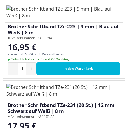
Brother Schriftband TZe-223 | 9 mm | Blau auf
Weiß | 8 m
■ Artikelnummer: TO-117941
16,95 €
Regulärer Preis:
Preise inkl. MwSt. zzgl. Versandkosten
Sofort lieferbar! Lieferzeit 2-3 Werktage
−
+
In den Warenkorb
Brother Schriftband TZe-231 (20 St.) | 12 mm |
Schwarz auf Weiß | 8 m
■ Artikelnummer: TO-118177
17,95 €
Regulärer Preis: