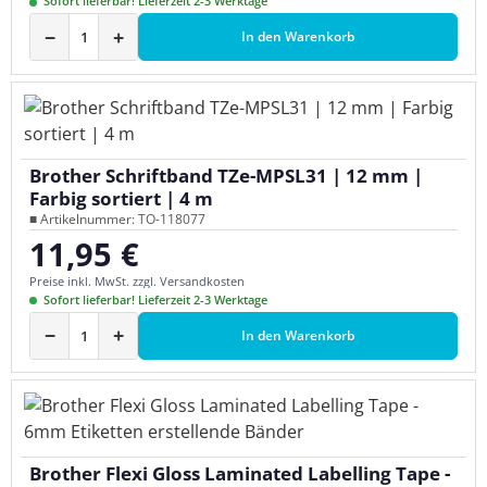
Sofort lieferbar! Lieferzeit 2-3 Werktage
−
+
In den Warenkorb
Brother Schriftband TZe-MPSL31 | 12 mm |
Farbig sortiert | 4 m
■ Artikelnummer: TO-118077
11,95 €
Regulärer Preis:
Preise inkl. MwSt. zzgl. Versandkosten
Sofort lieferbar! Lieferzeit 2-3 Werktage
−
+
In den Warenkorb
Brother Flexi Gloss Laminated Labelling Tape -