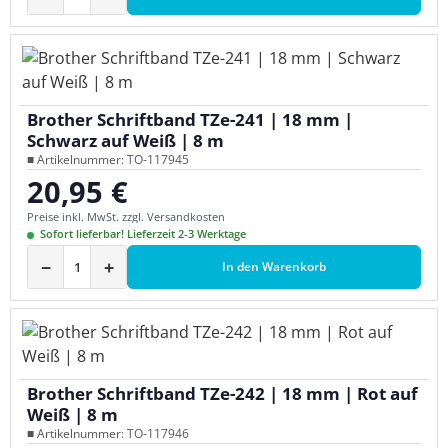
Brother Schriftband TZe-241 | 18 mm |
Schwarz auf Weiß | 8 m
■ Artikelnummer: TO-117945
20,95 €
Regulärer Preis:
Preise inkl. MwSt. zzgl. Versandkosten
Sofort lieferbar! Lieferzeit 2-3 Werktage
−
+
In den Warenkorb
Brother Schriftband TZe-242 | 18 mm | Rot auf
Weiß | 8 m
■ Artikelnummer: TO-117946