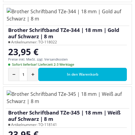
Brother Schriftband TZe-344 | 18 mm | Gold
auf Schwarz | 8 m
■ Artikelnummer: TO-118022
23,95 €
Regulärer Preis:
Preise inkl. MwSt. zzgl. Versandkosten
Sofort lieferbar! Lieferzeit 2-3 Werktage
−
+
In den Warenkorb
Brother Schriftband TZe-345 | 18 mm | Weiß
auf Schwarz | 8 m
■ Artikelnummer: TO-118141
23,95 €
Regulärer Preis: