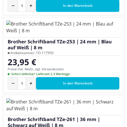
−
+
In den Warenkorb
Brother Schriftband TZe-253 | 24 mm | Blau
auf Weiß | 8 m
■ Artikelnummer: TO-117950
23,95 €
Regulärer Preis:
Preise inkl. MwSt. zzgl. Versandkosten
Sofort lieferbar! Lieferzeit 2-3 Werktage
−
+
In den Warenkorb
Brother Schriftband TZe-261 | 36 mm |
Schwarz auf Weiß | 8 m