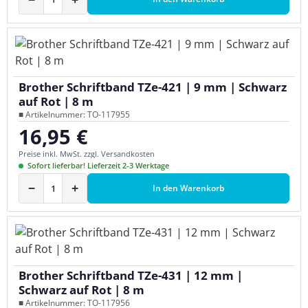
Brother Schriftband TZe-421 | 9 mm | Schwarz
auf Rot | 8 m
■ Artikelnummer: TO-117955
16,95 €
Regulärer Preis:
Preise inkl. MwSt. zzgl. Versandkosten
Sofort lieferbar! Lieferzeit 2-3 Werktage
−
+
In den Warenkorb
Brother Schriftband TZe-431 | 12 mm |
Schwarz auf Rot | 8 m
■ Artikelnummer: TO-117956