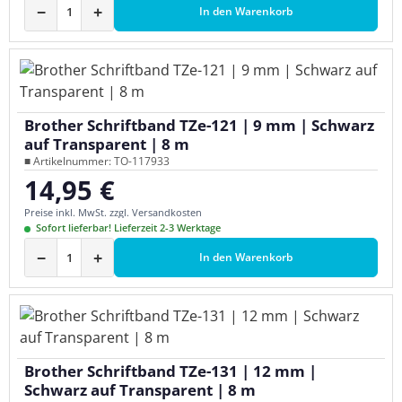
−
+
In den Warenkorb
Brother Schriftband TZe-121 | 9 mm | Schwarz
auf Transparent | 8 m
■ Artikelnummer: TO-117933
14,95 €
Regulärer Preis:
Preise inkl. MwSt. zzgl. Versandkosten
Sofort lieferbar! Lieferzeit 2-3 Werktage
−
+
In den Warenkorb
Brother Schriftband TZe-131 | 12 mm |
Schwarz auf Transparent | 8 m