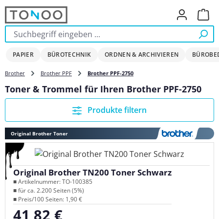
Zum Hauptinhalt springen
Ware
PAPIER
BÜROTECHNIK
ORDNEN & ARCHIVIEREN
BÜROBE
Brother
Brother PPF
Brother PPF-2750
Toner & Trommel für Ihren Brother PPF-2750
Produkte filtern
Original Brother Toner
Original Brother TN200 Toner Schwarz
■ Artikelnummer: TO-100385
■ für ca. 2.200 Seiten (5%)
■ Preis/100 Seiten: 1,90 €
41,82 €
Regulärer Preis: