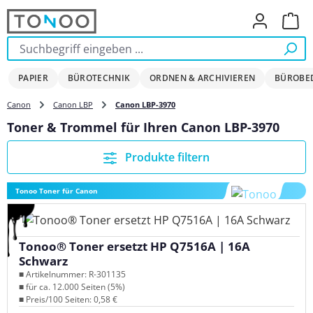
Zum Hauptinhalt springen
Ware
PAPIER
BÜROTECHNIK
ORDNEN & ARCHIVIEREN
BÜROBE
Canon
Canon LBP
Canon LBP-3970
Toner & Trommel für Ihren Canon LBP-3970
Produkte filtern
Tonoo Toner für Canon
Tonoo® Toner ersetzt HP Q7516A | 16A
Schwarz
■ Artikelnummer: R-301135
■ für ca. 12.000 Seiten (5%)
■ Preis/100 Seiten: 0,58 €