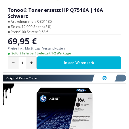
Tonoo® Toner ersetzt HP Q7516A | 16A
Schwarz
■ Artikelnummer: R-301135
■ für ca. 12.000 Seiten (5%)
■ Preis/100 Seiten: 0,58 €
69,95 €
Regulärer Preis:
Preise inkl. MwSt. zzgl. Versandkosten
Sofort lieferbar! Lieferzeit 1-2 Werktage
−
+
In den Warenkorb
Original Canon Toner