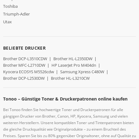
Toshiba
Triumph-Adler
Utax
BELIEBTE DRUCKER
Brother DCP-L3510CDW
|
Brother HL-L2350DW
|
Brother MFC-L2710DW
|
HP LaserJet Pro M404dn
|
Kyocera ECOSYS M5526cdw
|
Samsung Xpress C480W
|
Brother DCP-L2530DW
|
Brother HL-L3210CW
Tonoo – Günstige Toner & Druckerpatronen online kaufen
Bei Tonoo finden Sie hochwertige Toner und Druckerpatronen für alle
gängigen Drucker von Brother, Canon, HP, Kyocera, Samsung und vielen
weiteren Herstellern. Unsere kompatiblen Toner und Tintenpatronen bieten
die gleiche Druckqualität wie Originalprodukte – zu einem Bruchteil des
Preises. Sparen Sie bis zu 80% gegenüber Originaltoner, ohne auf Qualität zu