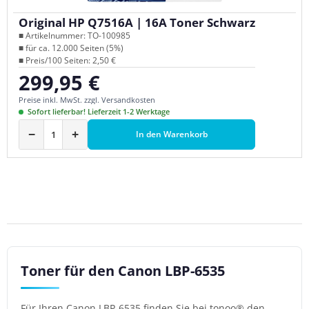
Original HP Q7516A | 16A Toner Schwarz
■ Artikelnummer: TO-100985
■ für ca. 12.000 Seiten (5%)
■ Preis/100 Seiten: 2,50 €
299,95 €
Regulärer Preis:
Preise inkl. MwSt. zzgl. Versandkosten
Sofort lieferbar! Lieferzeit 1-2 Werktage
−
+
In den Warenkorb
Toner für den Canon LBP-6535
Für Ihren Canon LBP-6535 finden Sie bei tonoo® den