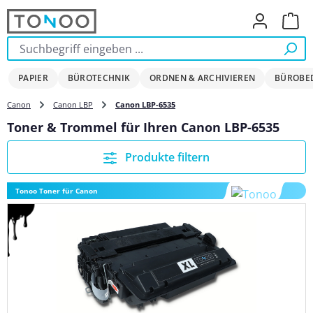
Zum Hauptinhalt springen
Ware
PAPIER
BÜROTECHNIK
ORDNEN & ARCHIVIEREN
BÜROBE
Canon
Canon LBP
Canon LBP-6535
Toner & Trommel für Ihren Canon LBP-6535
Produkte filtern
Tonoo Toner für Canon