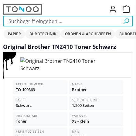
Zum Hauptinhalt springen
Ware
PAPIER
BÜROTECHNIK
ORDNEN & ARCHIVIEREN
BÜROBE
Original Brother TN2410 Toner Schwarz
Bildergalerie überspringen
ARTIKELNUMMER
MARKE
TO-100363
Brother
FARBE
SEITENLEISTUNG
Schwarz
1.200 Seiten
PRODUKT-ART
VARIANTE
Toner
XS - Klein
PREIS/100 SEITEN
MPN