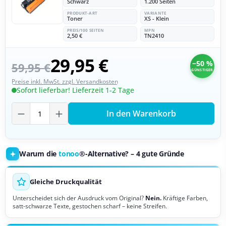
Schwarz
1.200 Seiten
PRODUKT-ART
VARIANTE
Toner
XS - Klein
PREIS/100 SEITEN
MPN
2,50 €
TN2410
29,95 €
−50 %
59,95 €
GÜNSTIGER
Preise inkl. MwSt. zzgl. Versandkosten
Sofort lieferbar! Lieferzeit 1-2 Tage
Produkt Anzahl: Gib den gewünschten Wer
In den Warenkorb
Warum die
tonoo
®-Alternative? – 4 gute Gründe
Gleiche Druckqualität
Unterscheidet sich der Ausdruck vom Original?
Nein.
Kräftige Farben,
satt-schwarze Texte, gestochen scharf – keine Streifen.