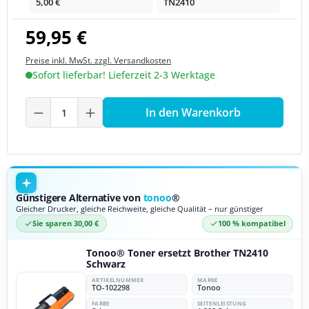
5,00 €
TN2410
59,95 €
Preise inkl. MwSt. zzgl. Versandkosten
Sofort lieferbar! Lieferzeit 2-3 Werktage
Produkt Anzahl: Gib den gewünschten We
In den Warenkorb
Günstigere Alternative von
tonoo
®
Gleicher Drucker, gleiche Reichweite, gleiche Qualität – nur günstiger
Sie sparen 30,00 €
100 % kompatibel
Tonoo® Toner ersetzt Brother TN2410
Schwarz
ARTIKELNUMMER
MARKE
TO-102298
Tonoo
FARBE
SEITENLEISTUNG