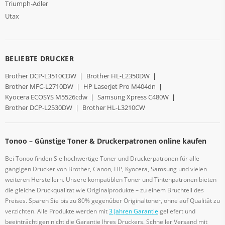
Triumph-Adler
Utax
BELIEBTE DRUCKER
Brother DCP-L3510CDW
|
Brother HL-L2350DW
|
Brother MFC-L2710DW
|
HP LaserJet Pro M404dn
|
Kyocera ECOSYS M5526cdw
|
Samsung Xpress C480W
|
Brother DCP-L2530DW
|
Brother HL-L3210CW
Tonoo – Günstige Toner & Druckerpatronen online kaufen
Bei Tonoo finden Sie hochwertige Toner und Druckerpatronen für alle
gängigen Drucker von Brother, Canon, HP, Kyocera, Samsung und vielen
weiteren Herstellern. Unsere kompatiblen Toner und Tintenpatronen bieten
die gleiche Druckqualität wie Originalprodukte – zu einem Bruchteil des
Preises. Sparen Sie bis zu 80% gegenüber Originaltoner, ohne auf Qualität zu
verzichten. Alle Produkte werden mit
3 Jahren Garantie
geliefert und
beeinträchtigen nicht die Garantie Ihres Druckers. Schneller Versand mit