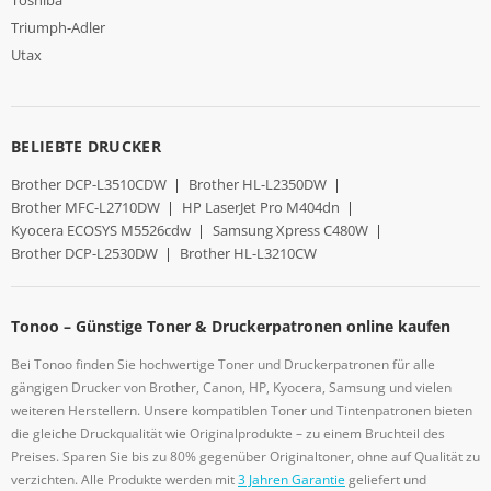
Triumph-Adler
Utax
BELIEBTE DRUCKER
Brother DCP-L3510CDW
|
Brother HL-L2350DW
|
Brother MFC-L2710DW
|
HP LaserJet Pro M404dn
|
Kyocera ECOSYS M5526cdw
|
Samsung Xpress C480W
|
Brother DCP-L2530DW
|
Brother HL-L3210CW
Tonoo – Günstige Toner & Druckerpatronen online kaufen
Bei Tonoo finden Sie hochwertige Toner und Druckerpatronen für alle
gängigen Drucker von Brother, Canon, HP, Kyocera, Samsung und vielen
weiteren Herstellern. Unsere kompatiblen Toner und Tintenpatronen bieten
die gleiche Druckqualität wie Originalprodukte – zu einem Bruchteil des
Preises. Sparen Sie bis zu 80% gegenüber Originaltoner, ohne auf Qualität zu
verzichten. Alle Produkte werden mit
3 Jahren Garantie
geliefert und