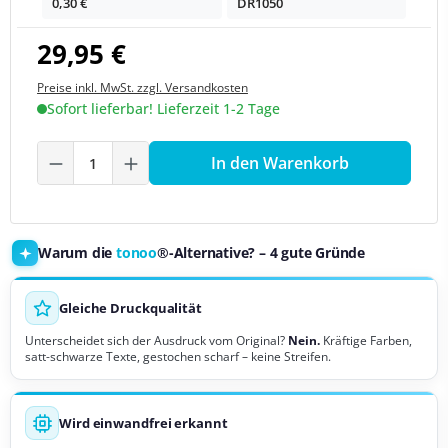
0,30 €
DR1050
29,95 €
Preise inkl. MwSt. zzgl. Versandkosten
Sofort lieferbar! Lieferzeit 1-2 Tage
Produkt Anzahl: Gib den gewünschten We
In den Warenkorb
Warum die
tonoo
®-Alternative? – 4 gute Gründe
Gleiche Druckqualität
Unterscheidet sich der Ausdruck vom Original?
Nein.
Kräftige Farben,
satt-schwarze Texte, gestochen scharf – keine Streifen.
Wird einwandfrei erkannt