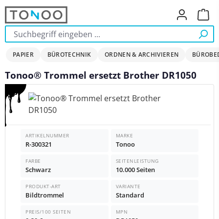
Zum Hauptinhalt springen
Ware
PAPIER
BÜROTECHNIK
ORDNEN & ARCHIVIEREN
BÜROBE
Tonoo® Trommel ersetzt Brother DR1050
Bildergalerie überspringen
ARTIKELNUMMER
MARKE
R-300321
Tonoo
FARBE
SEITENLEISTUNG
Schwarz
10.000 Seiten
PRODUKT-ART
VARIANTE
Bildtrommel
Standard
PREIS/100 SEITEN
MPN