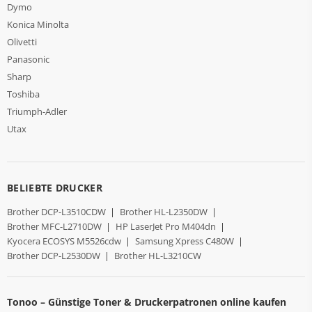
Dymo
Konica Minolta
Olivetti
Panasonic
Sharp
Toshiba
Triumph-Adler
Utax
BELIEBTE DRUCKER
Brother DCP-L3510CDW
|
Brother HL-L2350DW
|
Brother MFC-L2710DW
|
HP LaserJet Pro M404dn
|
Kyocera ECOSYS M5526cdw
|
Samsung Xpress C480W
|
Brother DCP-L2530DW
|
Brother HL-L3210CW
Tonoo – Günstige Toner & Druckerpatronen online kaufen