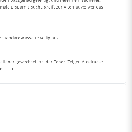
den passgenau gefertigt und liefern ein sauberes,
ale Ersparnis sucht, greift zur Alternative; wer das
ie Standard-Kassette völlig aus.
seltener gewechselt als der Toner. Zeigen Ausdrucke
r Liste.