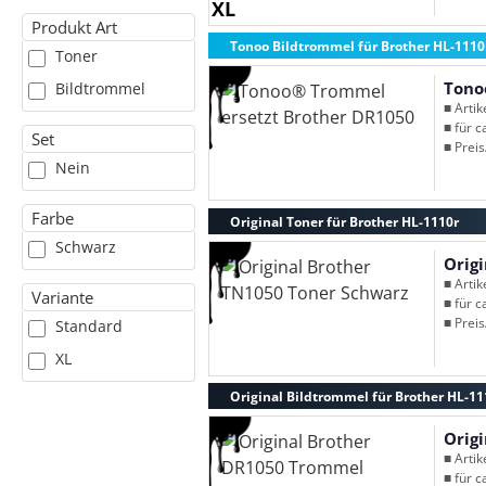
XL
Produkt Art
Tonoo Bildtrommel für Brother HL-1110
Toner
Tono
Bildtrommel
■ Arti
■ für c
Set
■ Preis
Nein
Farbe
Original Toner für Brother HL-1110r
Schwarz
Orig
■ Arti
Variante
■ für c
■ Preis
Standard
XL
Original Bildtrommel für Brother HL-11
Orig
■ Arti
■ für c