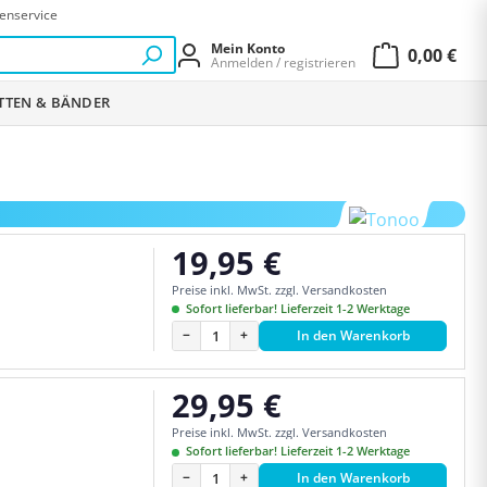
enservice
Mein Konto
0,00 €
Anmelden / registrieren
Warenkor
ETTEN & BÄNDER
19,95 €
Regulärer Preis:
Preise inkl. MwSt. zzgl. Versandkosten
Sofort lieferbar! Lieferzeit 1-2 Werktage
−
+
In den Warenkorb
29,95 €
Regulärer Preis:
Preise inkl. MwSt. zzgl. Versandkosten
Sofort lieferbar! Lieferzeit 1-2 Werktage
−
+
In den Warenkorb