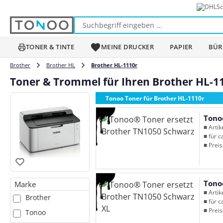
Sc
m Hauptinhalt springen
Zur Suche springen
Zur Hauptnavigation springen
TONER & TINTE
MEINE DRUCKER
PAPIER
BÜR
Brother
Brother HL
Brother HL-1110r
Toner & Trommel für Ihren Brother HL-1
Tonoo Toner für Brother HL-1110r
Tono
■ Arti
■ für c
■ Preis
Tono
Marke
■ Arti
Brother
■ für c
■ Preis
Tonoo