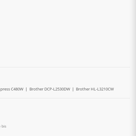
press C480W
|
Brother DCP-L2530DW
|
Brother HL-L3210CW
 bis