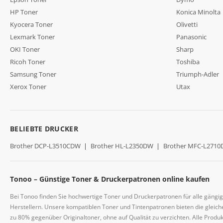
HP Toner
Konica Minolta
Kyocera Toner
Olivetti
Lexmark Toner
Panasonic
OKI Toner
Sharp
Ricoh Toner
Toshiba
Samsung Toner
Triumph-Adler
Xerox Toner
Utax
BELIEBTE DRUCKER
Brother DCP-L3510CDW
|
Brother HL-L2350DW
|
Brother MFC-L271
Tonoo – Günstige Toner & Druckerpatronen online kaufen
Bei Tonoo finden Sie hochwertige Toner und Druckerpatronen für alle gängi
Herstellern. Unsere kompatiblen Toner und Tintenpatronen bieten die gleiche
zu 80% gegenüber Originaltoner, ohne auf Qualität zu verzichten. Alle Prod