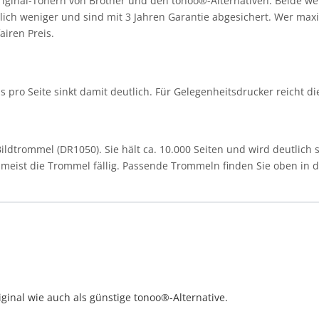
iginal-Tonern von Brother und den tonoo®-Alternativen. Beide wer
ich weniger und sind mit 3 Jahren Garantie abgesichert. Wer maxim
airen Preis.
eis pro Seite sinkt damit deutlich. Für Gelegenheitsdrucker reicht d
ldtrommel (DR1050). Sie hält ca. 10.000 Seiten und wird deutlich 
st meist die Trommel fällig. Passende Trommeln finden Sie oben in de
ginal wie auch als günstige tonoo®-Alternative.