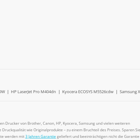
0DW
|
HP LaserJet Pro M404dn
|
Kyocera ECOSYS M5526cdw
|
Samsung X
gen Drucker von Brother, Canon, HP, Kyocera, Samsung und vielen weiteren
 Druckqualität wie Originalprodukte – zu einem Bruchteil des Preises. Sparen Sie
ukte werden mit
3 Jahren Garantie
geliefert und beeinträchtigen nicht die Garantie