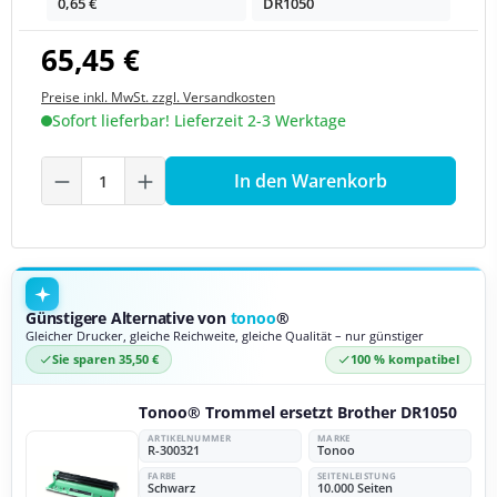
0,65 €
DR1050
65,45 €
Preise inkl. MwSt. zzgl. Versandkosten
Sofort lieferbar! Lieferzeit 2-3 Werktage
Produkt Anzahl: Gib den gewünschten We
In den Warenkorb
Günstigere Alternative von
tonoo
®
Gleicher Drucker, gleiche Reichweite, gleiche Qualität – nur günstiger
Sie sparen 35,50 €
100 % kompatibel
Tonoo® Trommel ersetzt Brother DR1050
ARTIKELNUMMER
MARKE
R-300321
Tonoo
FARBE
SEITENLEISTUNG
Schwarz
10.000 Seiten