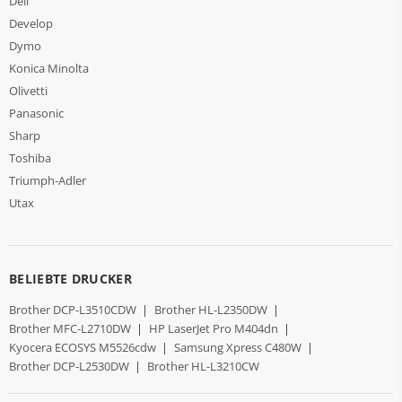
Dell
Develop
Dymo
Konica Minolta
Olivetti
Panasonic
Sharp
Toshiba
Triumph-Adler
Utax
BELIEBTE DRUCKER
Brother DCP-L3510CDW
|
Brother HL-L2350DW
|
Brother MFC-L2710DW
|
HP LaserJet Pro M404dn
|
Kyocera ECOSYS M5526cdw
|
Samsung Xpress C480W
|
Brother DCP-L2530DW
|
Brother HL-L3210CW