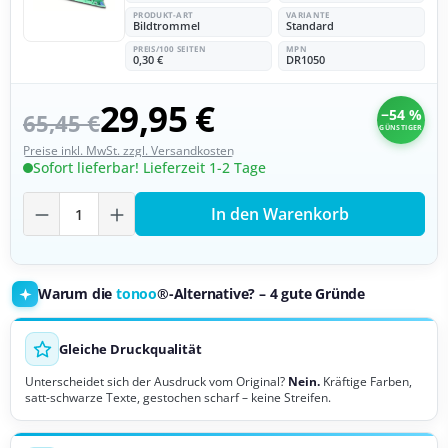
PRODUKT-ART
VARIANTE
Bildtrommel
Standard
PREIS/100 SEITEN
MPN
0,30 €
DR1050
29,95 €
−54 %
65,45 €
GÜNSTIGER
Preise inkl. MwSt. zzgl. Versandkosten
Sofort lieferbar! Lieferzeit 1-2 Tage
Produkt Anzahl: Gib den gewünschten Wer
In den Warenkorb
Warum die
tonoo
®-Alternative? – 4 gute Gründe
Gleiche Druckqualität
Unterscheidet sich der Ausdruck vom Original?
Nein.
Kräftige Farben,
satt-schwarze Texte, gestochen scharf – keine Streifen.