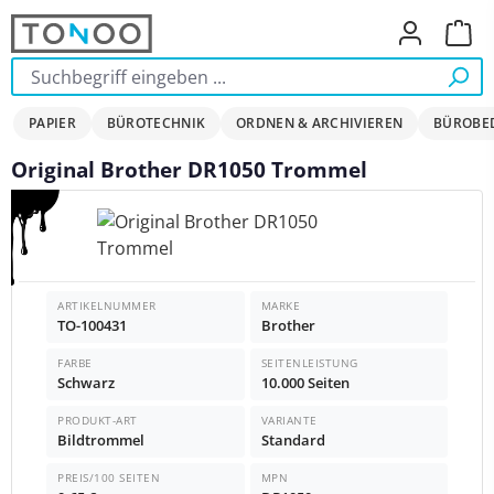
Zum Hauptinhalt springen
Ware
PAPIER
BÜROTECHNIK
ORDNEN & ARCHIVIEREN
BÜROBE
Original Brother DR1050 Trommel
Bildergalerie überspringen
ARTIKELNUMMER
MARKE
TO-100431
Brother
FARBE
SEITENLEISTUNG
Schwarz
10.000 Seiten
PRODUKT-ART
VARIANTE
Bildtrommel
Standard
PREIS/100 SEITEN
MPN