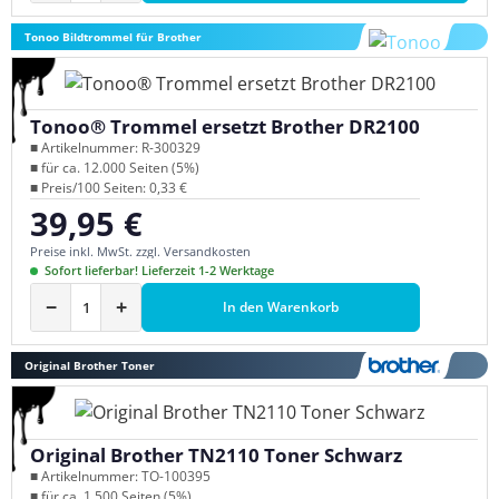
Tonoo Bildtrommel für Brother
Tonoo® Trommel ersetzt Brother DR2100
■ Artikelnummer: R-300329
■ für ca. 12.000 Seiten (5%)
■ Preis/100 Seiten: 0,33 €
39,95 €
Regulärer Preis:
Preise inkl. MwSt. zzgl. Versandkosten
Sofort lieferbar! Lieferzeit 1-2 Werktage
−
+
In den Warenkorb
Original Brother Toner
Original Brother TN2110 Toner Schwarz
■ Artikelnummer: TO-100395
■ für ca. 1.500 Seiten (5%)