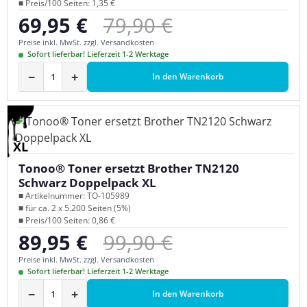
■ Preis/100 Seiten: 1,35 €
Regulärer Preis:
69,95 €
79,90 €
Verkaufspreis:
Preise inkl. MwSt. zzgl. Versandkosten
Sofort lieferbar! Lieferzeit 1-2 Werktage
−
+
In den Warenkorb
XL
Tonoo® Toner ersetzt Brother TN2120
Schwarz Doppelpack XL
■ Artikelnummer: TO-105989
■ für ca. 2 x 5.200 Seiten (5%)
■ Preis/100 Seiten: 0,86 €
Regulärer Preis:
89,95 €
99,90 €
Verkaufspreis:
Preise inkl. MwSt. zzgl. Versandkosten
Sofort lieferbar! Lieferzeit 1-2 Werktage
−
+
In den Warenkorb