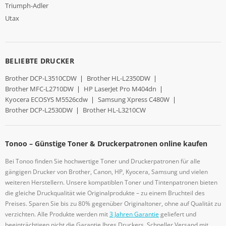
Triumph-Adler
Utax
BELIEBTE DRUCKER
Brother DCP-L3510CDW
|
Brother HL-L2350DW
|
Brother MFC-L2710DW
|
HP LaserJet Pro M404dn
|
Kyocera ECOSYS M5526cdw
|
Samsung Xpress C480W
|
Brother DCP-L2530DW
|
Brother HL-L3210CW
Tonoo – Günstige Toner & Druckerpatronen online kaufen
Bei Tonoo finden Sie hochwertige Toner und Druckerpatronen für alle
gängigen Drucker von Brother, Canon, HP, Kyocera, Samsung und vielen
weiteren Herstellern. Unsere kompatiblen Toner und Tintenpatronen bieten
die gleiche Druckqualität wie Originalprodukte – zu einem Bruchteil des
Preises. Sparen Sie bis zu 80% gegenüber Originaltoner, ohne auf Qualität zu
verzichten. Alle Produkte werden mit
3 Jahren Garantie
geliefert und
beeinträchtigen nicht die Garantie Ihres Druckers. Schneller Versand mit