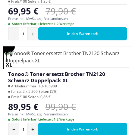
■ Preis/100 Seiten: 1,35 €
Regulärer Preis:
69,95 €
79,90 €
Verkaufspreis:
Preise inkl. MwSt. zzgl. Versandkosten
Sofort lieferbar! Lieferzeit 1-2 Werktage
−
+
In den Warenkorb
XL
Tonoo® Toner ersetzt Brother TN2120
Schwarz Doppelpack XL
■ Artikelnummer: TO-105989
■ für ca. 2 x 5.200 Seiten (5%)
■ Preis/100 Seiten: 0,86 €
Regulärer Preis:
89,95 €
99,90 €
Verkaufspreis:
Preise inkl. MwSt. zzgl. Versandkosten
Sofort lieferbar! Lieferzeit 1-2 Werktage
−
+
In den Warenkorb