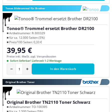
Tonoo Bildtrommel für Brother
Tonoo® Trommel ersetzt Brother DR2100
■ Artikelnummer: R-300329
■ für ca. 12.000 Seiten (5%)
■ Preis/100 Seiten: 0,33 €
39,95 €
Regulärer Preis:
Preise inkl. MwSt. zzgl. Versandkosten
Sofort lieferbar! Lieferzeit 1-2 Werktage
−
+
In den Warenkorb
Original Brother Toner
Original Brother TN2110 Toner Schwarz
■ Artikelnummer: TO-100395
■ für ca. 1.500 Seiten (5%)