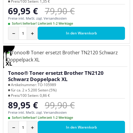
■ Preis/100 Seiten: 1,35 €
Regulärer Preis:
69,95 €
79,90 €
Verkaufspreis:
Preise inkl. MwSt. zzgl. Versandkosten
Sofort lieferbar! Lieferzeit 1-2 Werktage
−
+
In den Warenkorb
XL
Tonoo® Toner ersetzt Brother TN2120
Schwarz Doppelpack XL
■ Artikelnummer: TO-105989
■ für ca. 2 x 5.200 Seiten (5%)
■ Preis/100 Seiten: 0,86 €
Regulärer Preis:
89,95 €
99,90 €
Verkaufspreis:
Preise inkl. MwSt. zzgl. Versandkosten
Sofort lieferbar! Lieferzeit 1-2 Werktage
−
+
In den Warenkorb