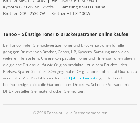
Brother MFC-L2710DW
|
HP LaserJet Pro M404dn
|
Kyocera ECOSYS M5526cdw
|
Samsung Xpress C480W
|
Brother DCP-L2530DW
|
Brother HL-L3210CW
Tonoo – Günstige Toner & Druckerpatronen online kaufen
Bei Tonoo finden Sie hochwertige Toner und Druckerpatronen für alle
gängigen Drucker von Brother, Canon, HP, Kyocera, Samsung und vielen
weiteren Herstellern. Unsere kompatiblen Toner und Tintenpatronen bieten
die gleiche Druckqualität wie Originalprodukte – zu einem Bruchteil des
Preises. Sparen Sie bis zu 80% gegenüber Originaltoner, ohne auf Qualität zu
verzichten. Alle Produkte werden mit
3 Jahren Garantie
geliefert und
beeinträchtigen nicht die Garantie Ihres Druckers. Schneller Versand mit
DHL – bestellen Sie heute, drucken Sie morgen.
© 2026 Tonoo.at – Alle Rechte vorbehalten