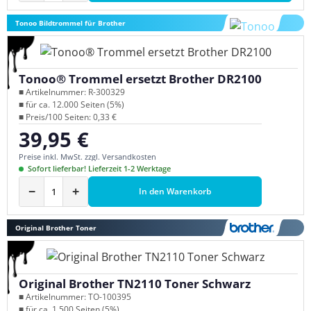
Tonoo Bildtrommel für Brother
Tonoo® Trommel ersetzt Brother DR2100
■ Artikelnummer: R-300329
■ für ca. 12.000 Seiten (5%)
■ Preis/100 Seiten: 0,33 €
39,95 €
Regulärer Preis:
Preise inkl. MwSt. zzgl. Versandkosten
Sofort lieferbar! Lieferzeit 1-2 Werktage
−
+
In den Warenkorb
Original Brother Toner
Original Brother TN2110 Toner Schwarz
■ Artikelnummer: TO-100395
■ für ca. 1.500 Seiten (5%)