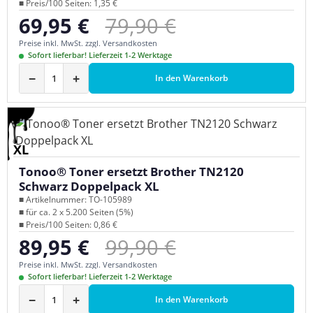
■ Preis/100 Seiten: 1,35 €
Regulärer Preis:
69,95 €
79,90 €
Verkaufspreis:
Preise inkl. MwSt. zzgl. Versandkosten
Sofort lieferbar! Lieferzeit 1-2 Werktage
−
+
In den Warenkorb
XL
Tonoo® Toner ersetzt Brother TN2120
Schwarz Doppelpack XL
■ Artikelnummer: TO-105989
■ für ca. 2 x 5.200 Seiten (5%)
■ Preis/100 Seiten: 0,86 €
Regulärer Preis:
89,95 €
99,90 €
Verkaufspreis:
Preise inkl. MwSt. zzgl. Versandkosten
Sofort lieferbar! Lieferzeit 1-2 Werktage
−
+
In den Warenkorb