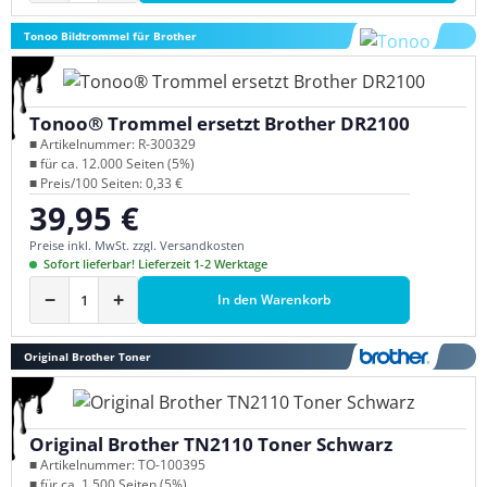
Tonoo Bildtrommel für Brother
Tonoo® Trommel ersetzt Brother DR2100
■ Artikelnummer: R-300329
■ für ca. 12.000 Seiten (5%)
■ Preis/100 Seiten: 0,33 €
39,95 €
Regulärer Preis:
Preise inkl. MwSt. zzgl. Versandkosten
Sofort lieferbar! Lieferzeit 1-2 Werktage
−
+
In den Warenkorb
Original Brother Toner
Original Brother TN2110 Toner Schwarz
■ Artikelnummer: TO-100395
■ für ca. 1.500 Seiten (5%)