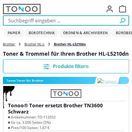
Zum Hauptinhalt springen
Ware
PAPIER
BÜROTECHNIK
ORDNEN & ARCHIVIEREN
BÜROBE
Brother
Brother HL-L
Brother HL-L5210dn
Toner & Trommel für Ihren Brother HL-L5210dn
Produkte filtern
Tonoo Toner für Brother
Tonoo® Toner ersetzt Brother TN3600
Schwarz
■ Artikelnummer: TO-112052
■ für ca. 3.000 Seiten (5%)
■ Preis/100 Seiten: 1,67 €