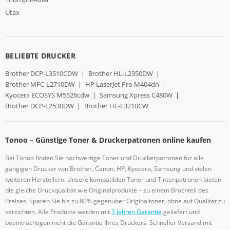
Utax
BELIEBTE DRUCKER
Brother DCP-L3510CDW
|
Brother HL-L2350DW
|
Brother MFC-L2710DW
|
HP LaserJet Pro M404dn
|
Kyocera ECOSYS M5526cdw
|
Samsung Xpress C480W
|
Brother DCP-L2530DW
|
Brother HL-L3210CW
Tonoo – Günstige Toner & Druckerpatronen online kaufen
Bei Tonoo finden Sie hochwertige Toner und Druckerpatronen für alle
gängigen Drucker von Brother, Canon, HP, Kyocera, Samsung und vielen
weiteren Herstellern. Unsere kompatiblen Toner und Tintenpatronen bieten
die gleiche Druckqualität wie Originalprodukte – zu einem Bruchteil des
Preises. Sparen Sie bis zu 80% gegenüber Originaltoner, ohne auf Qualität zu
verzichten. Alle Produkte werden mit
3 Jahren Garantie
geliefert und
beeinträchtigen nicht die Garantie Ihres Druckers. Schneller Versand mit