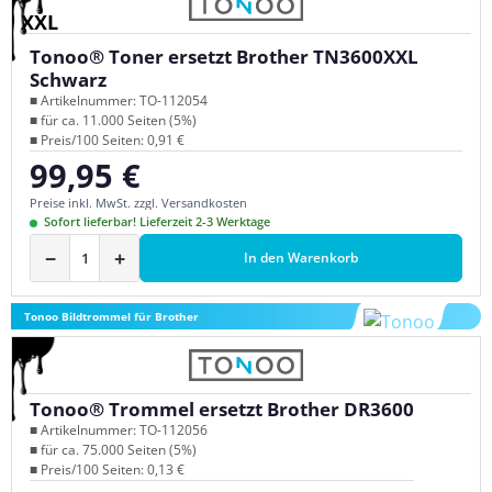
XXL
Tonoo® Toner ersetzt Brother TN3600XXL
Schwarz
■ Artikelnummer: TO-112054
■ für ca. 11.000 Seiten (5%)
■ Preis/100 Seiten: 0,91 €
99,95 €
Regulärer Preis:
Preise inkl. MwSt. zzgl. Versandkosten
Sofort lieferbar! Lieferzeit 2-3 Werktage
−
+
In den Warenkorb
Tonoo Bildtrommel für Brother
Tonoo® Trommel ersetzt Brother DR3600
■ Artikelnummer: TO-112056
■ für ca. 75.000 Seiten (5%)
■ Preis/100 Seiten: 0,13 €