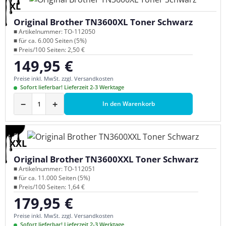
XL
Original Brother TN3600XL Toner Schwarz
■ Artikelnummer: TO-112050
■ für ca. 6.000 Seiten (5%)
■ Preis/100 Seiten: 2,50 €
149,95 €
Regulärer Preis:
Preise inkl. MwSt. zzgl. Versandkosten
Sofort lieferbar! Lieferzeit 2-3 Werktage
−
+
In den Warenkorb
XXL
Original Brother TN3600XXL Toner Schwarz
■ Artikelnummer: TO-112051
■ für ca. 11.000 Seiten (5%)
■ Preis/100 Seiten: 1,64 €
179,95 €
Regulärer Preis:
Preise inkl. MwSt. zzgl. Versandkosten
Sofort lieferbar! Lieferzeit 2-3 Werktage