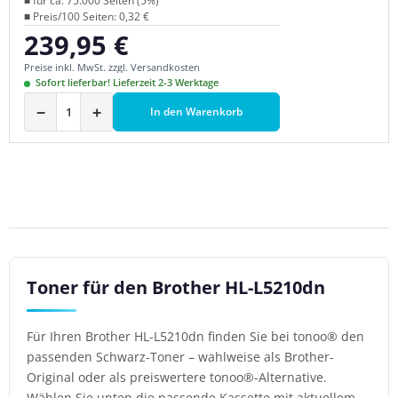
■ für ca. 75.000 Seiten (5%)
■ Preis/100 Seiten: 0,32 €
239,95 €
Regulärer Preis:
Preise inkl. MwSt. zzgl. Versandkosten
Sofort lieferbar! Lieferzeit 2-3 Werktage
−
+
In den Warenkorb
Toner für den Brother HL-L5210dn
Für Ihren Brother HL-L5210dn finden Sie bei tonoo® den
passenden Schwarz-Toner – wahlweise als Brother-
Original oder als preiswertere tonoo®-Alternative.
Wählen Sie unten die passende Kassette mit aktuellem