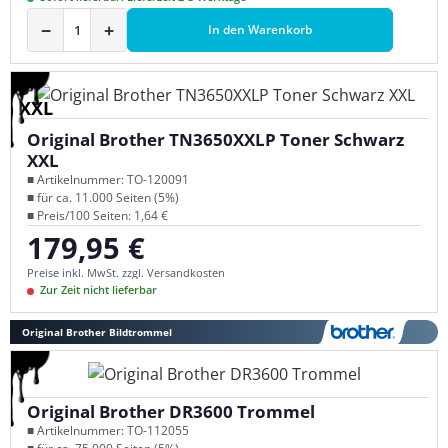
−
+
In den Warenkorb
XXL
Original Brother TN3650XXLP Toner Schwarz
XXL
■ Artikelnummer: TO-120091
■ für ca. 11.000 Seiten (5%)
■ Preis/100 Seiten: 1,64 €
179,95 €
Regulärer Preis:
Preise inkl. MwSt. zzgl. Versandkosten
Zur Zeit nicht lieferbar
Original Brother Bildtrommel
Original Brother DR3600 Trommel
■ Artikelnummer: TO-112055