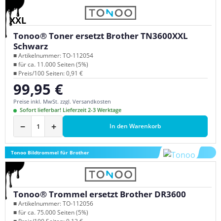
XXL
Tonoo® Toner ersetzt Brother TN3600XXL
Schwarz
■ Artikelnummer: TO-112054
■ für ca. 11.000 Seiten (5%)
■ Preis/100 Seiten: 0,91 €
99,95 €
Regulärer Preis:
Preise inkl. MwSt. zzgl. Versandkosten
Sofort lieferbar! Lieferzeit 2-3 Werktage
−
+
In den Warenkorb
Tonoo Bildtrommel für Brother
Tonoo® Trommel ersetzt Brother DR3600
■ Artikelnummer: TO-112056
■ für ca. 75.000 Seiten (5%)