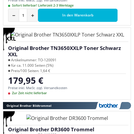
Preise inkl. MwSt. zzgl. Versandkosten
Sofort lieferbar! Lieferzeit 2-3 Werktage
−
+
In den Warenkorb
XXL
Original Brother TN3650XXLP Toner Schwarz
XXL
■ Artikelnummer: TO-120091
■ für ca. 11.000 Seiten (5%)
■ Preis/100 Seiten: 1,64 €
179,95 €
Regulärer Preis:
Preise inkl. MwSt. zzgl. Versandkosten
Zur Zeit nicht lieferbar
Original Brother Bildtrommel
Original Brother DR3600 Trommel