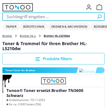
Zum Hauptinhalt springen
Ware
PAPIER
BÜROTECHNIK
ORDNEN & ARCHIVIEREN
BÜROBE
Brother
Brother HL-L
Brother HL-L5210dw
Toner & Trommel für Ihren Brother HL-
L5210dw
Produkte filtern
Tonoo Toner für Brother
Tonoo® Toner ersetzt Brother TN3600
Schwarz
■ Artikelnummer: TO-112052
■ für ca. 3.000 Seiten (5%)