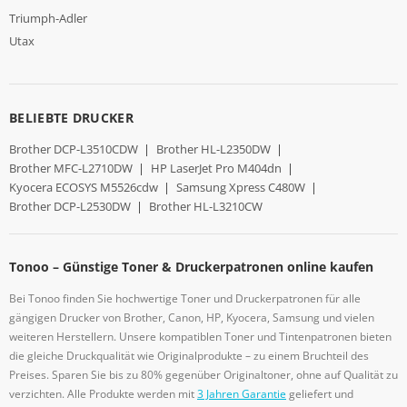
Triumph-Adler
Utax
BELIEBTE DRUCKER
Brother DCP-L3510CDW
|
Brother HL-L2350DW
|
Brother MFC-L2710DW
|
HP LaserJet Pro M404dn
|
Kyocera ECOSYS M5526cdw
|
Samsung Xpress C480W
|
Brother DCP-L2530DW
|
Brother HL-L3210CW
Tonoo – Günstige Toner & Druckerpatronen online kaufen
Bei Tonoo finden Sie hochwertige Toner und Druckerpatronen für alle
gängigen Drucker von Brother, Canon, HP, Kyocera, Samsung und vielen
weiteren Herstellern. Unsere kompatiblen Toner und Tintenpatronen bieten
die gleiche Druckqualität wie Originalprodukte – zu einem Bruchteil des
Preises. Sparen Sie bis zu 80% gegenüber Originaltoner, ohne auf Qualität zu
verzichten. Alle Produkte werden mit
3 Jahren Garantie
geliefert und