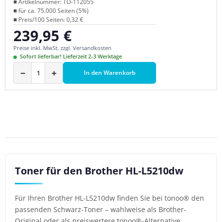
■ Artikelnummer: TO-112055
■ für ca. 75.000 Seiten (5%)
■ Preis/100 Seiten: 0,32 €
239,95 €
Regulärer Preis:
Preise inkl. MwSt. zzgl. Versandkosten
Sofort lieferbar! Lieferzeit 2-3 Werktage
−
+
In den Warenkorb
Toner für den Brother HL-L5210dw
Für Ihren Brother HL-L5210dw finden Sie bei tonoo® den
passenden Schwarz-Toner – wahlweise als Brother-
Original oder als preiswertere tonoo®-Alternative.