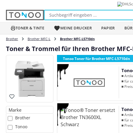
Sc
m Hauptinhalt springen
Zur Suche springen
Zur Hauptnavigation springen
TONER & TINTE
MEINE DRUCKER
PAPIER
BÜR
Brother
Brother MFC-L
Brother MFC-L5710dn
Toner & Trommel für Ihren Brother MFC
Tonoo Toner für Brother MFC-L5710dn
Tono
■ Arti
■ für c
■ Preis
Tono
Marke
■ Arti
Brother
■ für c
■ Preis
Tonoo