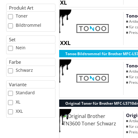
XL
Produkt Art
Tono
Toner
■ Arti
Bildtrommel
■ für c
■ Preis
Set
XXL
Nein
Tonoo Bildtrommel für Brother MFC-L5
Farbe
Tono
Schwarz
■ Arti
■ für c
■ Preis
Variante
Standard
XL
Original Toner für Brother MFC-L5710d
XXL
Orig
■ Arti
■ für c
■ Preis