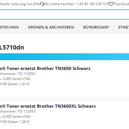
hnelle Lieferung mit DHL
Wir sind erreichbar:
+ 49 40 180 240 510
Top Kund
OTECHNIK
ORDNEN & ARCHIVIEREN
BÜROBEDARF
ETIK
-L5710dn
o® Toner ersetzt Brother TN3600 Schwarz
kelnummer: TO-112052
a. 3.000 Seiten (5%)
/100 Seiten: 1,67 €
o® Toner ersetzt Brother TN3600XL Schwarz
kelnummer: TO-112053
a. 6.000 Seiten (5%)
/100 Seiten: 1,00 €