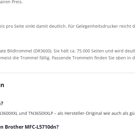
airen Preis.
reis pro Seite sinkt damit deutlich. Für Gelegenheitsdrucker reicht 
 Bildtrommel (DR3600). Sie hält ca. 75.000 Seiten und wird deutl
st meist die Trommel fällig. Passende Trommeln finden Sie oben in de
dn
n?
00XXL und TN3650XXLP – als Hersteller-Original wie auch als gün
den Brother MFC-L5710dn?