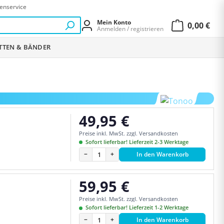
enservice
Mein Konto
0,00 €
Anmelden / registrieren
Warenkor
ETTEN & BÄNDER
49,95 €
Regulärer Preis:
Preise inkl. MwSt. zzgl. Versandkosten
Sofort lieferbar! Lieferzeit 2-3 Werktage
−
+
In den Warenkorb
59,95 €
Regulärer Preis:
Preise inkl. MwSt. zzgl. Versandkosten
Sofort lieferbar! Lieferzeit 1-2 Werktage
−
+
In den Warenkorb