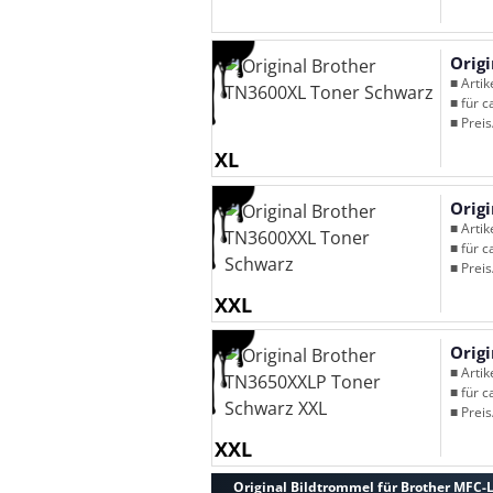
Orig
■ Arti
■ für c
■ Preis
XL
Orig
■ Arti
■ für c
■ Preis
XXL
Orig
■ Arti
■ für c
■ Preis
XXL
Original Bildtrommel für Brother MFC