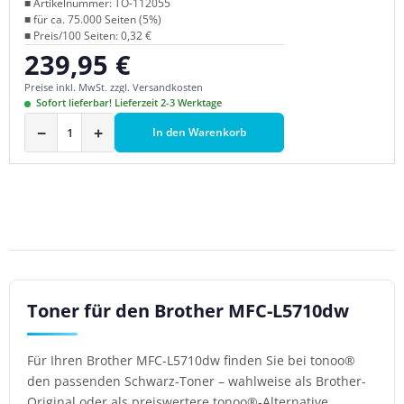
■ Artikelnummer: TO-112055
■ für ca. 75.000 Seiten (5%)
■ Preis/100 Seiten: 0,32 €
239,95 €
Regulärer Preis:
Preise inkl. MwSt. zzgl. Versandkosten
Sofort lieferbar! Lieferzeit 2-3 Werktage
−
+
In den Warenkorb
Toner für den Brother MFC-L5710dw
Für Ihren Brother MFC-L5710dw finden Sie bei tonoo®
den passenden Schwarz-Toner – wahlweise als Brother-
Original oder als preiswertere tonoo®-Alternative.