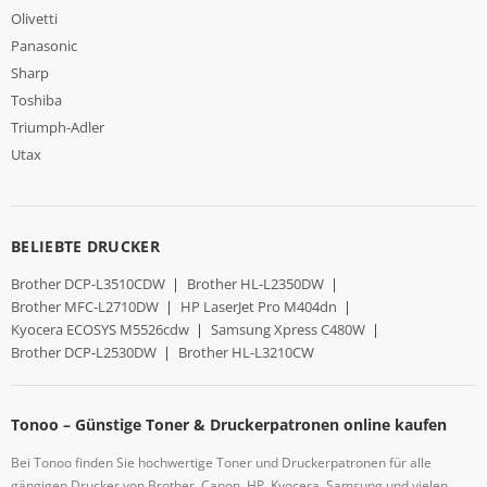
Olivetti
Panasonic
Sharp
Toshiba
Triumph-Adler
Utax
BELIEBTE DRUCKER
Brother DCP-L3510CDW
|
Brother HL-L2350DW
|
Brother MFC-L2710DW
|
HP LaserJet Pro M404dn
|
Kyocera ECOSYS M5526cdw
|
Samsung Xpress C480W
|
Brother DCP-L2530DW
|
Brother HL-L3210CW
Tonoo – Günstige Toner & Druckerpatronen online kaufen
Bei Tonoo finden Sie hochwertige Toner und Druckerpatronen für alle
gängigen Drucker von Brother, Canon, HP, Kyocera, Samsung und vielen