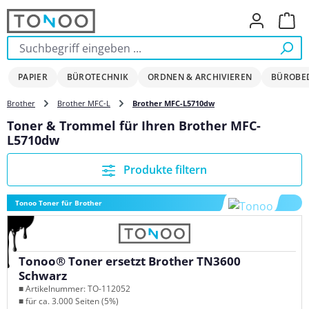
Zum Hauptinhalt springen
Ware
PAPIER
BÜROTECHNIK
ORDNEN & ARCHIVIEREN
BÜROBE
Brother
Brother MFC-L
Brother MFC-L5710dw
Toner & Trommel für Ihren Brother MFC-
L5710dw
Produkte filtern
Tonoo Toner für Brother
Tonoo® Toner ersetzt Brother TN3600
Schwarz
■ Artikelnummer: TO-112052
■ für ca. 3.000 Seiten (5%)