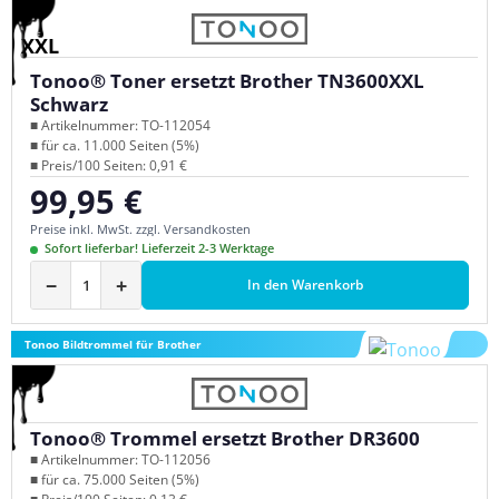
XXL
Tonoo® Toner ersetzt Brother TN3600XXL
Schwarz
■ Artikelnummer: TO-112054
■ für ca. 11.000 Seiten (5%)
■ Preis/100 Seiten: 0,91 €
99,95 €
Regulärer Preis:
Preise inkl. MwSt. zzgl. Versandkosten
Sofort lieferbar! Lieferzeit 2-3 Werktage
−
+
In den Warenkorb
Tonoo Bildtrommel für Brother
Tonoo® Trommel ersetzt Brother DR3600
■ Artikelnummer: TO-112056
■ für ca. 75.000 Seiten (5%)