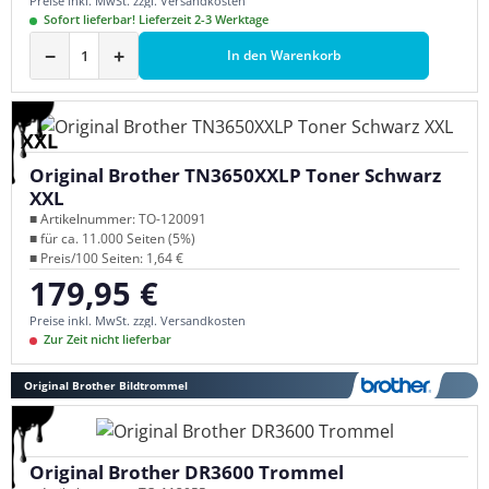
Preise inkl. MwSt. zzgl. Versandkosten
Sofort lieferbar! Lieferzeit 2-3 Werktage
−
+
In den Warenkorb
XXL
Original Brother TN3650XXLP Toner Schwarz
XXL
■ Artikelnummer: TO-120091
■ für ca. 11.000 Seiten (5%)
■ Preis/100 Seiten: 1,64 €
179,95 €
Regulärer Preis:
Preise inkl. MwSt. zzgl. Versandkosten
Zur Zeit nicht lieferbar
Original Brother Bildtrommel
Original Brother DR3600 Trommel