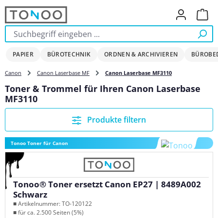
Zum Hauptinhalt springen
Ware
PAPIER
BÜROTECHNIK
ORDNEN & ARCHIVIEREN
BÜROBE
Canon
Canon Laserbase MF
Canon Laserbase MF3110
Toner & Trommel für Ihren Canon Laserbase
MF3110
Produkte filtern
Tonoo Toner für Canon
Tonoo® Toner ersetzt Canon EP27 | 8489A002
Schwarz
■ Artikelnummer: TO-120122
■ für ca. 2.500 Seiten (5%)