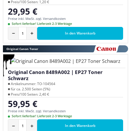
■ Preis/100 Seiten: 1,20 €
29,95 €
Regulärer Preis:
Preise inkl. MwSt. zzgl. Versandkosten
Sofort lieferbar! Lieferzeit 2-3 Werktage
−
+
In den Warenkorb
Original Canon Toner
Original Canon 8489A002 | EP27 Toner
Schwarz
■ Artikelnummer: TO-104564
■ für ca. 2.500 Seiten (5%)
■ Preis/100 Seiten: 2,40 €
59,95 €
Regulärer Preis:
Preise inkl. MwSt. zzgl. Versandkosten
Sofort lieferbar! Lieferzeit 2-3 Werktage
−
+
In den Warenkorb