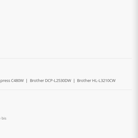
press C480W
|
Brother DCP-L2530DW
|
Brother HL-L3210CW
 bis