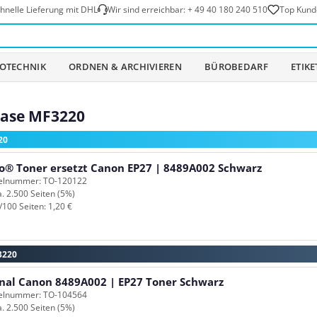
hnelle Lieferung mit DHL
Wir sind erreichbar:
+ 49 40 180 240 510
Top Kund
OTECHNIK
ORDNEN & ARCHIVIEREN
BÜROBEDARF
ETIK
base MF3220
20
o® Toner ersetzt Canon EP27 | 8489A002 Schwarz
kelnummer: TO-120122
a. 2.500 Seiten (5%)
/100 Seiten: 1,20 €
3220
inal Canon 8489A002 | EP27 Toner Schwarz
kelnummer: TO-104564
a. 2.500 Seiten (5%)