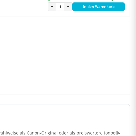
−
+
In den Warenkorb
hlweise als Canon-Original oder als preiswertere tonoo®-