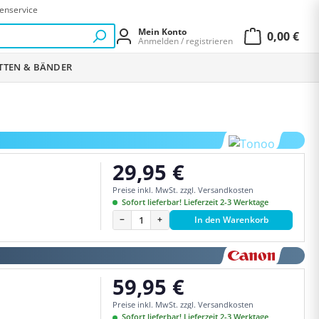
enservice
Mein Konto
0,00 €
Anmelden / registrieren
Warenkor
ETTEN & BÄNDER
29,95 €
Regulärer Preis:
Preise inkl. MwSt. zzgl. Versandkosten
Sofort lieferbar! Lieferzeit 2-3 Werktage
−
+
In den Warenkorb
59,95 €
Regulärer Preis:
Preise inkl. MwSt. zzgl. Versandkosten
Sofort lieferbar! Lieferzeit 2-3 Werktage