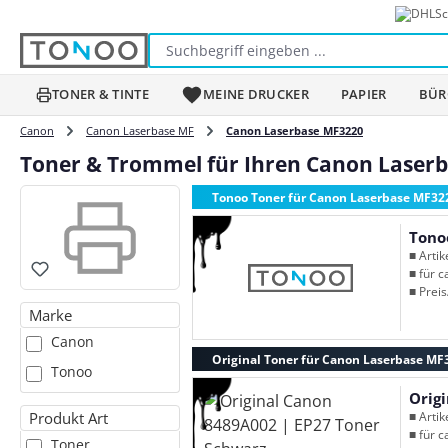
Sc
m Hauptinhalt springen
Zur Suche springen
Zur Hauptnavigation springen
TONER & TINTE
MEINE DRUCKER
PAPIER
BÜR
Canon
Canon Laserbase MF
Canon Laserbase MF3220
Toner & Trommel für Ihren Canon Laser
Tonoo Toner für Canon Laserbase MF32
Tono
■ Arti
■ für c
■ Preis
Marke
Canon
Original Toner für Canon Laserbase MF
Tonoo
Orig
Produkt Art
■ Arti
■ für c
Toner