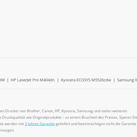
0DW
|
HP LaserJet Pro M404dn
|
Kyocera ECOSYS M5526cdw
|
Samsung X
gen Drucker von Brother, Canon, HP, Kyocera, Samsung und vielen weiteren
 Druckqualität wie Originalprodukte – zu einem Bruchteil des Preises. Sparen Sie
ukte werden mit
3 Jahren Garantie
geliefert und beeinträchtigen nicht die Garantie
e morgen.