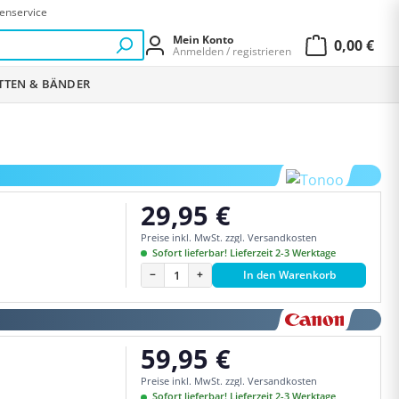
enservice
Mein Konto
0,00 €
Anmelden / registrieren
Warenkor
ETTEN & BÄNDER
29,95 €
Regulärer Preis:
Preise inkl. MwSt. zzgl. Versandkosten
Sofort lieferbar! Lieferzeit 2-3 Werktage
−
+
In den Warenkorb
59,95 €
Regulärer Preis:
Preise inkl. MwSt. zzgl. Versandkosten
Sofort lieferbar! Lieferzeit 2-3 Werktage