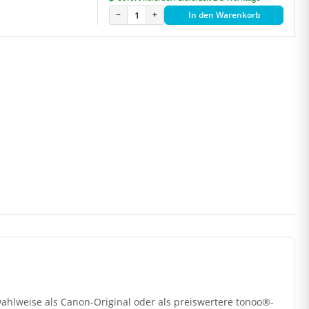
−
+
In den Warenkorb
hlweise als Canon-Original oder als preiswertere tonoo®-