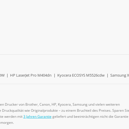
0DW
|
HP LaserJet Pro M404dn
|
Kyocera ECOSYS M5526cdw
|
Samsung X
gen Drucker von Brother, Canon, HP, Kyocera, Samsung und vielen weiteren
 Druckqualität wie Originalprodukte – zu einem Bruchteil des Preises. Sparen Sie
ukte werden mit
3 Jahren Garantie
geliefert und beeinträchtigen nicht die Garantie
e morgen.