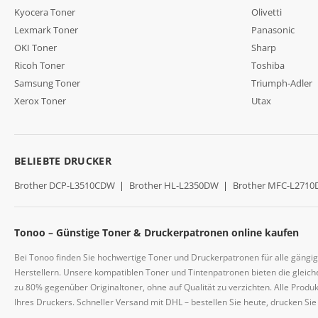
Kyocera Toner
Olivetti
Lexmark Toner
Panasonic
OKI Toner
Sharp
Ricoh Toner
Toshiba
Samsung Toner
Triumph-Adler
Xerox Toner
Utax
BELIEBTE DRUCKER
Brother DCP-L3510CDW
|
Brother HL-L2350DW
|
Brother MFC-L271
Tonoo – Günstige Toner & Druckerpatronen online kaufen
Bei Tonoo finden Sie hochwertige Toner und Druckerpatronen für alle gängi
Herstellern. Unsere kompatiblen Toner und Tintenpatronen bieten die gleiche
zu 80% gegenüber Originaltoner, ohne auf Qualität zu verzichten. Alle Prod
Ihres Druckers. Schneller Versand mit DHL – bestellen Sie heute, drucken Si