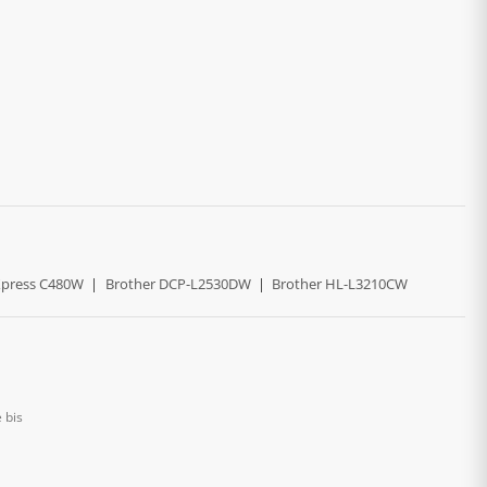
press C480W
|
Brother DCP-L2530DW
|
Brother HL-L3210CW
 bis