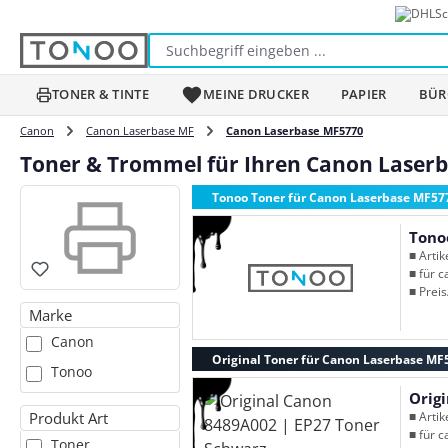
Sc
m Hauptinhalt springen
Zur Suche springen
Zur Hauptnavigation springen
TONER & TINTE
MEINE DRUCKER
PAPIER
BÜR
Canon
Canon Laserbase MF
Canon Laserbase MF5770
Toner & Trommel für Ihren Canon Laser
Tonoo Toner für Canon Laserbase MF57
Tono
■ Arti
■ für c
■ Preis
Marke
Canon
Original Toner für Canon Laserbase MF
Tonoo
Orig
Produkt Art
■ Arti
■ für c
Toner