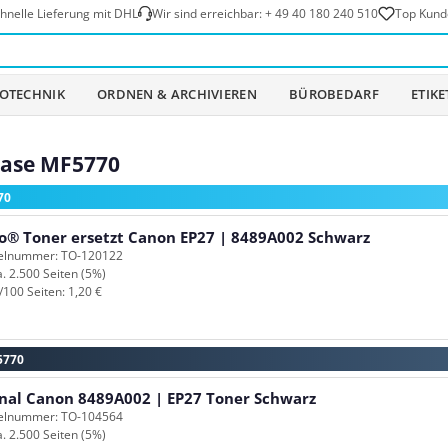
hnelle Lieferung mit DHL
Wir sind erreichbar:
+ 49 40 180 240 510
Top Kund
OTECHNIK
ORDNEN & ARCHIVIEREN
BÜROBEDARF
ETIK
base MF5770
70
o® Toner ersetzt Canon EP27 | 8489A002 Schwarz
kelnummer: TO-120122
a. 2.500 Seiten (5%)
/100 Seiten: 1,20 €
5770
inal Canon 8489A002 | EP27 Toner Schwarz
kelnummer: TO-104564
a. 2.500 Seiten (5%)