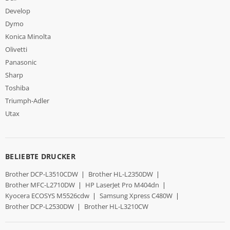
Develop
Dymo
Konica Minolta
Olivetti
Panasonic
Sharp
Toshiba
Triumph-Adler
Utax
BELIEBTE DRUCKER
Brother DCP-L3510CDW
|
Brother HL-L2350DW
|
Brother MFC-L2710DW
|
HP LaserJet Pro M404dn
|
Kyocera ECOSYS M5526cdw
|
Samsung Xpress C480W
|
Brother DCP-L2530DW
|
Brother HL-L3210CW