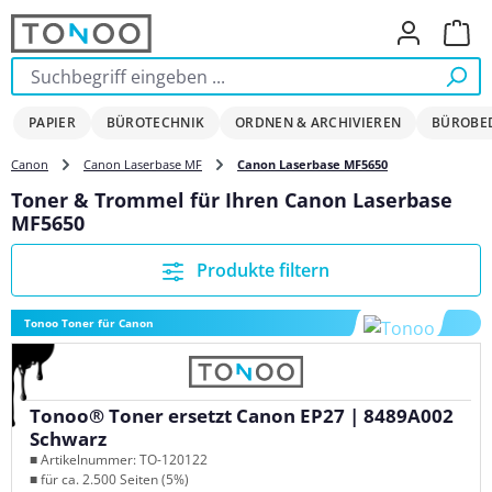
Zum Hauptinhalt springen
Ware
PAPIER
BÜROTECHNIK
ORDNEN & ARCHIVIEREN
BÜROBE
Canon
Canon Laserbase MF
Canon Laserbase MF5650
Toner & Trommel für Ihren Canon Laserbase
MF5650
Produkte filtern
Tonoo Toner für Canon
Tonoo® Toner ersetzt Canon EP27 | 8489A002
Schwarz
■ Artikelnummer: TO-120122
■ für ca. 2.500 Seiten (5%)