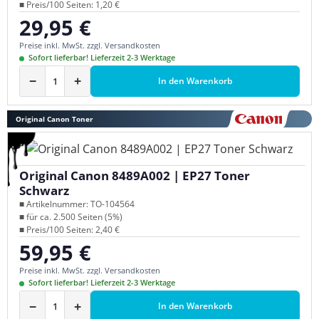
■ Preis/100 Seiten: 1,20 €
29,95 €
Regulärer Preis:
Preise inkl. MwSt. zzgl. Versandkosten
Sofort lieferbar! Lieferzeit 2-3 Werktage
−
+
In den Warenkorb
Original Canon Toner
Original Canon 8489A002 | EP27 Toner
Schwarz
■ Artikelnummer: TO-104564
■ für ca. 2.500 Seiten (5%)
■ Preis/100 Seiten: 2,40 €
59,95 €
Regulärer Preis:
Preise inkl. MwSt. zzgl. Versandkosten
Sofort lieferbar! Lieferzeit 2-3 Werktage
−
+
In den Warenkorb