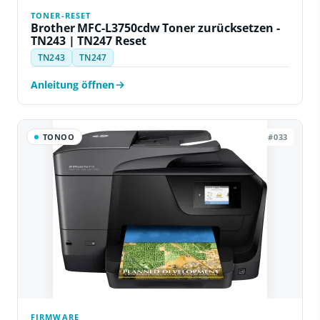
TONER-RESET
Brother MFC-L3750cdw Toner zurücksetzen -
TN243 | TN247 Reset
TN243
TN247
Anleitung öffnen
TONOO
#033
FIRMWARE